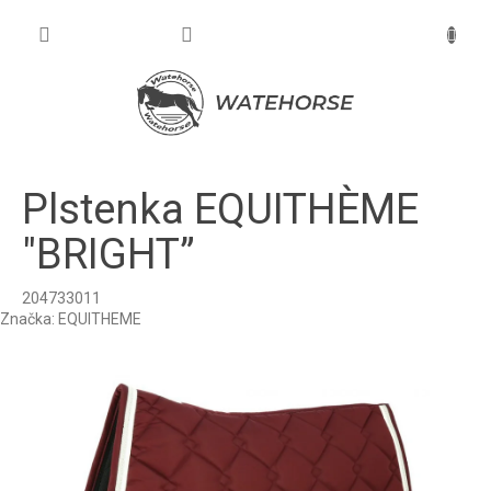
Prejsť
na
NÁKU
obsah
KOŠÍK
Plstenka EQUITHÈME
"BRIGHT”
204733011
Značka:
EQUITHEME