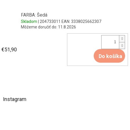
FARBA: Šedá
Skladom
| 204733011
EAN:
3338025662307
Môžeme doručiť do:
11.8.2026
€51,90
Do košíka
Z
á
Instagram
p
ä