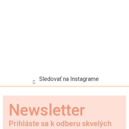
t
i
e
Sledovať na Instagrame
Newsletter
Prihláste sa k odberu skvelých