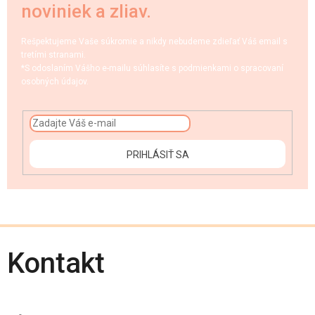
noviniek a zliav.
Rešpektujeme Vaše súkromie a nikdy nebudeme zdieľať Váš email s
tretími stranami.
*S odoslaním Vášho e-mailu súhlasíte s podmienkami o spracovaní
osobných údajov.
PRIHLÁSIŤ SA
Kontakt