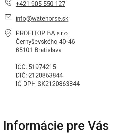
+421 905 550 127
info@watehorse.sk
PROFITOP BA s.r.o.
Černyševského 40-46
85101 Bratislava
IČO: 51974215
DIČ: 2120863844
IČ DPH SK2120863844
Informácie pre Vás