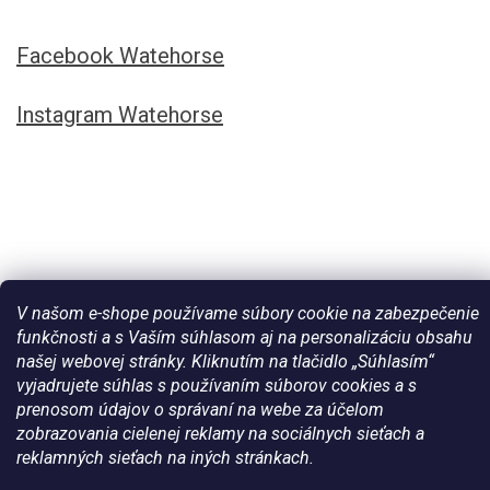
Facebook Watehorse
Instagram Watehorse
V našom e-shope používame súbory cookie na zabezpečenie
funkčnosti a s Vaším súhlasom aj na personalizáciu obsahu
našej webovej stránky. Kliknutím na tlačidlo „Súhlasím“
Vytvoril Shoptet
vyjadrujete súhlas s používaním súborov cookies a s
prenosom údajov o správaní na webe za účelom
zobrazovania cielenej reklamy na sociálnych sieťach a
Copyright 2026
Všetko pre vaše kone - WateHorse.sk
. Všetky
reklamných sieťach na iných stránkach.
práva vyhradené.