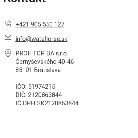
+421 905 550 127
info@watehorse.sk
PROFITOP BA s.r.o.
Černyševského 40-46
85101 Bratislava
IČO: 51974215
DIČ: 2120863844
IČ DPH SK2120863844