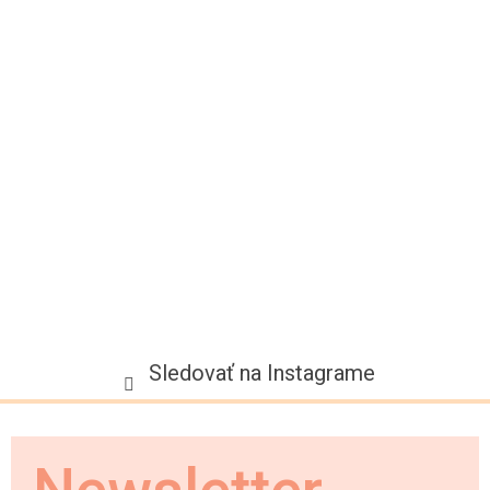
p
ä
t
i
e
Sledovať na Instagrame