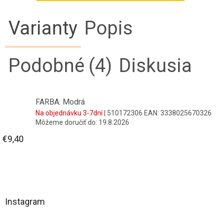
Varianty
Popis
Podobné (4)
Diskusia
FARBA: Modrá
Na objednávku 3-7dní
| 510172306
EAN:
3338025670326
Môžeme doručiť do:
19.8.2026
€9,40
Z
á
Instagram