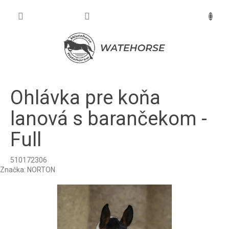
Prejsť
na
NÁKU
obsah
KOŠÍK
Ohlávka pre koňa
lanová s barančekom -
Full
510172306
Značka:
NORTON