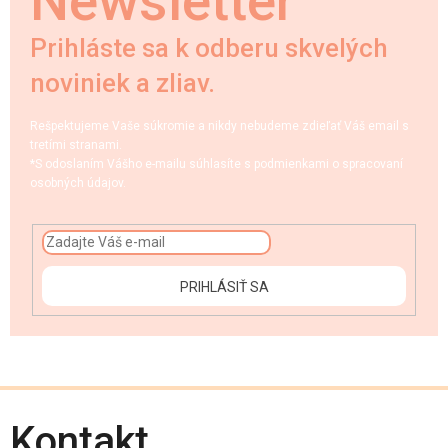
Newsletter
Prihláste sa k odberu skvelých
noviniek a zliav.
Rešpektujeme Vaše súkromie a nikdy nebudeme zdieľať Váš email s
tretími stranami.
*S odoslaním Vášho e-mailu súhlasíte s podmienkami o spracovaní
osobných údajov.
PRIHLÁSIŤ SA
Kontakt