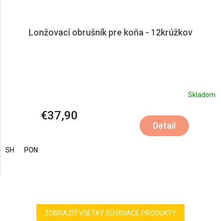
Lonžovací obrušník pre koňa - 12krúžkov
Skladom
€37,90
Detail
SH
PON
ZOBRAZIŤ VŠETKY SÚVISIACE PRODUKTY