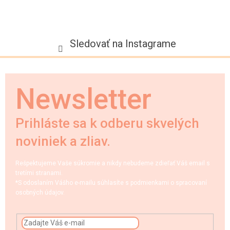
Sledovať na Instagrame
Newsletter
Prihláste sa k odberu skvelých
noviniek a zliav.
Rešpektujeme Vaše súkromie a nikdy nebudeme zdieľať Váš email s
tretími stranami.
*S odoslaním Vášho e-mailu súhlasíte s podmienkami o spracovaní
osobných údajov.