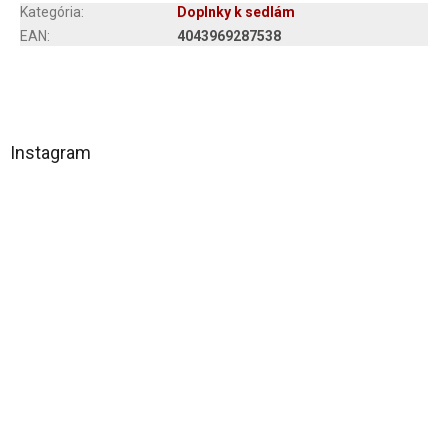
Kategória
:
Doplnky k sedlám
EAN
:
4043969287538
Z
á
Instagram
p
ä
t
i
e