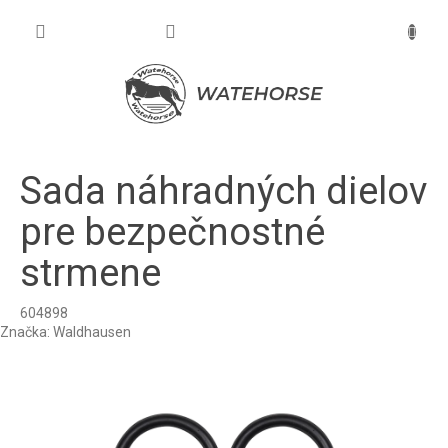
Prejsť
na
NÁKU
obsah
KOŠÍK
Sada náhradných dielov
pre bezpečnostné
strmene
604898
Značka:
Waldhausen