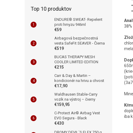
Top 10 produktov
ENDURE® SWEAT- Repelent
Anal
proti hmyzu 946ml
38% 
€59
Zlož
Airbagová bezpečnostná
chlo
vesta SafeFit SEAVER - Čierna
€519
mel
BUCAS THERAPY MESH
Dopl
COOLER LIMITED EDITION
650m
€215
(kri
Carr & Day & Martin –
(pot
kondicionér na hrivu a chvost
(3a7
€17,90
Mine
Waldhausen Stable-Carry
vozík na výstroj – čierny
€159,95
Kŕm
dopl
C-Protect Air® Airbag Vest
iba 
EVO Segura - Black
€430
DROMY DEVIL´S FLEX 750 g