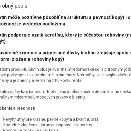
robný popis
otín môže pozitívne pôsobiť na štruktúru a pevnosť kopýt i s
točnosť je vedecky podložená.
otín podporuje vznik keratínu, ktorý je súčasťou rohoviny (n
ýt).
ravidelné kŕmenie a primerané dávky biotínu zlepšuje spolu 
tormi zloženie rohoviny kopýt.
adom produktu Biotín plus je kvalitna Stredomorská soľ s prírodným jó
ové prvky spolu s vitamínom E a biotínom. Náš soľný líz je svojím zložen
inálny a jedinečný a nemá na trhu konkurenta.
rálny soľný liz s biotínom. Biotín plus dopĺňa ideálne dennú kŕmnu dávk
málnym mixom soli, stopových prvkov a biotínu.
benie a prednosti:
Nevyhnutný pre krásne, pevné kopytá a kvalitnú srsť
Znateľné zlepšenie obranyschopnosti organizmu.
Podporuje zdravú a silnú kožu.