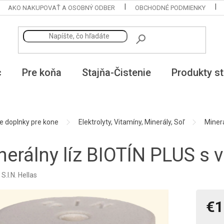
AKO NAKUPOVAŤ A OSOBNÝ ODBER
OBCHODNÉ PODMIENKY
c
Pre koňa
Stajňa-Čistenie
Produkty st
e doplnky pre kone
Elektrolyty, Vitamíny, Minerály, Soľ
Minerá
nerálny líz BIOTÍN PLUS s 
:
S.I.N. Hellas
€1
Jedno