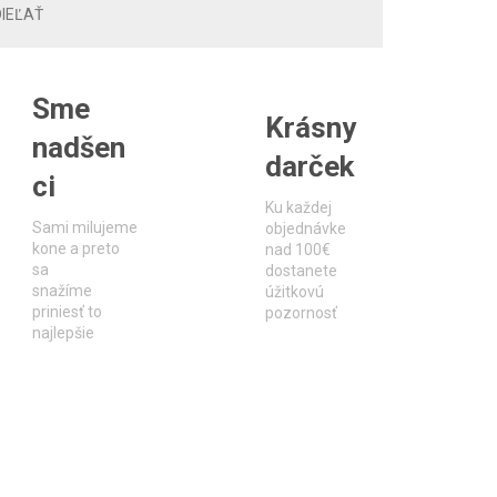
IEĽAŤ
Sme
Krásny
nadšen
darček
ci
Ku každej
Sami milujeme
objednávke
kone a preto
nad 100€
sa
dostanete
snažíme
úžitkovú
priniesť to
pozornosť
najlepšie