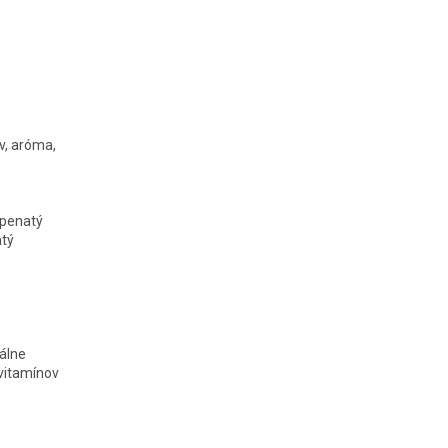
v, aróma,
ápenatý
atý
rálne
vitamínov