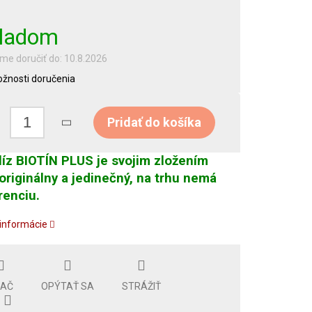
ladom
e doručiť do:
10.8.2026
žnosti doručenia
Pridať do košíka
líz BIOTÍN PLUS je svojim zložením
originálny a jedinečný, na trhu nemá
enciu.
 informácie
LAČ
OPÝTAŤ SA
STRÁŽIŤ