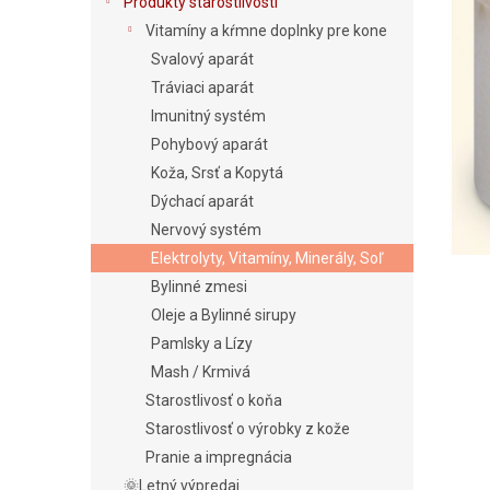
e
Produkty starostlivosti
l
Vitamíny a kŕmne doplnky pre kone
Svalový aparát
Tráviaci aparát
Imunitný systém
Pohybový aparát
Koža, Srsť a Kopytá
Dýchací aparát
Nervový systém
Elektrolyty, Vitamíny, Minerály, Soľ
Bylinné zmesi
Oleje a Bylinné sirupy
Pamlsky a Lízy
Mash / Krmivá
Starostlivosť o koňa
Starostlivosť o výrobky z kože
Pranie a impregnácia
🌞Letný výpredaj