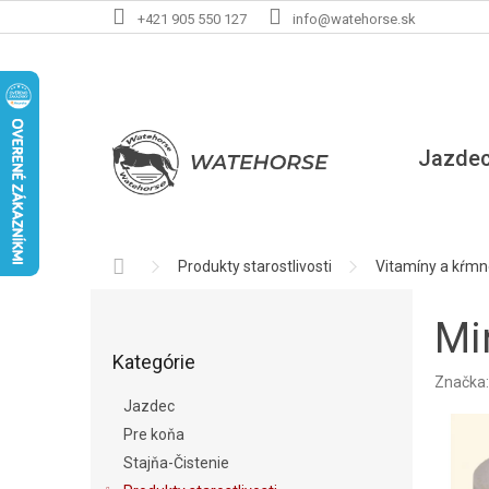
Prejsť
+421 905 550 127
info@watehorse.sk
na
obsah
Jazde
Domov
Produkty starostlivosti
Vitamíny a kŕmn
B
o
Mi
Preskočiť
č
Kategórie
kategórie
n
Značka
ý
Jazdec
p
Pre koňa
a
Stajňa-Čistenie
n