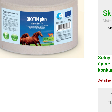
cena:
Sk
Môžem
Mo
Soľný 
úplne 
konkur
Detailné
T