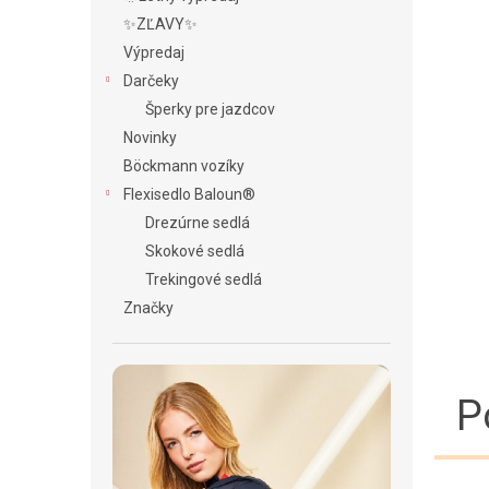
✨ZĽAVY✨
Výpredaj
Darčeky
Šperky pre jazdcov
Novinky
Böckmann vozíky
Flexisedlo Baloun®
Drezúrne sedlá
Skokové sedlá
Trekingové sedlá
Značky
P