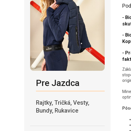
Pod
- Bi
sku
- Bi
Kop
- P
fak
Zákl
stop
Pre Jazdca
orig
Mine
opti
Rajtky, Tričká, Vesty,
Pôso
Bundy, Rukavice