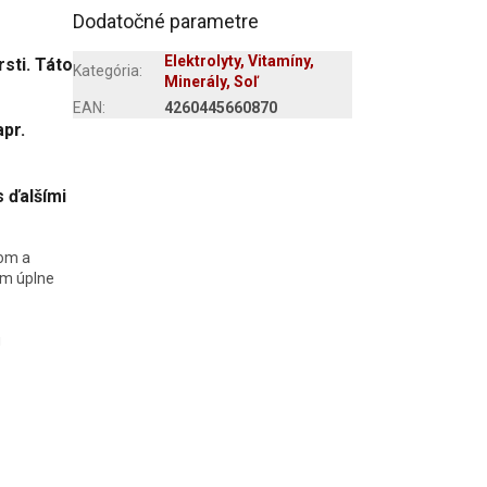
Dodatočné parametre
Elektrolyty, Vitamíny,
rsti. Táto
Kategória
:
Minerály, Soľ
EAN
:
4260445660870
apr.
s ďalšími
dom a
ím úplne
u