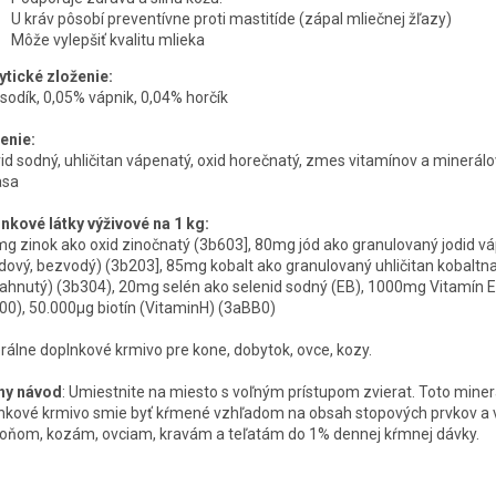
U kráv pôsobí preventívne proti mastitíde (zápal mliečnej žľazy)
Môže vylepšiť kvalitu mlieka
ytické zloženie:
sodík, 0,05% vápnik, 0,04% horčík
enie:
rid sodný, uhličitan vápenatý, oxid horečnatý, zmes vitamínov a minerálo
asa
nkové látky výživové na 1 kg:
g zinok ako oxid zinočnatý (3b603], 80mg jód ako granulovaný jodid v
edový, bezvodý) (3b203], 85mg kobalt ako granulovaný uhličitan kobaltn
iahnutý) (3b304), 20mg selén ako selenid sodný (EB), 1000mg Vitamín E
00), 50.000μg biotín (VitaminH) (3aBB0)
rálne doplnkové krmivo pre kone, dobytok, ovce, kozy.
ny návod
: Umiestnite na miesto s voľným prístupom zvierat. Toto mine
nkové krmivo smie byť kŕmené vzhľadom na obsah stopových prvkov a 
koňom, kozám, ovciam, kravám a teľatám do 1% dennej kŕmnej dávky.