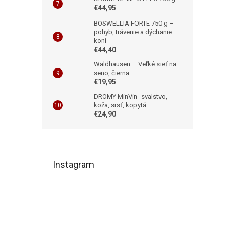
€44,95
BOSWELLIA FORTE 750 g –
pohyb, trávenie a dýchanie
koní
€44,40
Waldhausen – Veľké sieť na
seno, čierna
€19,95
DROMY MinVin- svalstvo,
koža, srsť, kopytá
€24,90
Z
á
Instagram
p
ä