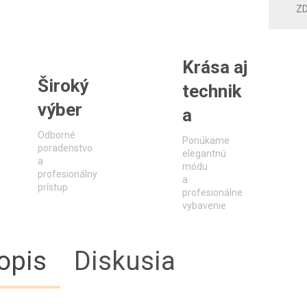
ZD
Krása aj
Široký
technik
výber
a
Odborné
Ponúkame
poradenstvo
elegantnú
a
módu
profesionálny
a
prístup
profesionálne
vybavenie
opis
Diskusia