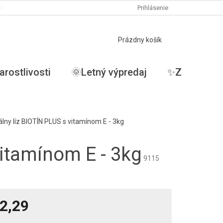
PODMIENKY OCHRANY OSOBNÝCH ÚDAJOV
Prihlásenie
MOJA OBJEDNÁVKA
NÁKUPNÝ
Prázdny košík
KOŠÍK
arostlivosti
🌞Letný výpredaj
✨ZĽAVY✨
lny líz BIOTÍN PLUS s vitamínom E - 3kg
vitamínom E - 3kg
9115
2,29
tková