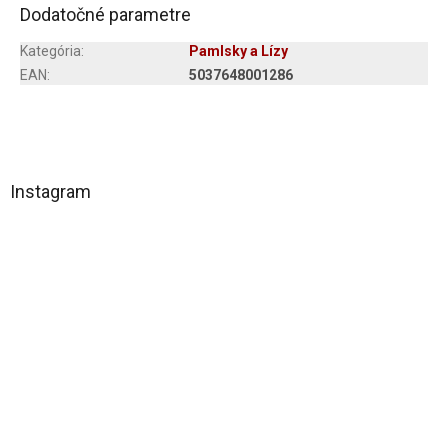
Dodatočné parametre
Kategória
:
Pamlsky a Lízy
EAN
:
5037648001286
Z
á
Instagram
p
ä
t
i
e