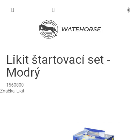
Prejsť
na
NÁKU
obsah
KOŠÍK
Likit štartovací set -
Modrý
1560800
Značka:
Likit