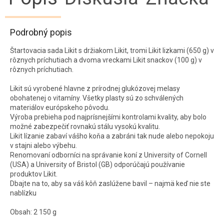
Podrobný popis
Štartovacia sada Likit s držiakom Likit, tromi Likit lizkami (650 g) v
rôznych príchutiach a dvoma vreckami Likit snackov (100 g) v
rôznych príchutiach.
Likit sú vyrobené hlavne z prírodnej glukózovej melasy
obohatenej o vitamíny. Všetky plasty sú zo schválených
materiálov európskeho pôvodu.
Výroba prebieha pod najprísnejšími kontrolami kvality, aby bolo
možné zabezpečiť rovnakú stálu vysokú kvalitu.
Likit lízanie zabaví vášho koňa a zabráni tak nude alebo nepokoju
v stajni alebo výbehu.
Renomovaní odborníci na správanie koní z University of Cornell
(USA) a University of Bristol (GB) odporúčajú používanie
produktov Likit.
Dbajte na to, aby sa váš kôň zaslúžene bavil – najmä keď nie ste
nablízku
Obsah: 2 150 g