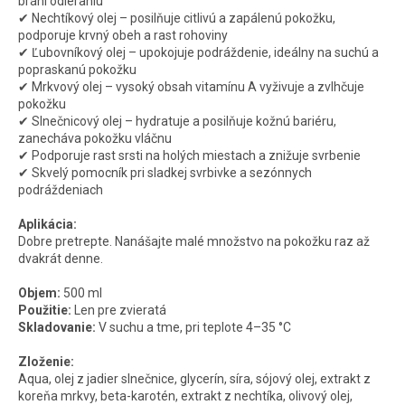
bráni odieraniu
✔ Nechtíkový olej – posilňuje citlivú a zapálenú pokožku,
podporuje krvný obeh a rast rohoviny
✔ Ľubovníkový olej – upokojuje podráždenie, ideálny na suchú a
popraskanú pokožku
✔ Mrkvový olej – vysoký obsah vitamínu A vyživuje a zvlhčuje
pokožku
✔ Slnečnicový olej – hydratuje a posilňuje kožnú bariéru,
zanecháva pokožku vláčnu
✔ Podporuje rast srsti na holých miestach a znižuje svrbenie
✔ Skvelý pomocník pri sladkej svrbivke a sezónnych
podráždeniach
Aplikácia:
Dobre pretrepte. Nanášajte malé množstvo na pokožku raz až
dvakrát denne.
Objem:
500 ml
Použitie:
Len pre zvieratá
Skladovanie:
V suchu a tme, pri teplote 4–35 °C
Zloženie:
Aqua, olej z jadier slnečnice, glycerín, síra, sójový olej, extrakt z
koreňa mrkvy, beta-karotén, extrakt z nechtíka, olivový olej,