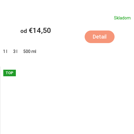
Skladom
€14,50
od
Detail
1 l
3 l
500 ml
TOP