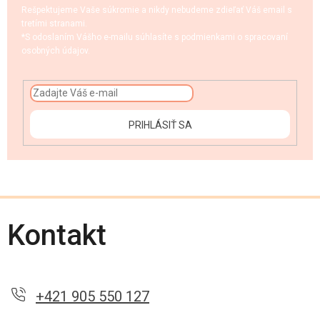
Rešpektujeme Vaše súkromie a nikdy nebudeme zdieľať Váš email s
tretími stranami.
*S odoslaním Vášho e-mailu súhlasíte s podmienkami o spracovaní
osobných údajov.
PRIHLÁSIŤ SA
Kontakt
+421 905 550 127