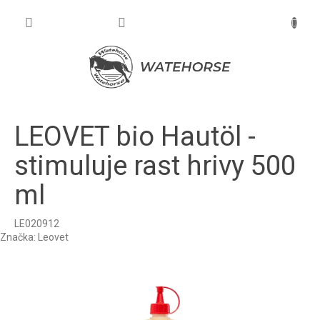
Prejsť
na
NÁKU
obsah
KOŠÍK
LEOVET bio Hautöl -
stimuluje rast hrivy 500
ml
LE020912
Značka:
Leovet