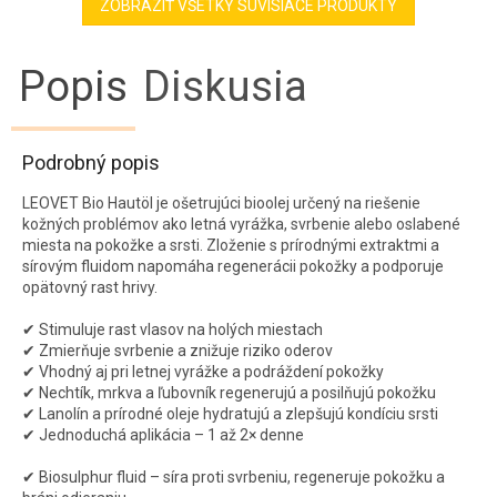
ZOBRAZIŤ VŠETKY SÚVISIACE PRODUKTY
Popis
Diskusia
Podrobný popis
LEOVET Bio Hautöl je ošetrujúci bioolej určený na riešenie
kožných problémov ako letná vyrážka, svrbenie alebo oslabené
miesta na pokožke a srsti. Zloženie s prírodnými extraktmi a
sírovým fluidom napomáha regenerácii pokožky a podporuje
opätovný rast hrivy.
✔ Stimuluje rast vlasov na holých miestach
✔ Zmierňuje svrbenie a znižuje riziko oderov
✔ Vhodný aj pri letnej vyrážke a podráždení pokožky
✔ Nechtík, mrkva a ľubovník regenerujú a posilňujú pokožku
✔ Lanolín a prírodné oleje hydratujú a zlepšujú kondíciu srsti
✔ Jednoduchá aplikácia – 1 až 2× denne
✔ Biosulphur fluid – síra proti svrbeniu, regeneruje pokožku a