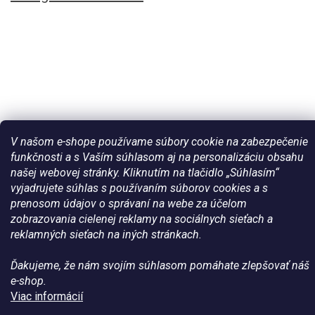
V našom e-shope používame súbory cookie na zabezpečenie
funkčnosti a s Vaším súhlasom aj na personalizáciu obsahu
Vytvoril Shoptet
našej webovej stránky. Kliknutím na tlačidlo „Súhlasím“
vyjadrujete súhlas s používaním súborov cookies a s
prenosom údajov o správaní na webe za účelom
Copyright 2026
Všetko pre vaše kone - WateHorse.sk
. Všetky
zobrazovania cielenej reklamy na sociálnych sieťach a
práva vyhradené.
reklamných sieťach na iných stránkach.
Ďakujeme, že nám svojím súhlasom pomáhate zlepšovať náš
e-shop.
Viac informácií