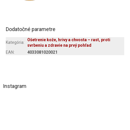
Dodatočné parametre
Ošetrenie kože, hrivy a chvosta – rast, proti
Kategória
:
svrbeniu a zdravie na prvý pohľad
EAN
:
4033081020021
Z
á
Instagram
p
ä
t