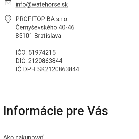
info@watehorse.sk
PROFITOP BA s.r.o.
Černyševského 40-46
85101 Bratislava
IČO: 51974215
DIČ: 2120863844
IČ DPH SK2120863844
Informácie pre Vás
Ako nakupovať