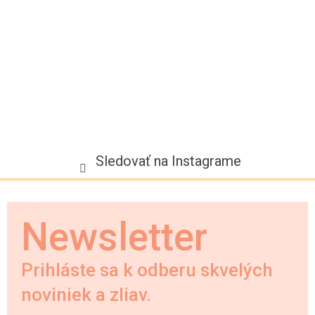
i
e
Sledovať na Instagrame
Newsletter
Prihláste sa k odberu skvelých
noviniek a zliav.