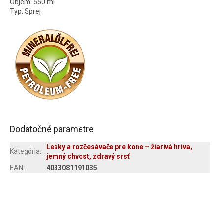
Objem: 550 ml
Typ: Sprej
Dodatočné parametre
Lesky a rozčesávače pre kone – žiarivá hriva,
Kategória
:
jemný chvost, zdravý srsť
EAN
:
4033081191035
Z