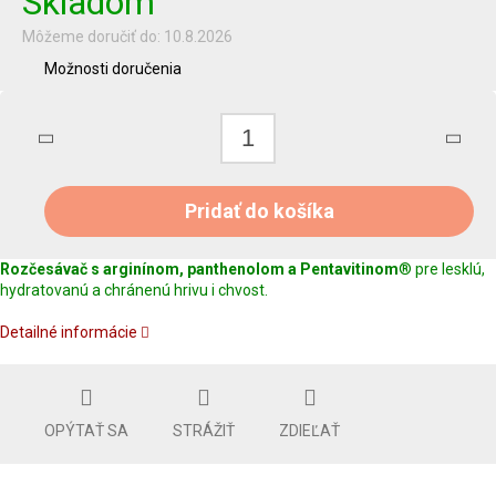
Skladom
Môžeme doručiť do:
10.8.2026
Možnosti doručenia
Pridať do košíka
Rozčesávač s arginínom, panthenolom a Pentavitinom
® pre lesklú,
hydratovanú a chránenú hrivu i chvost.
Detailné informácie
OPÝTAŤ SA
STRÁŽIŤ
ZDIEĽAŤ