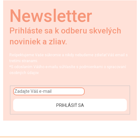
Newsletter
Prihláste sa k odberu skvelých
noviniek a zliav.
Rešpektujeme Vaše súkromie a nikdy nebudeme zdieľať Váš email s
tretími stranami.
*S odoslaním Vášho e-mailu súhlasíte s podmienkami o spracovaní
osobných údajov.
PRIHLÁSIŤ SA