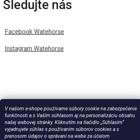
Sledujte nás
Facebook Watehorse
Instagram Watehorse
V našom e-shope používame súbory cookie na zabezpečenie
funkčnosti a s Vaším súhlasom aj na personalizáciu obsahu
našej webovej stránky. Kliknutím na tlačidlo „Súhlasím“
Vytvoril Shoptet
vyjadrujete súhlas s používaním súborov cookies a s
prenosom údajov o správaní na webe za účelom