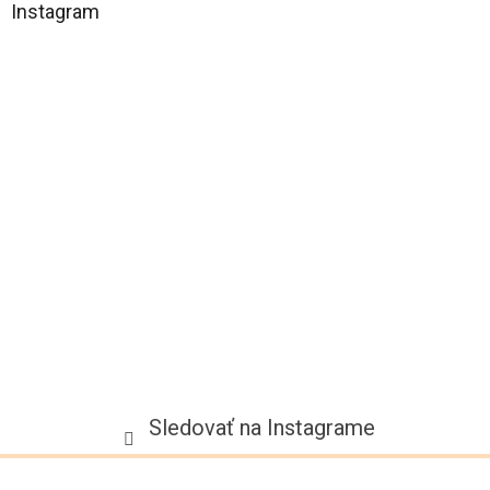
á
Instagram
p
ä
t
i
e
Sledovať na Instagrame