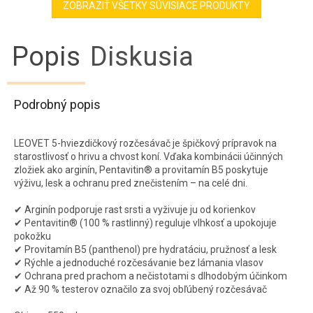
ZOBRAZIŤ VŠETKY SÚVISIACE PRODUKTY
Popis
Diskusia
Podrobný popis
LEOVET 5-hviezdičkový rozčesávač je špičkový prípravok na
starostlivosť o hrivu a chvost koní. Vďaka kombinácii účinných
zložiek ako arginín, Pentavitin® a provitamín B5 poskytuje
výživu, lesk a ochranu pred znečistením – na celé dni.
✔ Arginín podporuje rast srsti a vyživuje ju od korienkov
✔ Pentavitin® (100 % rastlinný) reguluje vlhkosť a upokojuje
pokožku
✔ Provitamín B5 (panthenol) pre hydratáciu, pružnosť a lesk
✔ Rýchle a jednoduché rozčesávanie bez lámania vlasov
✔ Ochrana pred prachom a nečistotami s dlhodobým účinkom
✔ Až 90 % testerov označilo za svoj obľúbený rozčesávač