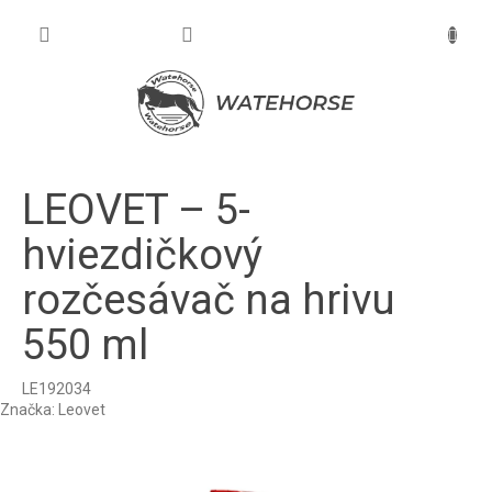
Prejsť
na
NÁKU
obsah
KOŠÍK
LEOVET – 5-
hviezdičkový
rozčesávač na hrivu
550 ml
LE192034
Značka:
Leovet