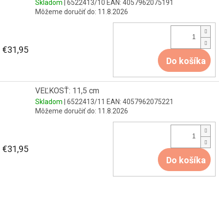
Skladom
| 6522413/10
EAN:
4057962075191
Môžeme doručiť do:
11.8.2026
€31,95
Do košíka
VEĽKOSŤ: 11,5 cm
Skladom
| 6522413/11
EAN:
4057962075221
Môžeme doručiť do:
11.8.2026
€31,95
Do košíka
Z