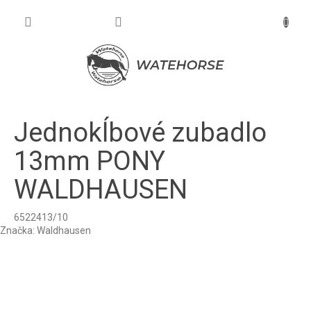
Prejsť
na
NÁKU
obsah
KOŠÍK
Jednokĺbové zubadlo
13mm PONY
WALDHAUSEN
6522413/10
Značka:
Waldhausen