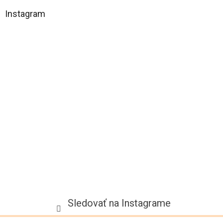
á
Instagram
p
ä
t
i
e
Sledovať na Instagrame