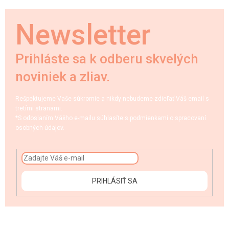
Newsletter
Prihláste sa k odberu skvelých
noviniek a zliav.
Rešpektujeme Vaše súkromie a nikdy nebudeme zdieľať Váš email s
tretími stranami.
*S odoslaním Vášho e-mailu súhlasíte s podmienkami o spracovaní
osobných údajov.
PRIHLÁSIŤ SA