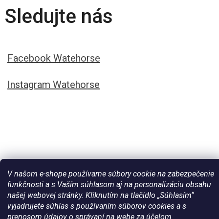
Sledujte nás
Facebook Watehorse
Instagram Watehorse
V našom e-shope používame súbory cookie na zabezpečenie
funkčnosti a s Vaším súhlasom aj na personalizáciu obsahu
našej webovej stránky. Kliknutím na tlačidlo „Súhlasím“
Vytvoril Shoptet
vyjadrujete súhlas s používaním súborov cookies a s
prenosom údajov o správaní na webe za účelom