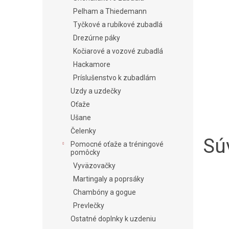
Pelham a Thiedemann
Tyčkové a rubíkové zubadlá
Drezúrne páky
Kočiarové a vozové zubadlá
Hackamore
Príslušenstvo k zubadlám
Uzdy a uzdečky
Oťaže
Ušane
Čelenky
Súv
Pomocné oťaže a tréningové
pomôcky
Vyväzovačky
Martingaly a poprsáky
Chambóny a gogue
Prevlečky
Ostatné doplnky k uzdeniu