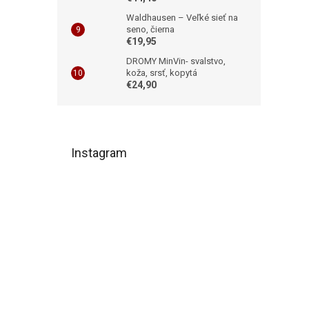
Waldhausen – Veľké sieť na
seno, čierna
€19,95
DROMY MinVin- svalstvo,
koža, srsť, kopytá
€24,90
Z
á
Instagram
p
ä
t
i
e