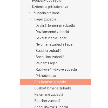
e
Podložky pod sedlo
l
Uzdenie a príslušenstvo
Zubadlá pre kone
Fager zubadlá
Dvakrát lomenné zubadlá
Raz lomenné zubadlá
Beval zubadlá Fager
Nelomené zubadlá Fager
Baucher zubadlá
Snehuliaci zubadlá
Pelham Fager
Rubíkové/Tyčkové zubadlá
Príslušenstvo
Raz lomené zubadlá
Dvakrát lomené zubadlá
Nelomené zubadlá
Baucher zubadlá
Snehuliakové zubadlá