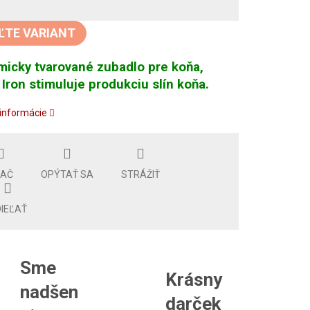
tková
ĽTE VARIANT
icky tvarované zubadlo pre koňa,
Iron stimuluje produkciu slín koňa.
 informácie
LAČ
OPÝTAŤ SA
STRÁŽIŤ
IEĽAŤ
Sme
Krásny
nadšen
darček