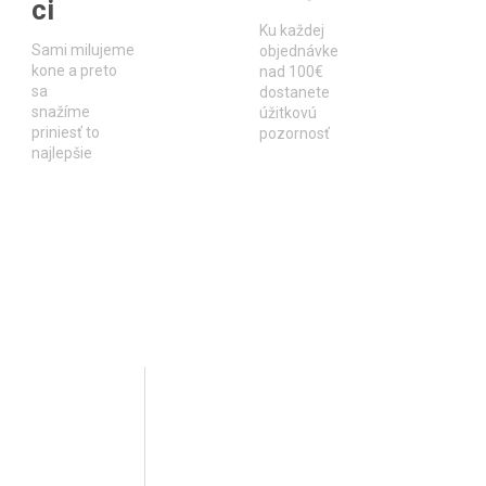
ci
Ku každej
Sami milujeme
objednávke
kone a preto
nad 100€
sa
dostanete
snažíme
úžitkovú
priniesť to
pozornosť
najlepšie