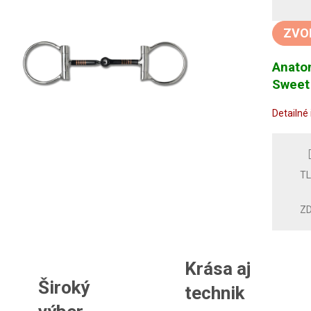
Jedno
cena:
ZVO
Anatom
Sweet 
Detailné
T
ZD
Krása aj
Široký
technik