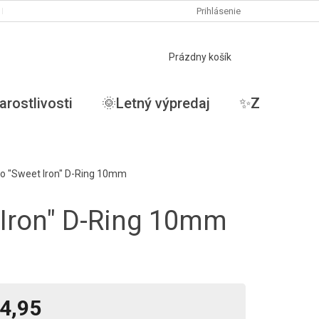
PODMIENKY OCHRANY OSOBNÝCH ÚDAJOV
Prihlásenie
MOJA OBJEDNÁVKA
NÁKUPNÝ
Prázdny košík
KOŠÍK
arostlivosti
🌞Letný výpredaj
✨ZĽAVY✨
o "Sweet Iron" D-Ring 10mm
 Iron" D-Ring 10mm
4,95