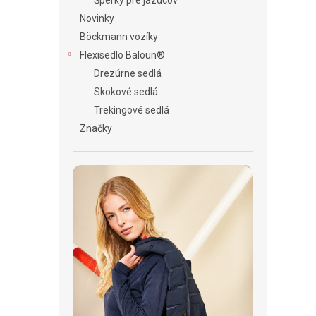
Šperky pre jazdcov
Novinky
Böckmann vozíky
Flexisedlo Baloun®
Drezúrne sedlá
Skokové sedlá
Trekingové sedlá
Značky