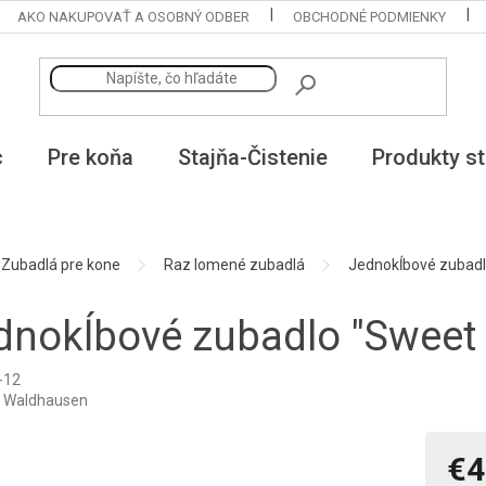
AKO NAKUPOVAŤ A OSOBNÝ ODBER
OBCHODNÉ PODMIENKY
c
Pre koňa
Stajňa-Čistenie
Produkty st
Zubadlá pre kone
Raz lomené zubadlá
Jednokĺbové zubadl
dnokĺbové zubadlo "Sweet
-12
:
Waldhausen
€4