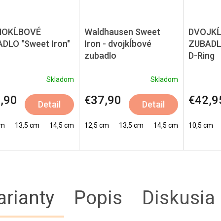
NOKĹBOVÉ
Waldhausen Sweet
DVOJK
DLO "Sweet Iron"
Iron - dvojkĺbové
ZUBADLO
zubadlo
D-Ring
Skladom
Skladom
,90
€37,90
€42,9
Detail
Detail
cm
13,5 cm
14,5 cm
12,5 cm
13,5 cm
14,5 cm
10,5 cm
arianty
Popis
Diskusia