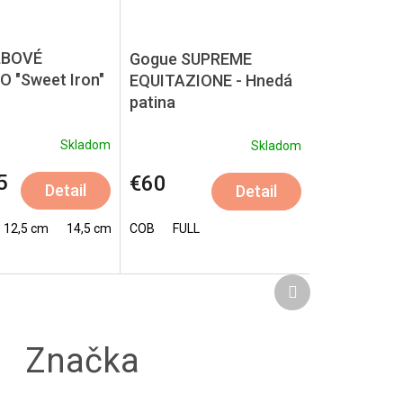
ĹBOVÉ
Gogue SUPREME
 "Sweet Iron"
EQUITAZIONE - Hnedá
patina
Skladom
Skladom
5
€60
Detail
Detail
12,5 cm
14,5 cm
COB
FULL
Ďalší
produkt
Značka