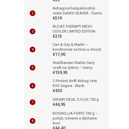
Airbagová bezpečnostná
vesta SafeFit SEAVER - Čierna
€519
BUCAS THERAPY MESH
COOLER LIMITED EDITION
€215
Carr & Day & Martin –
kondicionér na hrivu a chvost
€17,90
Waldhausen Stable-Carry
vozík na výstroj – čierny
€159,95
C-Protect Air® Airbag Vest
EVO Segura - Black
€430
DROMY DEVIL´S FLEX 750 g
€44,95
BOSWELLIA FORTE 750 g –
pohyb, trávenie a dýchanie
koní
€44,40