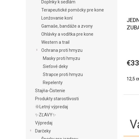
Doplnky k sedlám
Terapeutické pomôcky pre kone
Lonžovanie koní
JED
Gamaše, bandáže a zvony
ZUBA
Ohlávky a vodítka pre kone
Western a trail
Ochrana proti hmyzu
Masky proti hmyzu
€33
Sieťové deky
Strapce proti hmyzu
12,5 
Repelenty
Stajňa-Čistenie
Produkty starostlivosti
🌞Letný výpredaj
✨ZĽAVY✨
V
Výpredaj
Darčeky