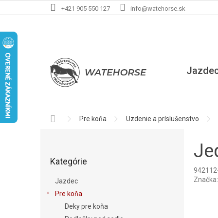
Prejsť
+421 905 550 127
info@watehorse.sk
na
obsah
Jazde
Domov
Pre koňa
Uzdenie a príslušenstvo
B
o
Je
Preskočiť
č
Kategórie
kategórie
n
942112
ý
Značka
Jazdec
p
Pre koňa
a
Deky pre koňa
n