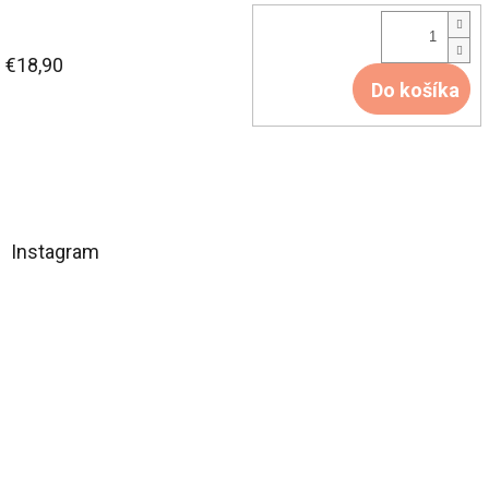
€18,90
Do košíka
Z
á
Instagram
p
ä
t
i
e