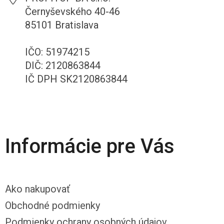
Černyševského 40-46
85101 Bratislava
IČO: 51974215
DIČ: 2120863844
IČ DPH SK2120863844
Informácie pre Vás
Ako nakupovať
Obchodné podmienky
Podmienky ochrany osobných údajov