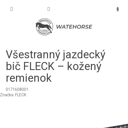
Prejsť
na
NÁKU
obsah
KOŠÍK
Všestranný jazdecký
bič FLECK – kožený
remienok
0171608001
Značka:
FLECK