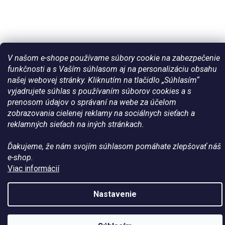
V našom e-shope používame súbory cookie na zabezpečenie
funkčnosti a s Vaším súhlasom aj na personalizáciu obsahu
našej webovej stránky. Kliknutím na tlačidlo „Súhlasím“
Vytvoril Shoptet
vyjadrujete súhlas s používaním súborov cookies a s
prenosom údajov o správaní na webe za účelom
zobrazovania cielenej reklamy na sociálnych sieťach a
Copyright 2026
Všetko pre vaše kone - WateHorse.sk
. Všetky
reklamných sieťach na iných stránkach.
práva vyhradené.
Ďakujeme, že nám svojím súhlasom pomáhate zlepšovať náš
e-shop.
Viac informácií
Nastavenie
Zľava na prvý
ÁNO
Nie