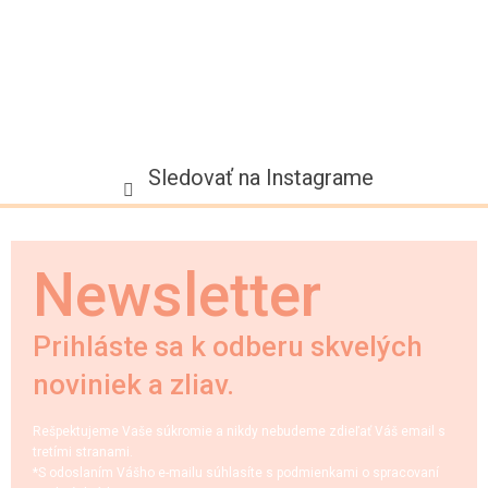
Sledovať na Instagrame
Newsletter
Prihláste sa k odberu skvelých
noviniek a zliav.
Rešpektujeme Vaše súkromie a nikdy nebudeme zdieľať Váš email s
tretími stranami.
*S odoslaním Vášho e-mailu súhlasíte s podmienkami o spracovaní