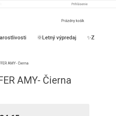
PODMIENKY OCHRANY OSOBNÝCH ÚDAJOV
Prihlásenie
MOJA OBJEDNÁVKA
NÁKUPNÝ
Prázdny košík
KOŠÍK
arostlivosti
🌞Letný výpredaj
✨ZĽAVY✨
EFFER AMY- Čierna
FER AMY- Čierna