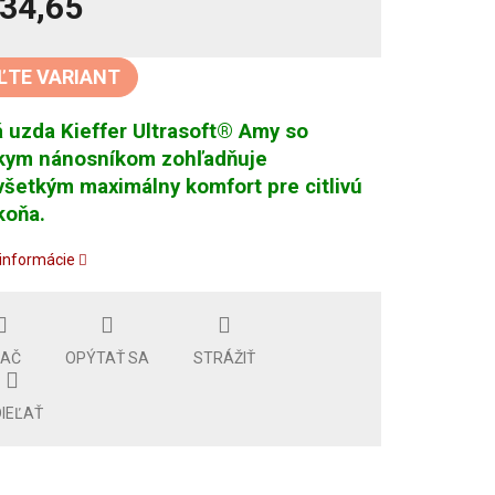
34,65
tková
ĽTE VARIANT
á uzda Kieffer Ultrasoft® Amy so
kym nánosníkom zohľadňuje
šetkým maximálny komfort pre citlivú
koňa.
 informácie
LAČ
OPÝTAŤ SA
STRÁŽIŤ
IEĽAŤ