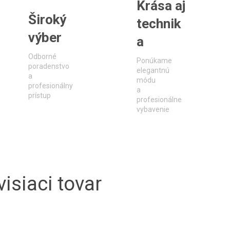
Krása aj
Široký
technik
výber
a
Odborné
Ponúkame
poradenstvo
elegantnú
a
módu
profesionálny
a
prístup
profesionálne
vybavenie
isiaci tovar