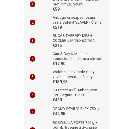
proti hmyzu 946ml
€59
Airbagová bezpečnostná
vesta SafeFit SEAVER - Čierna
€519
BUCAS THERAPY MESH
COOLER LIMITED EDITION
€215
Carr & Day & Martin –
kondicionér na hrivu a chvost
€17,90
Waldhausen Stable-Carry
vozík na výstroj – čierny
€159,95
C-Protect Air® Airbag Vest
EVO Segura - Black
€430
DROMY DEVIL´S FLEX 750 g
€44,95
BOSWELLIA FORTE 750 g –
pohyb, trávenie a dýchanie