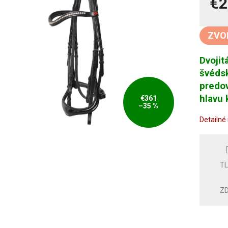
€2
Jedno
cena:
ZVO
Dvojit
švéds
predov
hlavu 
€361
–35 %
Detailné
T
ZD