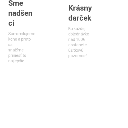
Sme
Krásny
nadšen
darček
ci
Ku každej
Sami milujeme
objednávke
kone a preto
nad 100€
sa
dostanete
snažíme
úžitkovú
priniesť to
pozornosť
najlepšie