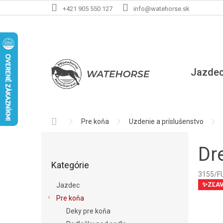
Prejsť
+421 905 550 127
info@watehorse.sk
na
obsah
Jazde
Domov
Pre koňa
Uzdenie a príslušenstvo
B
o
Dr
Preskočiť
č
Kategórie
kategórie
n
3155/F
ý
✨ZĽA
Jazdec
p
Pre koňa
a
Deky pre koňa
n