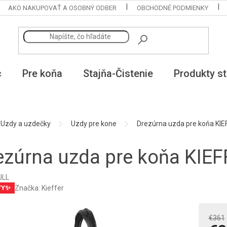
AKO NAKUPOVAŤ A OSOBNÝ ODBER
OBCHODNÉ PODMIENKY
c
Pre koňa
Stajňa-Čistenie
Produkty st
Uzdy a uzdečky
Uzdy pre kone
Drezúrna uzda pre koňa KI
ezúrna uzda pre koňa KIEF
ULL
Značka:
Kieffer
VY✨
€361