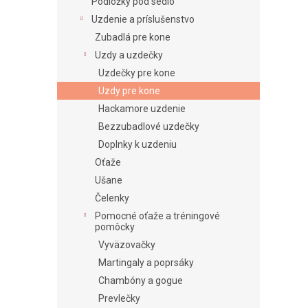
e
Podložky pod sedlo
l
Uzdenie a príslušenstvo
Zubadlá pre kone
Uzdy a uzdečky
Uzdečky pre kone
Uzdy pre kone
Hackamore uzdenie
Bezzubadlové uzdečky
Doplnky k uzdeniu
Oťaže
Ušane
Čelenky
Pomocné oťaže a tréningové
pomôcky
Vyväzovačky
Martingaly a poprsáky
Chambóny a gogue
Prevlečky