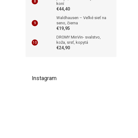
koní
€44,40
Waldhausen – Veľké sieť na
seno, čierna
€19,95
DROMY MinVin- svalstvo,
koža, srsť, kopytá
€24,90
Z
á
Instagram
p
ä
t
i