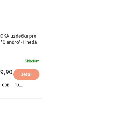
CKÁ uzdečka pre
 "Diandro"- Hnedá
Skladom
9,90
Detail
COB
FULL