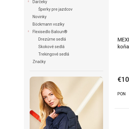
Darčeky
Šperky pre jazdcov
Novinky
Böckmann vozíky
Flexisedlo Baloun®
MEXI
Drezúrne sedlá
koňa
Skokové sedlá
Trekingové sedlá
Značky
€10
PON