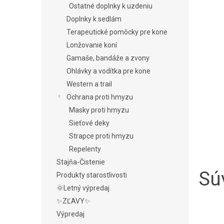
Ostatné doplnky k uzdeniu
Doplnky k sedlám
Terapeutické pomôcky pre kone
Lonžovanie koní
Gamaše, bandáže a zvony
Ohlávky a vodítka pre kone
Western a trail
Ochrana proti hmyzu
Masky proti hmyzu
Sieťové deky
Strapce proti hmyzu
Repelenty
Stajňa-Čistenie
Súv
Produkty starostlivosti
🌞Letný výpredaj
✨ZĽAVY✨
Výpredaj