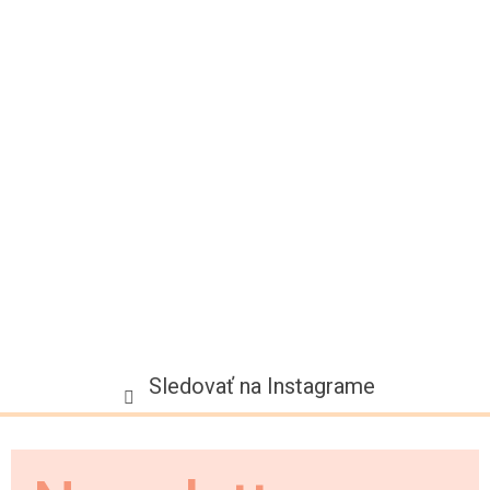
p
ä
t
i
e
Sledovať na Instagrame