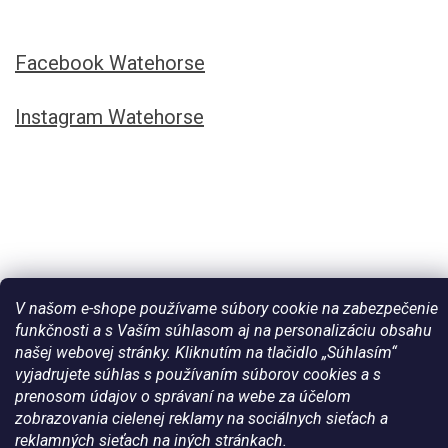
Facebook Watehorse
Instagram Watehorse
V našom e-shope používame súbory cookie na zabezpečenie
funkčnosti a s Vaším súhlasom aj na personalizáciu obsahu
našej webovej stránky. Kliknutím na tlačidlo „Súhlasím“
Vytvoril Shoptet
vyjadrujete súhlas s používaním súborov cookies a s
prenosom údajov o správaní na webe za účelom
zobrazovania cielenej reklamy na sociálnych sieťach a
Copyright 2026
Všetko pre vaše kone - WateHorse.sk
. Všetky
práva vyhradené.
reklamných sieťach na iných stránkach.