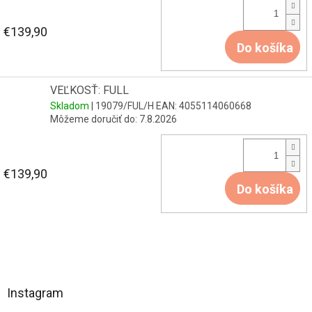
€139,90
Do košíka
VEĽKOSŤ: FULL
Skladom
| 19079/FUL/H
EAN:
4055114060668
Môžeme doručiť do:
7.8.2026
€139,90
Do košíka
Z
á
Instagram