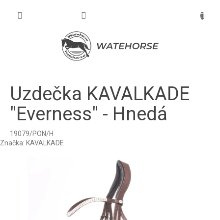
Prejsť
na
NÁKU
obsah
KOŠÍK
Uzdečka KAVALKADE
"Everness" - Hnedá
19079/PON/H
Značka:
KAVALKADE