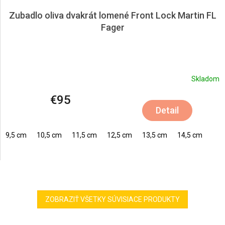
Zubadlo oliva dvakrát lomené Front Lock Martin FL
Fager
Skladom
€95
Detail
9,5 cm
10,5 cm
11,5 cm
12,5 cm
13,5 cm
14,5 cm
ZOBRAZIŤ VŠETKY SÚVISIACE PRODUKTY