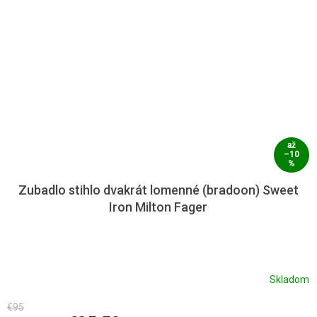
až
–10
%
Zubadlo stihlo dvakrát lomenné (bradoon) Sweet
Iron Milton Fager
Skladom
€95