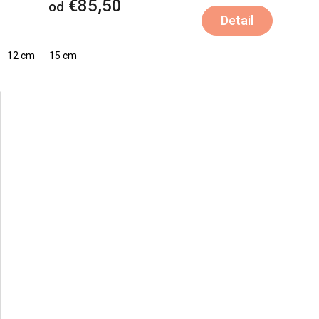
€85,50
od
Detail
12 cm
15 cm