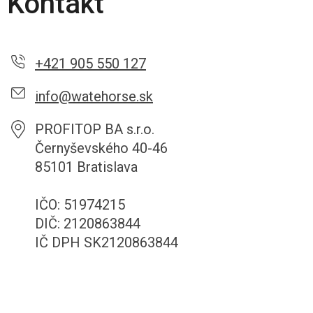
Kontakt
+421 905 550 127
info@watehorse.sk
PROFITOP BA s.r.o.
Černyševského 40-46
85101 Bratislava
IČO: 51974215
DIČ: 2120863844
IČ DPH SK2120863844