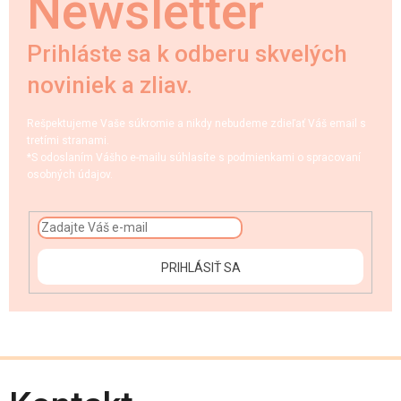
Newsletter
Prihláste sa k odberu skvelých
noviniek a zliav.
Rešpektujeme Vaše súkromie a nikdy nebudeme zdieľať Váš email s
tretími stranami.
*S odoslaním Vášho e-mailu súhlasíte s podmienkami o spracovaní
osobných údajov.
PRIHLÁSIŤ SA