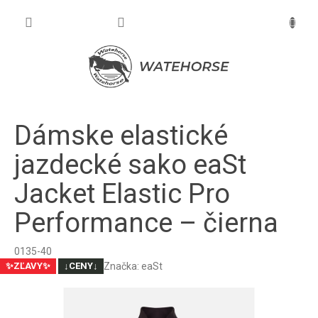
Prejsť
na
NÁKU
obsah
KOŠÍK
Dámske elastické
jazdecké sako eaSt
Jacket Elastic Pro
Performance – čierna
0135-40
Značka:
eaSt
✨ZĽAVY✨
↓CENY↓