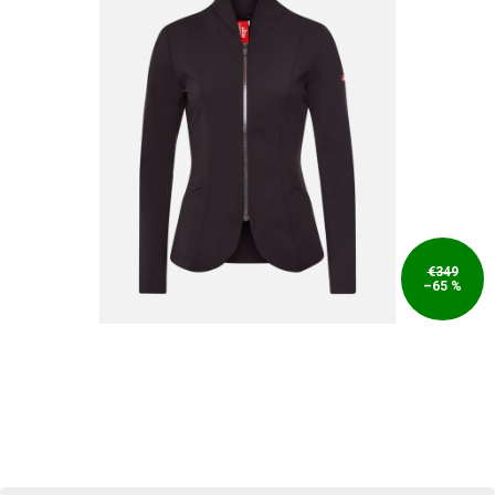
€349
–65 %