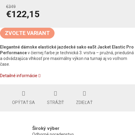
€349
€122,15
Jednotková
cena:
ZVOĽTE VARIANT
Elegantné dámske elastické jazdecké sako eaSt Jacket Elastic Pro
Performance
v čiernej farbe je technická 3. vrstva – pružná, priedušná
a odvádzajúca vlhkosť pre maximálny výkon na turnaji aj vo voľnom
čase.
Detailné informácie
OPÝTAŤ SA
STRÁŽIŤ
ZDIEĽAŤ
Široký výber
Odborné poradenstvo