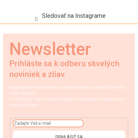
Sledovať na Instagrame
Newsletter
Prihláste sa k odberu skvelých
noviniek a zliav.
Rešpektujeme Vaše súkromie a nikdy nebudeme zdieľať Váš email s
tretími stranami.
*S odoslaním Vášho e-mailu súhlasíte s podmienkami o spracovaní
osobných údajov.
PRIHLÁSIŤ SA