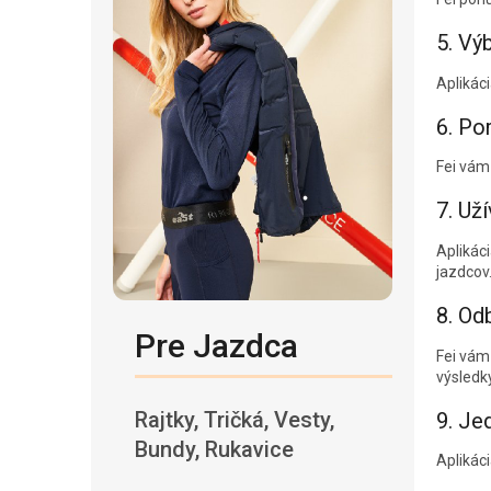
5. Vý
Aplikác
6. Po
Fei vám
7. Už
Aplikác
jazdcov
8. Od
Pre Jazdca
Fei vám
výsledky
Rajtky, Tričká, Vesty,
9. Je
Bundy, Rukavice
Aplikác