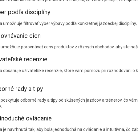
ber podľa disciplíny
ia umožňuje filtrovať výber výbavy podľa konkrétnej jazdeckej disciplíny
rovnávanie cien
 umožňuje porovnávať ceny produktov z rôznych obchodov, aby ste našl
ívateľské recenzie
ia obsahuje užívateľské recenzie, ktoré vám pomôžu pri rozhodovaní o 
.
borné rady a tipy
 poskytuje odborné rady a tipy od skúsených jazdcov a trénerov, čo vám
.
dnoduché ovládanie
ia je navrhnutá tak, aby bola jednoduchá na ovládanie a intuitívna, čo z