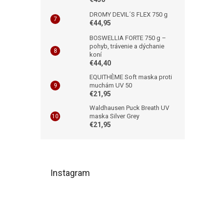
DROMY DEVIL´S FLEX 750 g
€44,95
BOSWELLIA FORTE 750 g –
pohyb, trávenie a dýchanie
koní
€44,40
EQUITHÈME Soft maska proti
muchám UV 50
€21,95
Waldhausen Puck Breath UV
maska Silver Grey
€21,95
Z
á
Instagram
p
ä