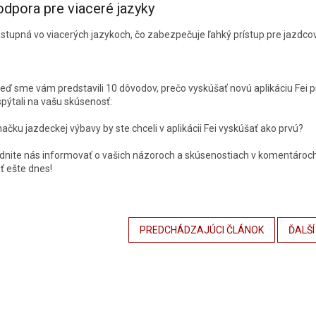
odpora pre viaceré jazyky
dostupná vo viacerých jazykoch, čo zabezpečuje ľahký prístup pre jazdcov
r
keď sme vám predstavili 10 dôvodov, prečo vyskúšať novú aplikáciu Fei 
spýtali na vašu skúsenosť:
ačku jazdeckej výbavy by ste chceli v aplikácii Fei vyskúšať ako prvú?
nite nás informovať o vašich názoroch a skúsenostiach v komentároch ni
ť ešte dnes!
PREDCHÁDZAJÚCI ČLÁNOK
ĎALŠÍ