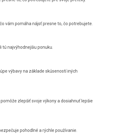
, čo vám pomáha nájsť presne to, čo potrebujete.
i tú najvýhodnejšiu ponuku.
kúpe výbavy na základe skúseností iných
 pomôže zlepšiť svoje výkony a dosiahnuť lepšie
abezpečuje pohodlné a rýchle používanie.