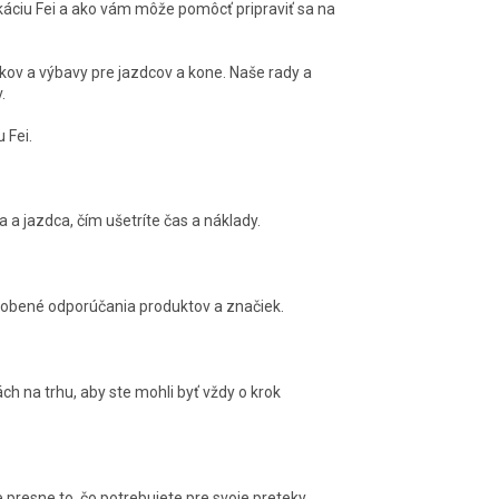
áciu Fei a ako vám môže pomôcť pripraviť sa na
ov a výbavy pre jazdcov a kone. Naše rady a
.
 Fei.
a jazdca, čím ušetríte čas a náklady.
ôsobené odporúčania produktov a značiek.
h na trhu, aby ste mohli byť vždy o krok
presne to, čo potrebujete pre svoje preteky.