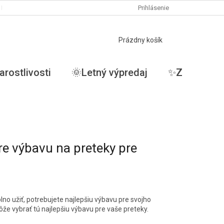
PODMIENKY OCHRANY OSOBNÝCH ÚDAJOV
Prihlásenie
MOJA OBJEDNÁVKA
NÁKUPNÝ
Prázdny košík
KOŠÍK
arostlivosti
🌞Letný výpredaj
✨ZĽAVY✨
re výbavu na preteky pre
plno užiť, potrebujete najlepšiu výbavu pre svojho
e vybrať tú najlepšiu výbavu pre vaše preteky.