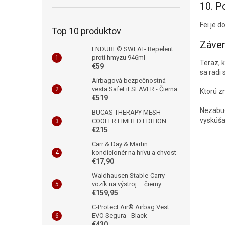
10. P
Fei je 
Top 10 produktov
Záve
ENDURE® SWEAT- Repelent
proti hmyzu 946ml
Teraz, 
€59
sa radi 
Airbagová bezpečnostná
vesta SafeFit SEAVER - Čierna
Ktorú zn
€519
Nezabud
BUCAS THERAPY MESH
vyskúša
COOLER LIMITED EDITION
€215
Carr & Day & Martin –
kondicionér na hrivu a chvost
€17,90
Waldhausen Stable-Carry
vozík na výstroj – čierny
€159,95
C-Protect Air® Airbag Vest
EVO Segura - Black
€430