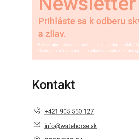
Newsletter
Prihláste sa k odberu sk
a zliav.
Rešpektujeme Vaše súkromie a nikdy nebudeme zdieľať Váš
*S odoslaním Vášho e-mailu súhlasíte s podmienkami o sp
Kontakt
+421 905 550 127
info@watehorse.sk