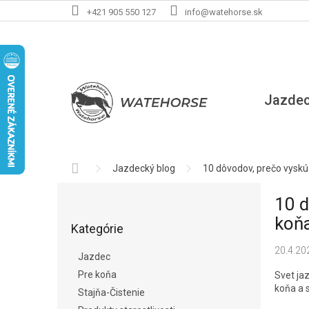
Prejsť
+421 905 550 127
info@watehorse.sk
na
obsah
Jazde
Domov
Jazdecký blog
10 dôvodov, prečo vyskú
B
10 d
o
Preskočiť
č
koň
Kategórie
kategórie
n
ý
20.4.20
Jazdec
p
Pre koňa
Svet jaz
a
koňa a 
Stajňa-Čistenie
n