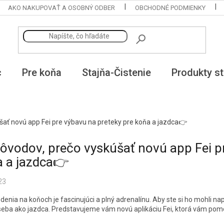
AKO NAKUPOVAŤ A OSOBNÝ ODBER
OBCHODNÉ PODMIENKY
c
Pre koňa
Stajňa-Čistenie
Produkty st
šať novú app Fei pre výbavu na preteky pre koňa a jazdca👉
ôvodov, prečo vyskúšať novú app Fei p
a a jazdca👉
23
denia na koňoch je fascinujúci a plný adrenalínu. Aby ste si ho mohli na
seba ako jazdca. Predstavujeme vám novú aplikáciu Fei, ktorá vám pomôž