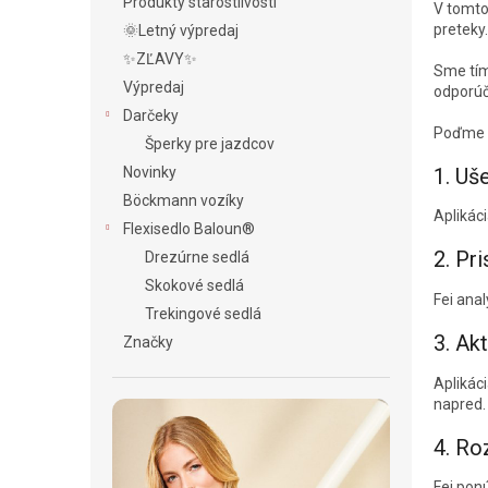
e
Produkty starostlivosti
V tomto
l
preteky.
🌞Letný výpredaj
✨ZĽAVY✨
Sme tím
Výpredaj
odporúč
Darčeky
Poďme s
Šperky pre jazdcov
1. Uš
Novinky
Böckmann vozíky
Aplikác
Flexisedlo Baloun®
2. Pr
Drezúrne sedlá
Skokové sedlá
Fei ana
Trekingové sedlá
3. Ak
Značky
Aplikác
napred.
4. Ro
Fei pon