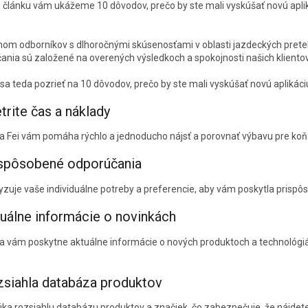
 článku vám ukážeme 10 dôvodov, prečo by ste mali vyskúšať novú aplik
om odborníkov s dlhoročnými skúsenosťami v oblasti jazdeckých pretek
ania sú založené na overených výsledkoch a spokojnosti našich klientov
a teda pozrieť na 10 dôvodov, prečo by ste mali vyskúšať novú aplikáciu
etrite čas a náklady
ia Fei vám pomáha rýchlo a jednoducho nájsť a porovnať výbavu pre koňa 
ispôsobené odporúčania
lyzuje vaše individuálne potreby a preferencie, aby vám poskytla prisp
tuálne informácie o novinkách
ia vám poskytne aktuálne informácie o nových produktoch a technológiác
zsiahla databáza produktov
úka rozsiahlu databázu produktov a značiek, čo zabezpečuje, že nájdete 