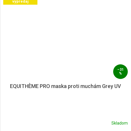
výpredaj
–31
%
EQUITHÈME PRO maska proti muchám Grey UV
Skladom