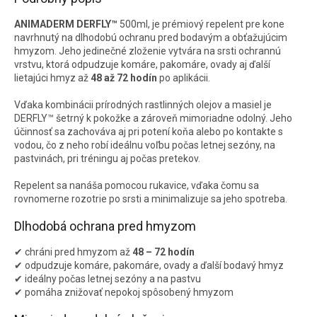
ANIMADERM DERFLY™
500ml, je prémiový repelent pre kone
navrhnutý na dlhodobú ochranu pred bodavým a obťažujúcim
hmyzom. Jeho jedinečné zloženie vytvára na srsti ochrannú
vrstvu, ktorá odpudzuje komáre, pakomáre, ovady aj ďalší
lietajúci hmyz až
48 až 72 hodín
po aplikácii.
Vďaka kombinácii prírodných rastlinných olejov a masiel je
DERFLY™ šetrný k pokožke a zároveň mimoriadne odolný. Jeho
účinnosť sa zachováva aj pri potení koňa alebo po kontakte s
vodou, čo z neho robí ideálnu voľbu počas letnej sezóny, na
pastvinách, pri tréningu aj počas pretekov.
Repelent sa nanáša pomocou rukavice, vďaka čomu sa
rovnomerne rozotrie po srsti a minimalizuje sa jeho spotreba.
Dlhodobá ochrana pred hmyzom
✔ chráni pred hmyzom až
48 – 72 hodín
✔ odpudzuje komáre, pakomáre, ovady a ďalší bodavý hmyz
✔ ideálny počas letnej sezóny a na pastvu
✔ pomáha znižovať nepokoj spôsobený hmyzom