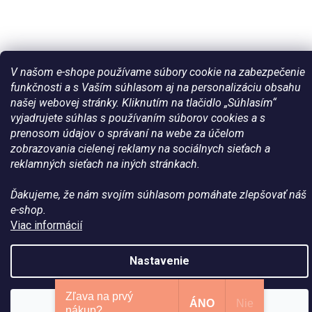
V našom e-shope používame súbory cookie na zabezpečenie
funkčnosti a s Vaším súhlasom aj na personalizáciu obsahu
Vytvoril Shoptet
našej webovej stránky. Kliknutím na tlačidlo „Súhlasím“
vyjadrujete súhlas s používaním súborov cookies a s
Copyright 2026
Všetko pre vaše kone - WateHorse.sk
. Všetky
prenosom údajov o správaní na webe za účelom
práva vyhradené.
zobrazovania cielenej reklamy na sociálnych sieťach a
reklamných sieťach na iných stránkach.
Ďakujeme, že nám svojím súhlasom pomáhate zlepšovať náš
e-shop.
Viac informácií
Nastavenie
Zľava na prvý
ÁNO
Nie
Súhlasím
nákup?