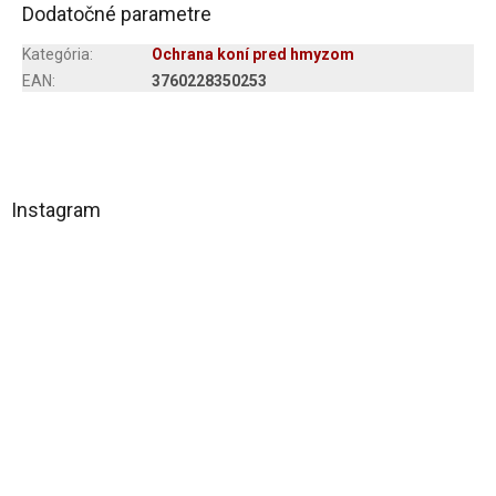
Dodatočné parametre
Kategória
:
Ochrana koní pred hmyzom
EAN
:
3760228350253
Z
á
Instagram
p
ä
t
i
e