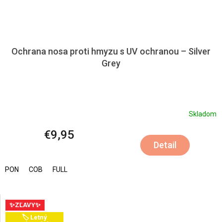
Ochrana nosa proti hmyzu s UV ochranou – Silver
Grey
Skladom
€9,95
Detail
PON
COB
FULL
✨ZĽAVY✨
🏷️ Letný