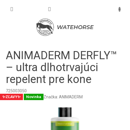
Prejsť
na
NÁKU
obsah
KOŠÍK
ANIMADERM DERFLY™
– ultra dlhotrvajúci
repelent pre kone
725003050
Značka:
ANIMADERM
✨ZĽAVY✨
Novinka