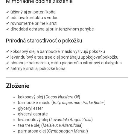
Mimoriadne odolné zloženie
✔ účinný aj pri potení koňa
✔ odoláva kontaktu s vodou
✔ rovnomerne priľne k srsti
✔ dlhodobá ochrana aj pri intenzívnom pohybe
Prírodná starostlivosť o pokožku
✔ kokosový olej a bambucké maslo vyživujú pokožku
✔ levanduľový a tea tree olej pomáhajú upokojovať pokožku
✔ obsahuje palmarosu, mätu piepornú a citrónový eukalyptus
✔ šetrný k srsti aj pokožke koňa
Zloženie
kokosový olej (
Cocos Nucifera Oil
)
bambucké maslo (
Butyrospermum Parkii Butter
)
glyceryl ester
glyceryl caprate
levanduľový olej (
Lavandula Angustifolia
)
tea tree olej (
Melaleuca Alternifolia
)
palmarosa olej (
Cymbopogon Martini
)