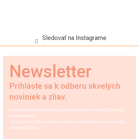
Sledovať na Instagrame
Newsletter
Prihláste sa k odberu skvelých
noviniek a zliav.
Rešpektujeme Vaše súkromie a nikdy nebudeme zdieľať Váš email s
tretími stranami.
*S odoslaním Vášho e-mailu súhlasíte s podmienkami o spracovaní
osobných údajov.