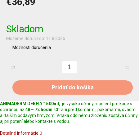
€36,89
Jednotková
cena:
Skladom
Môžeme doručiť do:
11.8.2026
Možnosti doručenia
Pridať do košíka
ANIMADERM DERFLY™ 500ml,
je vysoko účinný repelent pre kone s
ochranou až
48 – 72 hodín
. Chráni pred komármi, pakomármi, ovadmi
a ďalším bodavým hmyzom. Vďaka odolnému zloženiu zostáva účinný
aj pri potení alebo kontakte s vodou.
Detailné informácie