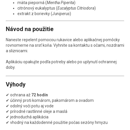
mäta pieporná (
Mentha Piperita
)
citrónový eukalyptus (
Eucalyptus Citriodora
)
extrakt z borievky (
Juniperus
)
Návod na použitie
Naneste repelent pomocou rukavice alebo aplikačnej pomôcky
rovnomerne na srsť koňa. Vyhnite sa kontaktu s očami, nozdrami
a sliznicami.
Aplikáciu opakujte podľa potreby alebo po uplynutí ochrannej
doby.
Výhody
✔ ochrana až
72 hodín
✔ účinný proti komárom, pakomárom a ovadom
✔ odolný voči potu aj vode
✔ prírodné rastlinné oleje a maslá
✔ jednoduchá aplikácia
✔ vhodný na každodenné použitie počas sezóny hmyzu