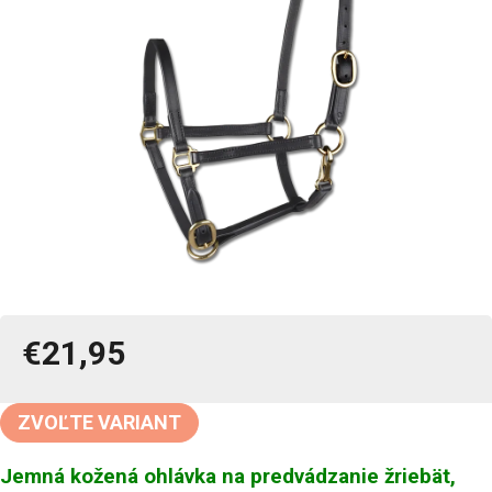
€21,95
Jednotková
cena:
ZVOĽTE VARIANT
Jemná kožená ohlávka na predvádzanie žriebät,