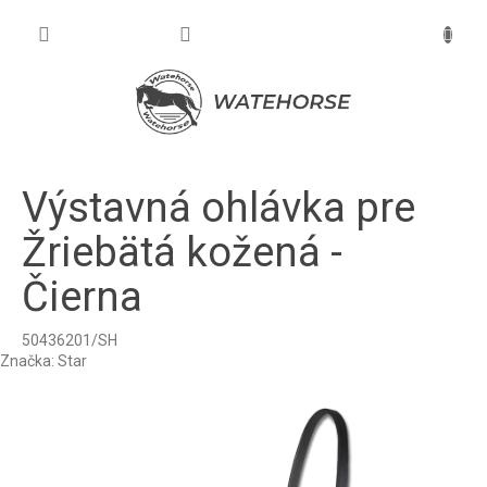
Prejsť
na
NÁKU
obsah
KOŠÍK
Výstavná ohlávka pre
Žriebätá kožená -
Čierna
50436201/SH
Značka:
Star