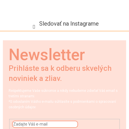
Sledovať na Instagrame
Newsletter
Prihláste sa k odberu skvelých
noviniek a zliav.
Rešpektujeme Vaše súkromie a nikdy nebudeme zdieľať Váš email s
tretími stranami.
*S odoslaním Vášho e-mailu súhlasíte s podmienkami o spracovaní
osobných údajov.