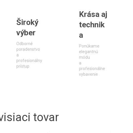
Krása aj
Široký
technik
výber
a
Odborné
Ponúkame
poradenstvo
elegantnú
a
módu
profesionálny
a
prístup
profesionálne
vybavenie
isiaci tovar