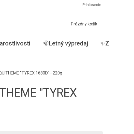
PODMIENKY OCHRANY OSOBNÝCH ÚDAJOV
Prihlásenie
MOJA OBJEDNÁVKA
NÁKUPNÝ
Prázdny košík
KOŠÍK
arostlivosti
🌞Letný výpredaj
✨ZĽAVY✨
QUITHEME "TYREX 1680D" - 220g
ITHEME "TYREX