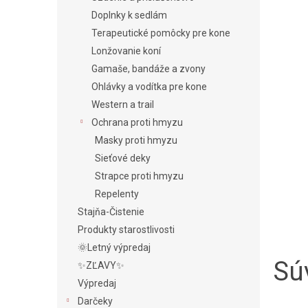
Doplnky k sedlám
Terapeutické pomôcky pre kone
Lonžovanie koní
Gamaše, bandáže a zvony
Ohlávky a vodítka pre kone
Western a trail
Ochrana proti hmyzu
Masky proti hmyzu
Sieťové deky
Strapce proti hmyzu
Repelenty
Stajňa-Čistenie
Produkty starostlivosti
🌞Letný výpredaj
Súv
✨ZĽAVY✨
Výpredaj
Darčeky