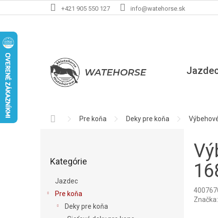
Prejsť
+421 905 550 127
info@watehorse.sk
na
obsah
Jazde
Domov
Pre koňa
Deky pre koňa
Výbehové
B
o
Vý
Preskočiť
č
Kategórie
kategórie
n
16
ý
Jazdec
p
400767
Pre koňa
a
Značka
Deky pre koňa
n