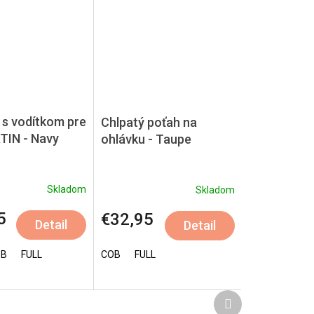
 s vodítkom pre
Chlpatý poťah na
TIN - Navy
ohlávku - Taupe
Skladom
Skladom
5
€32,95
Detail
Detail
OB
55 cm
FULL
COB
FULL
Ďalší
produkt