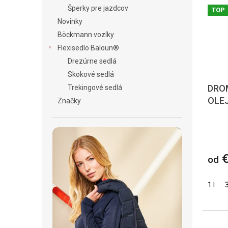
Šperky pre jazdcov
TOP
Novinky
Böckmann vozíky
Flexisedlo Baloun®
Drezúrne sedlá
Skokové sedlá
DRO
Trekingové sedlá
OLE
Značky
€
od
1 l
3