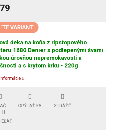
79
tková
ĽTE VARIANT
vá deka na koňa z ripstopového
teru 1680 Denier s podlepenými švami
okou úrovňou nepremokavosti a
šnosti a s krytom krku - 220g
 informácie
LAČ
OPÝTAŤ SA
STRÁŽIŤ
IEĽAŤ