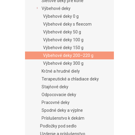
e
Sieťové deky pre kone
l
Výbehové deky
Výbehové deky 0 g
Výbehové deky s fleecom
Výbehové deky 50 g
Výbehové deky 100 g
Výbehové deky 150 g
Výbehové deky 200–220 g
Výbehové deky 300 g
Krčné a hrudné diely
Terapeutické a chladiace deky
Stajňové deky
Odpocovacie deky
Pracovné deky
Spodné deky a výplne
Príslušenstvo k dekám
Podložky pod sedlo
Uzdenie a príslušenstvo