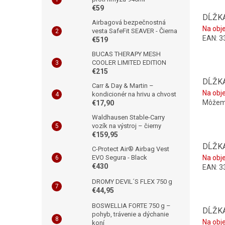
€59
DĹŽKA
Airbagová bezpečnostná
Na obj
vesta SafeFit SEAVER - Čierna
EAN:
3
€519
BUCAS THERAPY MESH
COOLER LIMITED EDITION
€215
DĹŽKA
Carr & Day & Martin –
Na obj
kondicionér na hrivu a chvost
Môžeme
€17,90
Waldhausen Stable-Carry
vozík na výstroj – čierny
€159,95
DĹŽKA
C-Protect Air® Airbag Vest
EVO Segura - Black
Na obj
€430
EAN:
3
DROMY DEVIL´S FLEX 750 g
€44,95
BOSWELLIA FORTE 750 g –
DĹŽKA
pohyb, trávenie a dýchanie
Na obj
koní