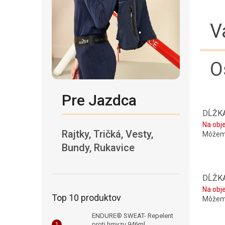
V
O
Pre Jazdca
DĹŽKA
Na obj
Rajtky, Tričká, Vesty,
Môžeme
Bundy, Rukavice
DĹŽKA
Na obj
Top 10 produktov
Môžeme
ENDURE® SWEAT- Repelent
proti hmyzu 946ml