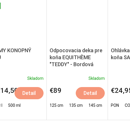
MY KONOPNÝ
Odpocovacia deka pre
Ohlávka
J
koňa EQUITHÈME
koňa SA
"TEDDY" - Bordová
Skladom
Skladom
14,50
€89
€24,9
Detail
Detail
 l
500 ml
125 cm
135 cm
145 cm
150 cm
PON
C
1