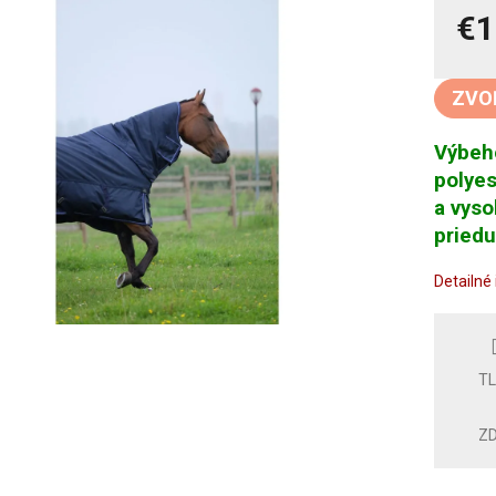
€1
Jedno
cena:
ZVO
Výbeho
polyes
a vys
priedu
Detailné
T
ZD