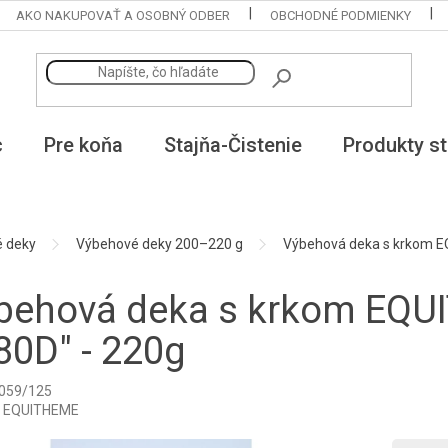
AKO NAKUPOVAŤ A OSOBNÝ ODBER
OBCHODNÉ PODMIENKY
c
Pre koňa
Stajňa-Čistenie
Produkty st
 deky
Výbehové deky 200–220 g
Výbehová deka s krkom E
behová deka s krkom EQU
80D" - 220g
059/125
:
EQUITHEME