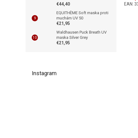
€44,40
EAN:
3
EQUITHÈME Soft maska proti
muchám UV 50
€21,95
Waldhausen Puck Breath UV
maska Silver Grey
€21,95
Z
á
Instagram
p
ä
t
i