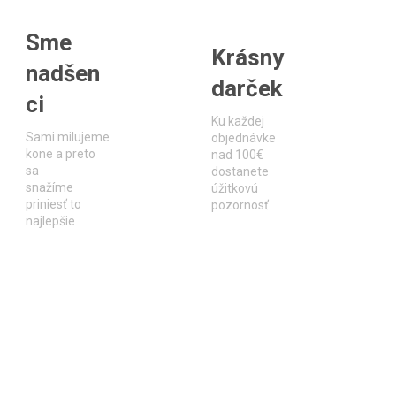
Sme
Krásny
nadšen
darček
ci
Ku každej
Sami milujeme
objednávke
kone a preto
nad 100€
sa
dostanete
snažíme
úžitkovú
priniesť to
pozornosť
najlepšie