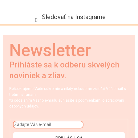
Sledovať na Instagrame
Newsletter
Prihláste sa k odberu skvelých
noviniek a zliav.
Rešpektujeme Vaše súkromie a nikdy nebudeme zdieľať Váš email s
tretími stranami.
*S odoslaním Vášho e-mailu súhlasíte s podmienkami o spracovaní
osobných údajov.