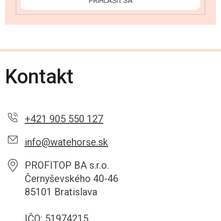
PRIHLÁSIŤ SA
Kontakt
+421 905 550 127
info@watehorse.sk
PROFITOP BA s.r.o.
Černyševského 40-46
85101 Bratislava
IČO: 51974215