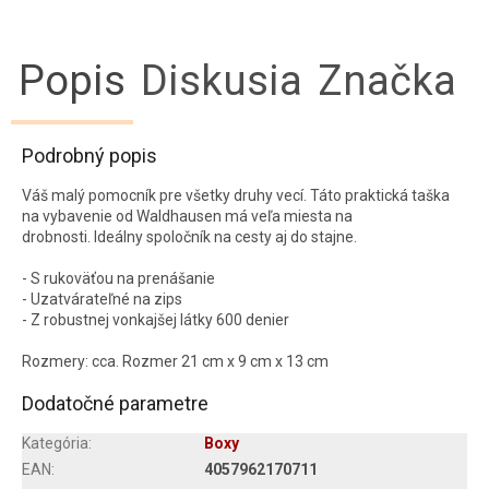
Popis
Diskusia
Značka
Podrobný popis
Váš malý pomocník pre všetky druhy vecí.
Táto praktická taška
na vybavenie od Waldhausen má veľa miesta na
drobnosti.
Ideálny spoločník na cesty aj do stajne.
- S rukoväťou na prenášanie
- Uzatvárateľné na zips
- Z robustnej vonkajšej látky 600 denier
Rozmery: cca.
Rozmer 21 cm x 9 cm x 13 cm
Dodatočné parametre
Kategória
:
Boxy
EAN
:
4057962170711