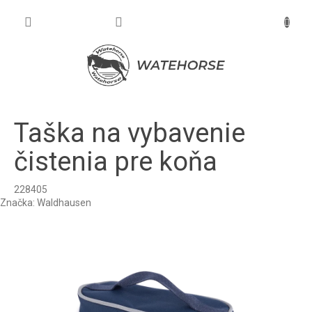
Prejsť
na
NÁKU
obsah
KOŠÍK
Taška na vybavenie
čistenia pre koňa
228405
Značka:
Waldhausen