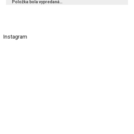
Položka bola vypredaná…
Z
á
Instagram
p
ä
t
i
e