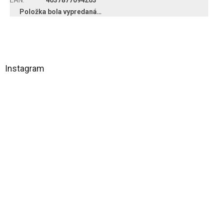
Položka bola vypredaná…
Z
á
Instagram
p
ä
t
i
e