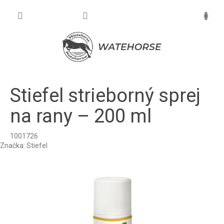
Prejsť
na
NÁKU
obsah
KOŠÍK
Stiefel strieborný sprej
na rany – 200 ml
1001726
Značka:
Stiefel