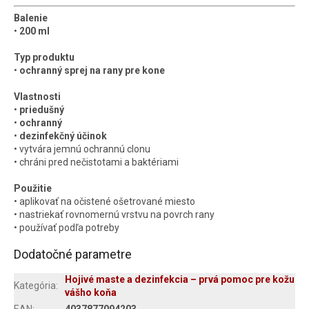
Balenie
•
200 ml
Typ produktu
•
ochranný sprej na rany pre kone
Vlastnosti
•
priedušný
•
ochranný
•
dezinfekčný účinok
• vytvára jemnú ochrannú clonu
• chráni pred nečistotami a baktériami
Použitie
• aplikovať na očistené ošetrované miesto
• nastriekať rovnomernú vrstvu na povrch rany
• používať podľa potreby
Dodatočné parametre
Hojivé maste a dezinfekcia – prvá pomoc pre kožu
Kategória
:
vášho koňa
EAN
:
4037877094203