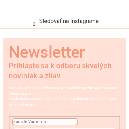
Sledovať na Instagrame
Newsletter
Prihláste sa k odberu skvelých
noviniek a zliav.
Rešpektujeme Vaše súkromie a nikdy nebudeme zdieľať Váš email s
tretími stranami.
*S odoslaním Vášho e-mailu súhlasíte s podmienkami o spracovaní
osobných údajov.