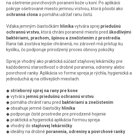
na ošetrenie povrchových poranení kože u koní. Po aplikácii
pokryje ošetrované miesto jemnou vrstvou, ktorá pôsobí ako
ochranná clona
a pomáha udržať ranu čistú.
Vďaka jemným čiastočkám
hliníka
vytvára sprej
priedušnú
ochrannú vrstvu
, ktorá chráni poranené miesto pred
škodlivými
baktériami, prachom, špinou a znečistením z prostredia
.
Rana tak zostáva lepšie chránená, no zároveň má prístup ku
kyslíku, čo podporuje prirodzený proces obnovy pokožky.
Sprej je vhodný ako praktická súčasť stajňovej lekárničky pre
každodennú starostlivosť o drobné poranenia, odreniny alebo
povrchové ranky. Aplikácia vo forme spreja je rýchla, hygienická a
jednoduchá aj na citlivejších miestach.
◆
strieborný sprej na rany pre kone
◆ vytvára
jemnú priedušnú ochrannú vrstvu
◆ pomáha chrániť ranu pred
baktériami a znečistením
◆ obsahuje jemné čiastočky
hliníka
◆ podporuje čisté prostredie pre prirodzené hojenie
◆ praktická a hygienická aplikácia formou spreja
◆ vhodný do
stajňovej lekárničky
◆ ideálny na drobné
poranenia, odreniny a povrchové ranky