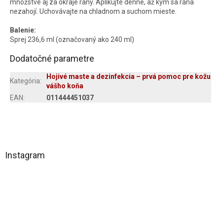
množstve aj za okraje rany. Aplikujte denne, až kým sa rana
nezahojí. Uchovávajte na chladnom a suchom mieste.
Balenie:
Sprej 236,6 ml (označovaný ako 240 ml)
Dodatočné parametre
Hojivé maste a dezinfekcia – prvá pomoc pre kožu
Kategória
:
vášho koňa
EAN
:
011444451037
Z
á
Instagram
p
ä
t