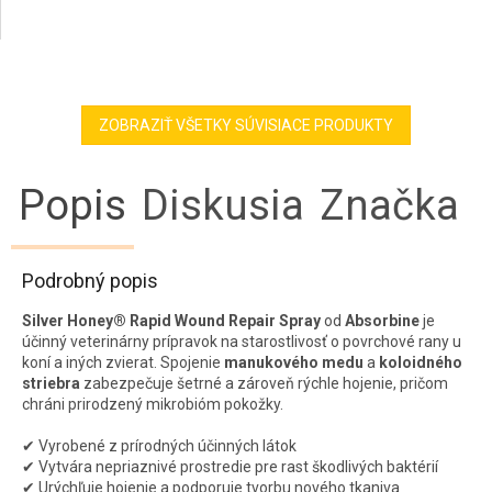
ZOBRAZIŤ VŠETKY SÚVISIACE PRODUKTY
Popis
Diskusia
Značka
Podrobný popis
Silver Honey® Rapid Wound Repair Spray
od
Absorbine
je
účinný veterinárny prípravok na starostlivosť o povrchové rany u
koní a iných zvierat. Spojenie
manukového medu
a
koloidného
striebra
zabezpečuje šetrné a zároveň rýchle hojenie, pričom
chráni prirodzený mikrobióm pokožky.
✔ Vyrobené z prírodných účinných látok
✔ Vytvára nepriaznivé prostredie pre rast škodlivých baktérií
✔ Urýchľuje hojenie a podporuje tvorbu nového tkaniva