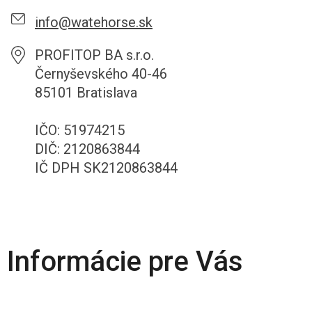
info@watehorse.sk
PROFITOP BA s.r.o.
Černyševského 40-46
85101 Bratislava
IČO: 51974215
DIČ: 2120863844
IČ DPH SK2120863844
Informácie pre Vás