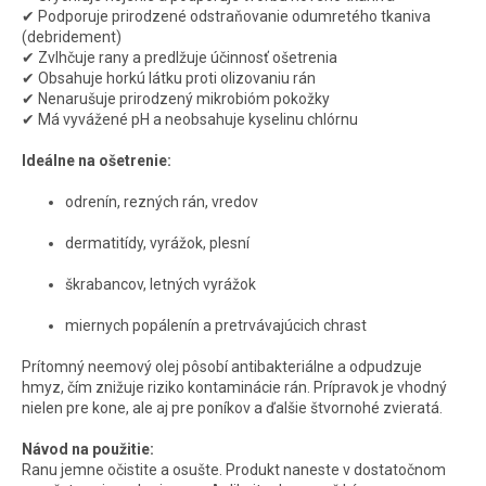
✔ Podporuje prirodzené odstraňovanie odumretého tkaniva
(debridement)
✔ Zvlhčuje rany a predlžuje účinnosť ošetrenia
✔ Obsahuje horkú látku proti olizovaniu rán
✔ Nenarušuje prirodzený mikrobióm pokožky
✔ Má vyvážené pH a neobsahuje kyselinu chlórnu
Ideálne na ošetrenie:
odrenín, rezných rán, vredov
dermatitídy, vyrážok, plesní
škrabancov, letných vyrážok
miernych popálenín a pretrvávajúcich chrast
Prítomný neemový olej pôsobí antibakteriálne a odpudzuje
hmyz, čím znižuje riziko kontaminácie rán. Prípravok je vhodný
nielen pre kone, ale aj pre poníkov a ďalšie štvornohé zvieratá.
Návod na použitie:
Ranu jemne očistite a osušte. Produkt naneste v dostatočnom