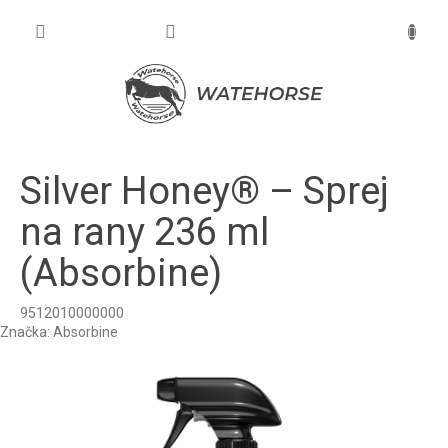
Prejsť
na
NÁKU
obsah
KOŠÍK
Silver Honey® – Sprej
na rany 236 ml
(Absorbine)
9512010000000
Značka:
Absorbine