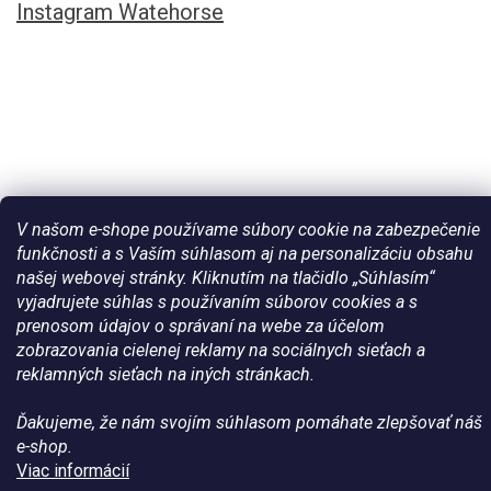
Instagram Watehorse
V našom e-shope používame súbory cookie na zabezpečenie
funkčnosti a s Vaším súhlasom aj na personalizáciu obsahu
našej webovej stránky. Kliknutím na tlačidlo „Súhlasím“
Vytvoril Shoptet
vyjadrujete súhlas s používaním súborov cookies a s
prenosom údajov o správaní na webe za účelom
Copyright 2026
Všetko pre vaše kone - WateHorse.sk
. Všetky
zobrazovania cielenej reklamy na sociálnych sieťach a
práva vyhradené.
reklamných sieťach na iných stránkach.
Ďakujeme, že nám svojím súhlasom pomáhate zlepšovať náš
e-shop.
Viac informácií