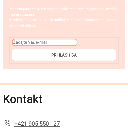
Rešpektujeme Vaše súkromie a nikdy nebudeme zdieľať Váš email s
tretími stranami.
*S odoslaním Vášho e-mailu súhlasíte s podmienkami o spracovaní
osobných údajov.
PRIHLÁSIŤ SA
Kontakt
+421 905 550 127