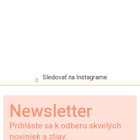
i
e
Sledovať na Instagrame
Newsletter
Prihláste sa k odberu skvelých
noviniek a zliav.