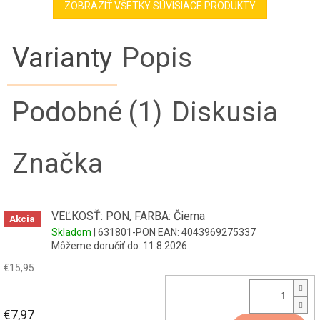
ZOBRAZIŤ VŠETKY SÚVISIACE PRODUKTY
Varianty
Popis
Podobné (1)
Diskusia
Značka
VEĽKOSŤ: PON, FARBA: Čierna
Akcia
Skladom
| 631801-PON
EAN:
4043969275337
Môžeme doručiť do:
11.8.2026
€15,95
€7,97