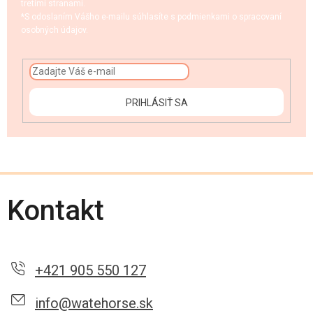
tretími stranami.
*S odoslaním Vášho e-mailu súhlasíte s podmienkami o spracovaní
osobných údajov.
PRIHLÁSIŤ SA
Kontakt
+421 905 550 127
info@watehorse.sk