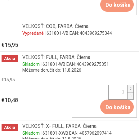
Do košíka
VEĽKOSŤ: COB, FARBA: Čierna
Vypredané
| 631801-VB
EAN:
4043969275344
€15,95
VEĽKOSŤ: FULL, FARBA: Čierna
Akcia
Skladom
| 631801-WB
EAN:
4043969275351
Môžeme doručiť do:
11.8.2026
€15,95
€10,48
Do košíka
VEĽKOSŤ: X- FULL, FARBA: Čierna
Akcia
Skladom
| 631801-XWB
EAN:
4057962097414