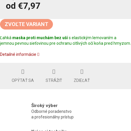
od
€7,97
Jednotková
cena:
ZVOĽTE VARIANT
Ľahká
maska proti muchám bez uší
s elastickým lemovaním a
jemnou pevnou sieťovinou pre ochranu citlivých očí koňa pred hmyzom.
Detailné informácie
OPÝTAŤ SA
STRÁŽIŤ
ZDIEĽAŤ
Široký výber
Odborné poradenstvo
a profesionálny prístup