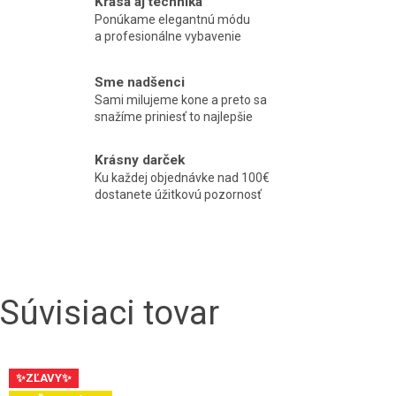
Krása aj technika
Ponúkame elegantnú módu
a profesionálne vybavenie
Sme nadšenci
Sami milujeme kone a preto sa
snažíme priniesť to najlepšie
Krásny darček
Ku každej objednávke nad 100€
dostanete úžitkovú pozornosť
Súvisiaci tovar
✨ZĽAVY✨