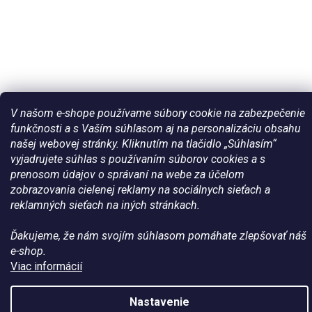
V našom e-shope používame súbory cookie na zabezpečenie
funkčnosti a s Vaším súhlasom aj na personalizáciu obsahu
našej webovej stránky. Kliknutím na tlačidlo „Súhlasím“
Vytvoril Shoptet
vyjadrujete súhlas s používaním súborov cookies a s
prenosom údajov o správaní na webe za účelom
Copyright 2026
Všetko pre vaše kone - WateHorse.sk
. Všetky
zobrazovania cielenej reklamy na sociálnych sieťach a
práva vyhradené.
reklamných sieťach na iných stránkach.
Ďakujeme, že nám svojím súhlasom pomáhate zlepšovať náš
e-shop.
Viac informácií
Nastavenie