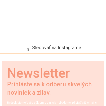
e
Sledovať na Instagrame
Newsletter
Prihláste sa k odberu skvelých
noviniek a zliav.
Rešpektujeme Vaše súkromie a nikdy nebudeme zdieľať Váš email s