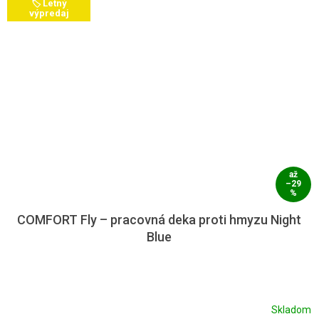
🏷️ Letný
výpredaj
až
–29
%
COMFORT Fly – pracovná deka proti hmyzu Night
Blue
Skladom