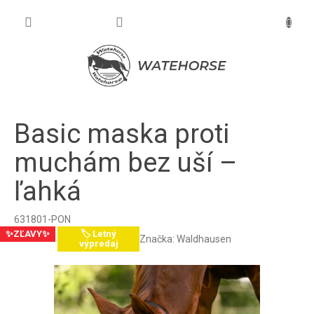
Prejsť
na
NÁKU
obsah
KOŠÍK
Basic maska proti
muchám bez uší –
ľahká
631801-PON
✨ZĽAVY✨
🏷️ Letný
Značka:
Waldhausen
výpredaj