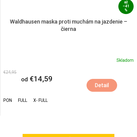
až
–41
%
Waldhausen maska proti muchám na jazdenie –
čierna
Skladom
€24,95
€14,59
od
Detail
PON
FULL
X- FULL