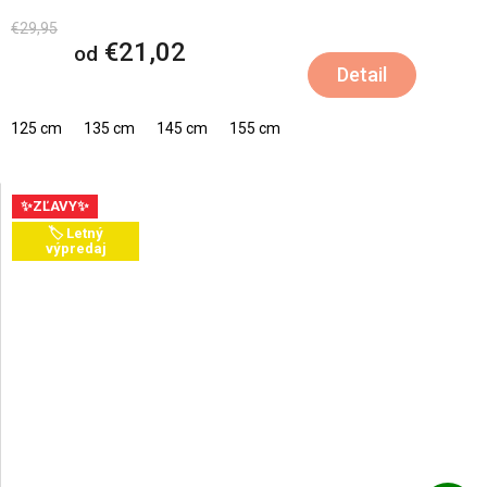
€29,95
€21,02
od
Detail
125 cm
135 cm
145 cm
155 cm
✨ZĽAVY✨
🏷️ Letný
výpredaj