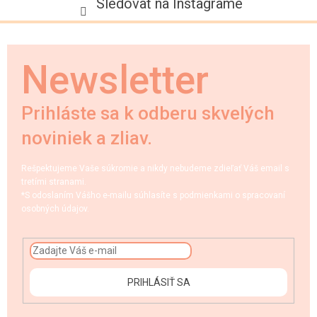
Sledovať na Instagrame
Newsletter
Prihláste sa k odberu skvelých
noviniek a zliav.
Rešpektujeme Vaše súkromie a nikdy nebudeme zdieľať Váš email s
tretími stranami.
*S odoslaním Vášho e-mailu súhlasíte s podmienkami o spracovaní
osobných údajov.
PRIHLÁSIŤ SA