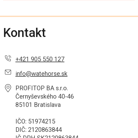
Kontakt
+421 905 550 127
info@watehorse.sk
PROFITOP BA s.r.o.
Černyševského 40-46
85101 Bratislava
IČO: 51974215
DIČ: 2120863844
IČ DPH SK2120863844