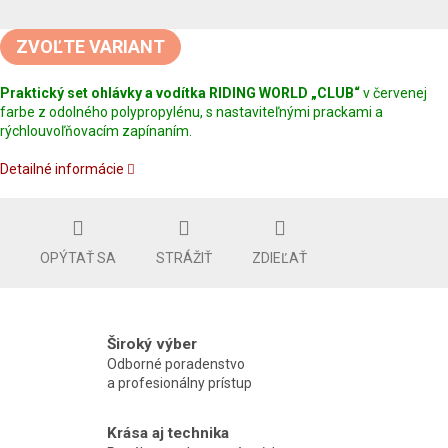
Jednotková
cena:
ZVOĽTE VARIANT
Praktický set ohlávky a vodítka RIDING WORLD „CLUB“
v červenej
farbe z odolného polypropylénu, s nastaviteľnými prackami a
rýchlouvoľňovacím zapínaním.
Detailné informácie
OPÝTAŤ SA
STRÁŽIŤ
ZDIEĽAŤ
Široký výber
Odborné poradenstvo
a profesionálny prístup
Krása aj technika