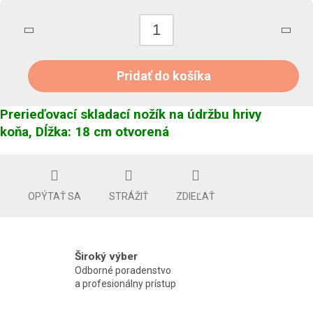
Pridať do košíka
Prerieďovací skladací nožík na údržbu hrivy
koňa, Dĺžka: 18 cm otvorená
OPÝTAŤ SA
STRÁŽIŤ
ZDIEĽAŤ
Široký výber
Odborné poradenstvo
a profesionálny prístup