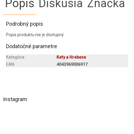
Popis
Diskusia
Značka
Podrobný popis
Popis produktu nie je dostupný
Dodatočné parametre
Kategória
:
Kefy a Hrebene
EAN
:
4043969006917
Z
á
Instagram
p
ä