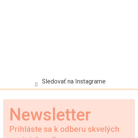
t
i
e
Sledovať na Instagrame
Newsletter
Prihláste sa k odberu skvelých