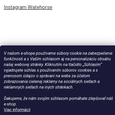
Instagram Watehorse
V našom e-shope používame súbory cookie na zabezpečenie
funkčnosti a s Vaším súhlasom aj na personalizáciu obsahu
našej webovej stránky. Kliknutím na tlačidlo „Súhlasím“
Vytvoril Shoptet
vyjadrujete súhlas s používaním súborov cookies a s
prenosom údajov o správaní na webe za účelom
zobrazovania cielenej reklamy na sociálnych sieťach a
Copyright 2026
Všetko pre vaše kone - WateHorse.sk
. Všetky
reklamných sieťach na iných stránkach.
práva vyhradené.
Ďakujeme, že nám svojím súhlasom pomáhate zlepšovať náš
e-shop.
Viac informácií