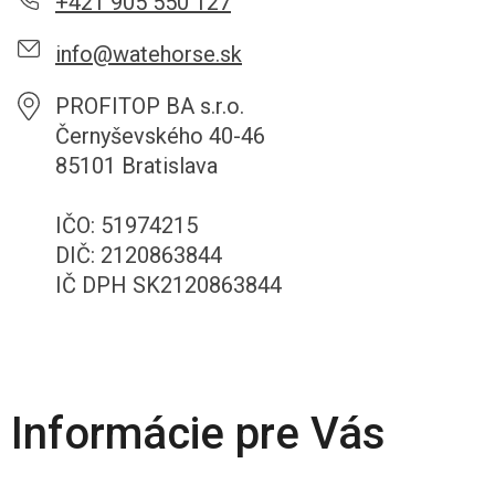
+421 905 550 127
info@watehorse.sk
PROFITOP BA s.r.o.
Černyševského 40-46
85101 Bratislava
IČO: 51974215
DIČ: 2120863844
IČ DPH SK2120863844
Informácie pre Vás