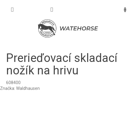
Prejsť
na
NÁKU
obsah
KOŠÍK
Prerieďovací skladací
nožík na hrivu
608400
Značka:
Waldhausen