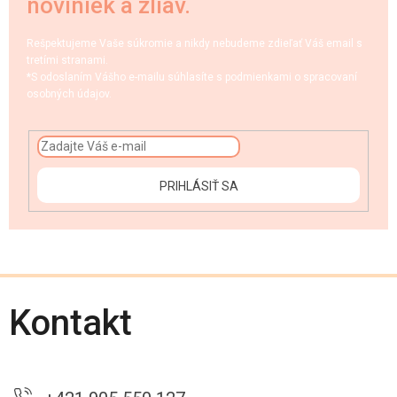
noviniek a zliav.
Rešpektujeme Vaše súkromie a nikdy nebudeme zdieľať Váš email s
tretími stranami.
*S odoslaním Vášho e-mailu súhlasíte s podmienkami o spracovaní
osobných údajov.
PRIHLÁSIŤ SA
Kontakt