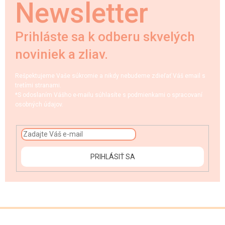
Newsletter
Prihláste sa k odberu skvelých
noviniek a zliav.
Rešpektujeme Vaše súkromie a nikdy nebudeme zdieľať Váš email s
tretími stranami.
*S odoslaním Vášho e-mailu súhlasíte s podmienkami o spracovaní
osobných údajov.
PRIHLÁSIŤ SA