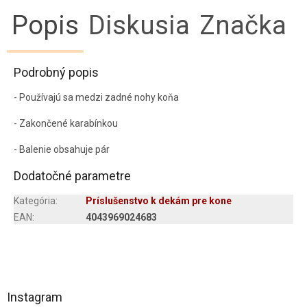
Popis
Diskusia
Značka
Podrobný popis
- Používajú sa medzi zadné nohy koňa
- Zakončené karabínkou
- Balenie obsahuje pár
Dodatočné parametre
Kategória
:
Príslušenstvo k dekám pre kone
EAN
:
4043969024683
Z
á
Instagram