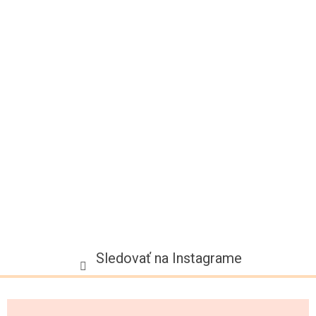
p
ä
t
i
e
Sledovať na Instagrame