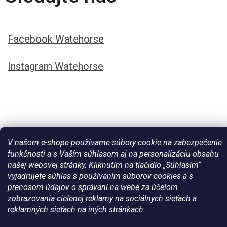
Facebook Watehorse
Instagram Watehorse
V našom e-shope používame súbory cookie na zabezpečenie
funkčnosti a s Vaším súhlasom aj na personalizáciu obsahu
našej webovej stránky. Kliknutím na tlačidlo „Súhlasím“
vyjadrujete súhlas s používaním súborov cookies a s
prenosom údajov o správaní na webe za účelom
Vytvoril Shoptet
zobrazovania cielenej reklamy na sociálnych sieťach a
reklamných sieťach na iných stránkach.
Copyright 2026
Všetko pre vaše kone - WateHorse.sk
. Všetky