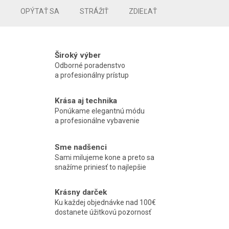
OPÝTAŤ SA
STRÁŽIŤ
ZDIEĽAŤ
Široký výber
Odborné poradenstvo
a profesionálny prístup
Krása aj technika
Ponúkame elegantnú módu
a profesionálne vybavenie
Sme nadšenci
Sami milujeme kone a preto sa
snažíme priniesť to najlepšie
Krásny darček
Ku každej objednávke nad 100€
dostanete úžitkovú pozornosť