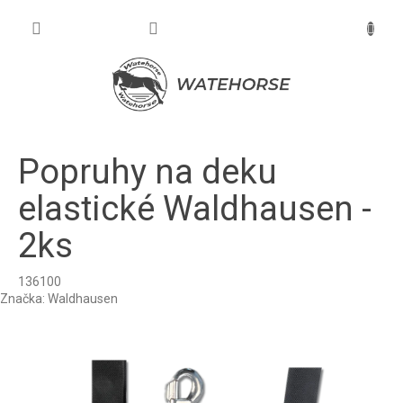
Prejsť
na
NÁKU
obsah
KOŠÍK
Popruhy na deku
elastické Waldhausen -
2ks
136100
Značka:
Waldhausen