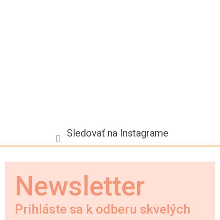
t
i
e
Sledovať na Instagrame
Newsletter
Prihláste sa k odberu skvelých