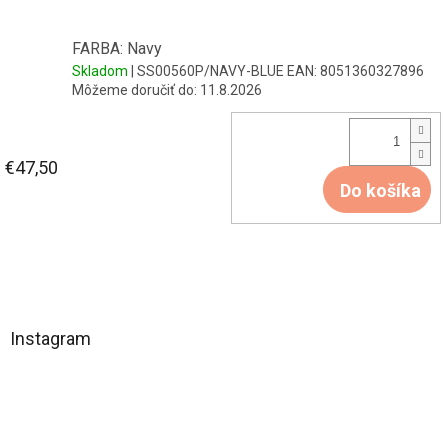
FARBA: Navy
Skladom
| SS00560P/NAVY-BLUE
EAN:
8051360327896
Môžeme doručiť do:
11.8.2026
€47,50
Do košíka
Z
á
Instagram
p
ä