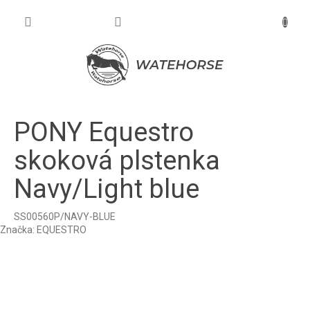
Prejsť
na
NÁKU
obsah
KOŠÍK
PONY Equestro
skoková plstenka
Navy/Light blue
SS00560P/NAVY-BLUE
Značka:
EQUESTRO