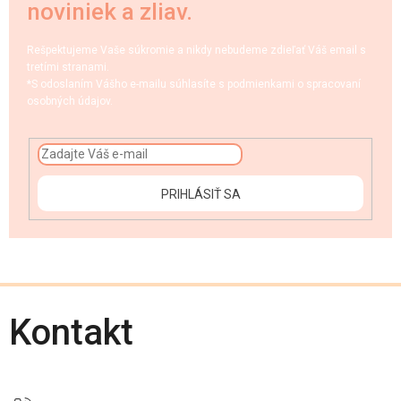
noviniek a zliav.
Rešpektujeme Vaše súkromie a nikdy nebudeme zdieľať Váš email s
tretími stranami.
*S odoslaním Vášho e-mailu súhlasíte s podmienkami o spracovaní
osobných údajov.
PRIHLÁSIŤ SA
Kontakt