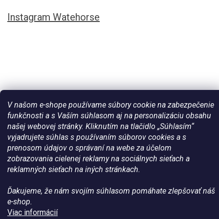
Instagram Watehorse
V našom e-shope používame súbory cookie na zabezpečenie
funkčnosti a s Vaším súhlasom aj na personalizáciu obsahu
našej webovej stránky. Kliknutím na tlačidlo „Súhlasím“
Vytvoril Shoptet
vyjadrujete súhlas s používaním súborov cookies a s
prenosom údajov o správaní na webe za účelom
zobrazovania cielenej reklamy na sociálnych sieťach a
Copyright 2026
Všetko pre vaše kone - WateHorse.sk
. Všetky
reklamných sieťach na iných stránkach.
práva vyhradené.
Ďakujeme, že nám svojím súhlasom pomáhate zlepšovať náš
e-shop.
Viac informácií