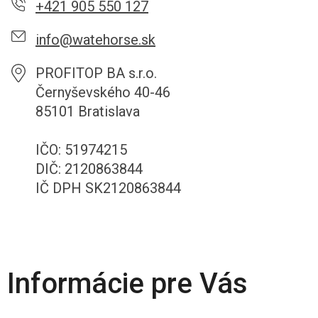
+421 905 550 127
info@watehorse.sk
PROFITOP BA s.r.o.
Černyševského 40-46
85101 Bratislava
IČO: 51974215
DIČ: 2120863844
IČ DPH SK2120863844
Informácie pre Vás