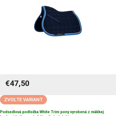
€47,50
Jednotková
cena:
ZVOĽTE VARIANT
Podsedlová podložka White Trim pony vyrobená z mäkkej