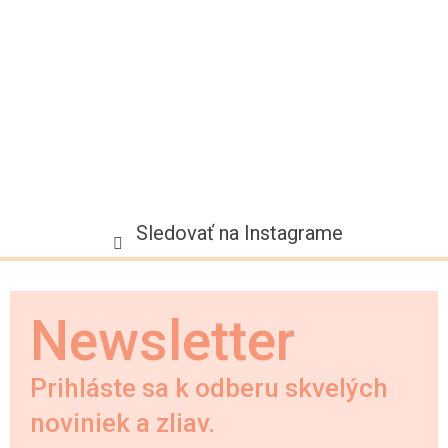
i
e
Sledovať na Instagrame
Newsletter
Prihláste sa k odberu skvelých
noviniek a zliav.