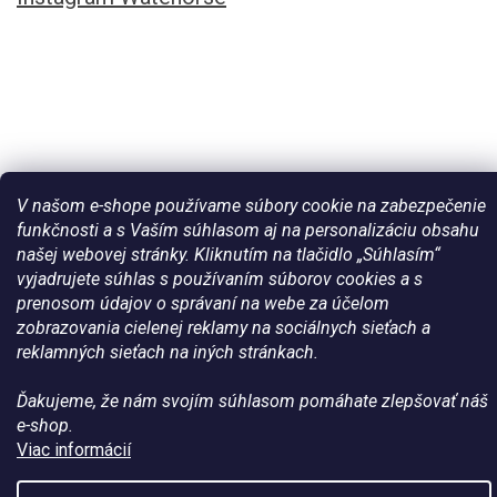
V našom e-shope používame súbory cookie na zabezpečenie
funkčnosti a s Vaším súhlasom aj na personalizáciu obsahu
našej webovej stránky. Kliknutím na tlačidlo „Súhlasím“
Vytvoril Shoptet
vyjadrujete súhlas s používaním súborov cookies a s
prenosom údajov o správaní na webe za účelom
zobrazovania cielenej reklamy na sociálnych sieťach a
Copyright 2026
Všetko pre vaše kone - WateHorse.sk
. Všetky
reklamných sieťach na iných stránkach.
práva vyhradené.
Ďakujeme, že nám svojím súhlasom pomáhate zlepšovať náš
e-shop.
Viac informácií