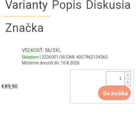
Varianty
Popis
Diskusia
Značka
VEĽKOSŤ: 56/3XL
Skladom
| 3236001/56
EAN:
4057962154360
Môžeme doručiť do:
10.8.2026
€89,90
Do košíka
Z