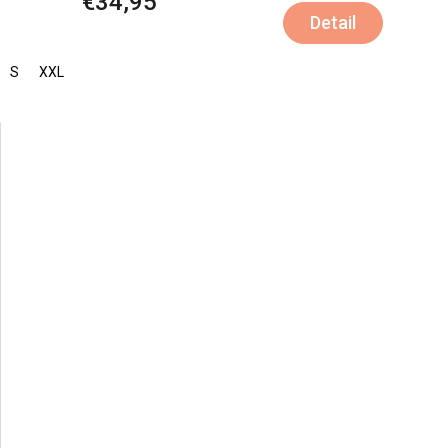
€34,95
Detail
S
XXL