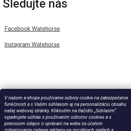
Sledujte nás
Facebook Watehorse
Instagram Watehorse
V našom e-shope používame súbory cookie na zabezpečenie
funkčnosti a s Vaším súhlasom aj na personalizáciu obsahu
našej webovej stránky. Kliknutím na tlačidlo „Súhlasím“
Vytvoril Shoptet
vyjadrujete súhlas s používaním súborov cookies a s
prenosom údajov o správaní na webe za účelom
zobrazovania cielenej reklamy na sociálnych sieťach a