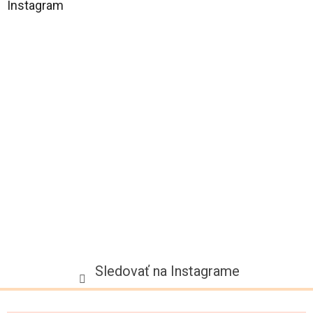
á
Instagram
p
ä
t
i
e
Sledovať na Instagrame