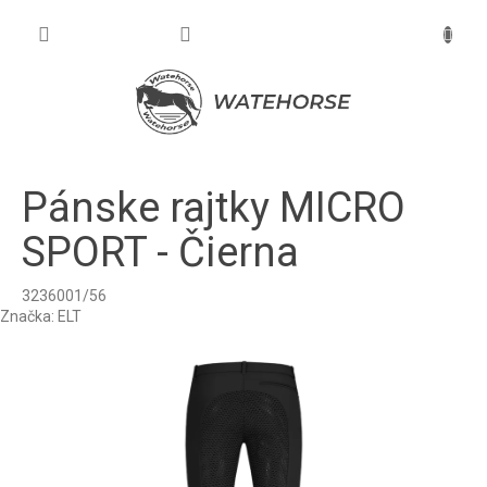
Prejsť
na
NÁKU
obsah
KOŠÍK
Pánske rajtky MICRO
SPORT - Čierna
3236001/56
Značka:
ELT