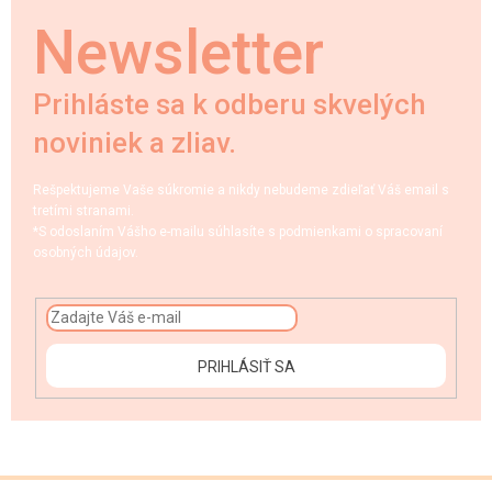
Newsletter
Prihláste sa k odberu skvelých
noviniek a zliav.
Rešpektujeme Vaše súkromie a nikdy nebudeme zdieľať Váš email s
tretími stranami.
*S odoslaním Vášho e-mailu súhlasíte s podmienkami o spracovaní
osobných údajov.
PRIHLÁSIŤ SA