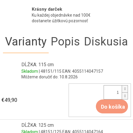
Krásny darček
Ku každej objednávke nad 100€
dostanete úžitkovú pozornosť
Varianty
Popis
Diskusia
DĹŽKA: 115 cm
Skladom
| 48151/115
EAN:
4055114047157
Môžeme doručiť do:
10.8.2026
€49,90
Do košíka
DĹŽKA: 125 cm
Skladom
| 48151/125
EAN:
4055114047164