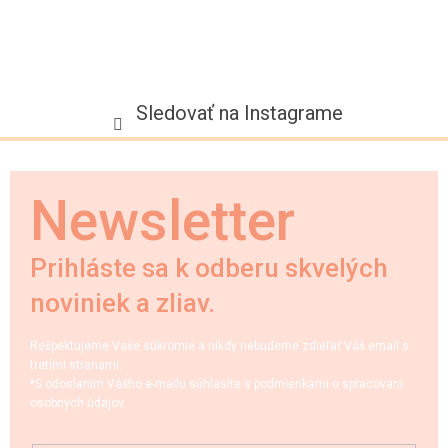
Sledovať na Instagrame
Newsletter
Prihláste sa k odberu skvelých
noviniek a zliav.
Rešpektujeme Vaše súkromie a nikdy nebudeme zdieľať Váš email s
tretími stranami.
*S odoslaním Vášho e-mailu súhlasíte s podmienkami o spracovaní
osobných údajov.