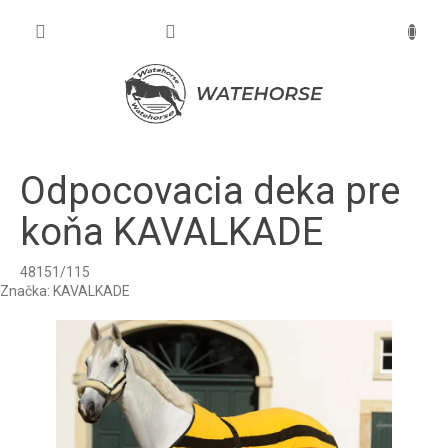
Prejsť
na
NÁKU
obsah
KOŠÍK
Odpocovacia deka pre
koňa KAVALKADE
48151/115
Značka:
KAVALKADE