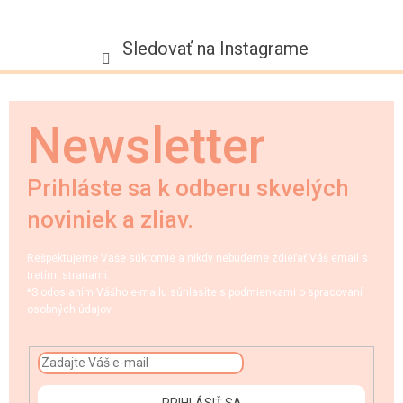
Sledovať na Instagrame
Newsletter
Prihláste sa k odberu skvelých
noviniek a zliav.
Rešpektujeme Vaše súkromie a nikdy nebudeme zdieľať Váš email s
tretími stranami.
*S odoslaním Vášho e-mailu súhlasíte s podmienkami o spracovaní
osobných údajov.