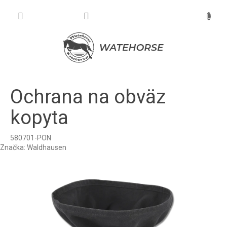
Prejsť
na
NÁKU
obsah
KOŠÍK
Ochrana na obväz
kopyta
580701-PON
Značka:
Waldhausen