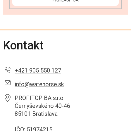
PRIHLÁSIŤ SA
Kontakt
+421 905 550 127
info@watehorse.sk
PROFITOP BA s.r.o.
Černyševského 40-46
85101 Bratislava
IČO: 51974215