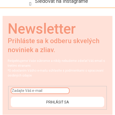
Sledovať na Instagrame
Newsletter
Prihláste sa k odberu skvelých
noviniek a zliav.
Rešpektujeme Vaše súkromie a nikdy nebudeme zdieľať Váš email s
tretími stranami.
*S odoslaním Vášho e-mailu súhlasíte s podmienkami o spracovaní
osobných údajov.
PRIHLÁSIŤ SA