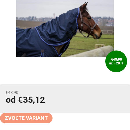
€43,90
až –20 %
€43,90
od
€35,12
Jednotková
cena:
ZVOĽTE VARIANT