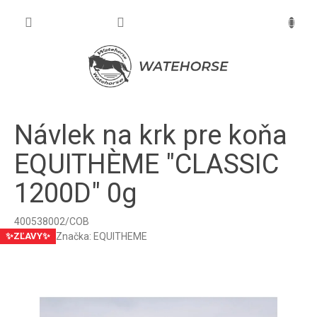
Prejsť
na
NÁKU
obsah
KOŠÍK
Návlek na krk pre koňa
EQUITHÈME "CLASSIC
1200D" 0g
400538002/COB
Značka:
EQUITHEME
✨ZĽAVY✨