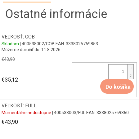
Ostatné informácie
VEĽKOSŤ: COB
Skladom
| 400538002/COB
EAN:
3338025769853
Môžeme doručiť do:
11.8.2026
€43,90
€35,12
Do košíka
VEĽKOSŤ: FULL
Momentálne nedostupné
| 400538003/FUL
EAN:
3338025769860
€43,90