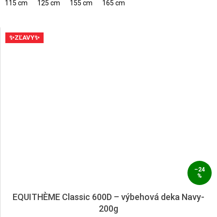
115 cm
125 cm
155 cm
165 cm
✨ZĽAVY✨
–24
%
EQUITHÈME Classic 600D – výbehová deka Navy-
200g