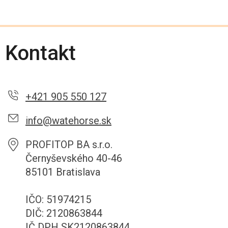
Kontakt
+421 905 550 127
info@watehorse.sk
PROFITOP BA s.r.o.
Černyševského 40-46
85101 Bratislava
IČO: 51974215
DIČ: 2120863844
IČ DPH SK2120863844