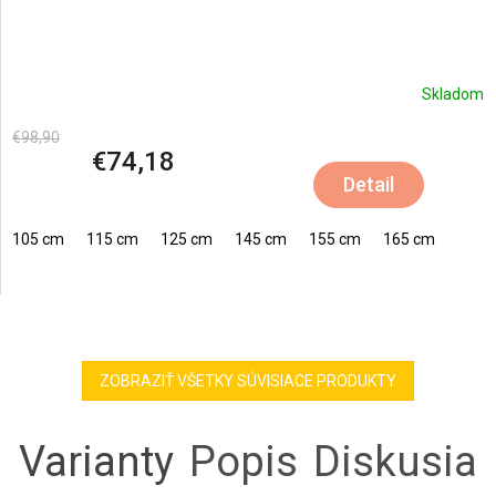
Skladom
€98,90
€74,18
Detail
105 cm
115 cm
125 cm
145 cm
155 cm
165 cm
ZOBRAZIŤ VŠETKY SÚVISIACE PRODUKTY
Varianty
Popis
Diskusia