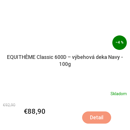
–4 %
EQUITHÈME Classic 600D – výbehová deka Navy -
100g
Skladom
€92,90
€88,90
Detail