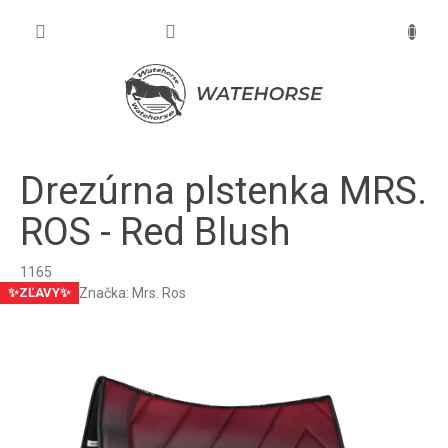
Prejsť
na
NÁKU
obsah
KOŠÍK
Drezúrna plstenka MRS.
ROS - Red Blush
1165
Značka:
Mrs. Ros
✨ZĽAVY✨