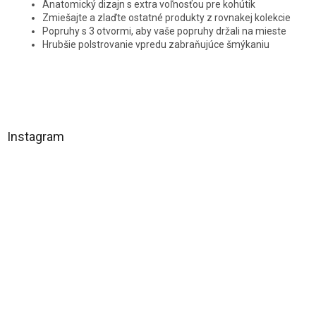
Anatomický dizajn s extra voľnosťou pre kohútik
Zmiešajte a zlaďte ostatné produkty z rovnakej kolekcie
Popruhy s 3 otvormi, aby vaše popruhy držali na mieste
Hrubšie polstrovanie vpredu zabraňujúce šmýkaniu
Z
á
Instagram
p
ä
t
i
e