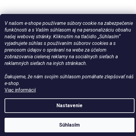
V našom e-shope používame súbory cookie na zabezpečenie
funkčnosti a s Vaším súhlasom aj na personalizáciu obsahu
našej webovej stránky. Kliknutím na tlačidlo „Súhlasím“
Vytvoril Shoptet
vyjadrujete súhlas s používaním súborov cookies a s
prenosom údajov o správaní na webe za účelom
zobrazovania cielenej reklamy na sociálnych sieťach a
Copyright 2026
Všetko pre vaše kone - WateHorse.sk
. Všetky
reklamných sieťach na iných stránkach.
práva vyhradené.
Ďakujeme, že nám svojím súhlasom pomáhate zlepšovať náš
e-shop.
Viac informácií
Nastavenie
Zľava na prvý
ÁNO
Nie
Súhlasím
nákup?