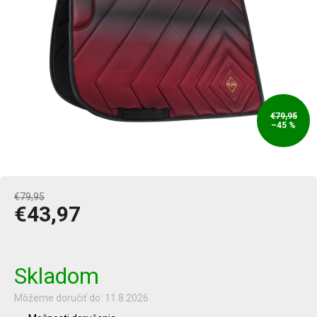
€79,95
–45 %
€79,95
€43,97
Jednotková
cena:
Skladom
Môžeme doručiť do:
11.8.2026