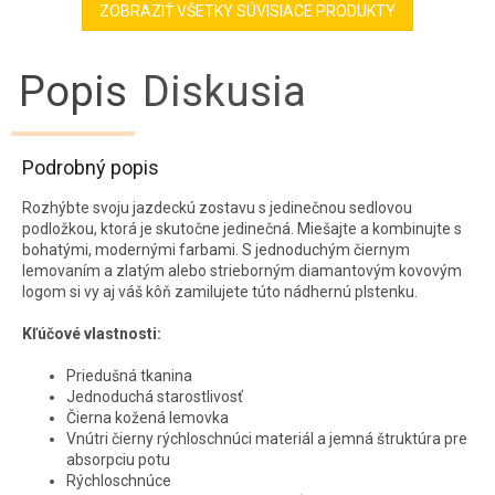
ZOBRAZIŤ VŠETKY SÚVISIACE PRODUKTY
Popis
Diskusia
Podrobný popis
Rozhýbte svoju jazdeckú zostavu s jedinečnou sedlovou
podložkou, ktorá je skutočne jedinečná.
Miešajte a kombinujte s
bohatými, modernými farbami.
S jednoduchým čiernym
lemovaním a zlatým alebo strieborným diamantovým kovovým
logom si vy aj váš kôň zamilujete túto nádhernú plstenku.
Kľúčové vlastnosti:
Priedušná tkanina
Jednoduchá starostlivosť
Čierna kožená lemovka
Vnútri čierny rýchloschnúci materiál a jemná štruktúra pre
absorpciu potu
Rýchloschnúce