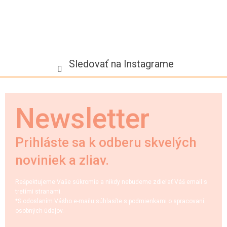
Sledovať na Instagrame
Newsletter
Prihláste sa k odberu skvelých
noviniek a zliav.
Rešpektujeme Vaše súkromie a nikdy nebudeme zdieľať Váš email s
tretími stranami.
*S odoslaním Vášho e-mailu súhlasíte s podmienkami o spracovaní
osobných údajov.