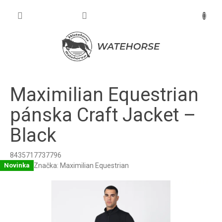
Prejsť
na
NÁKU
obsah
KOŠÍK
Maximilian Equestrian
pánska Craft Jacket –
Black
8435717737796
Značka:
Maximilian Equestrian
Novinka