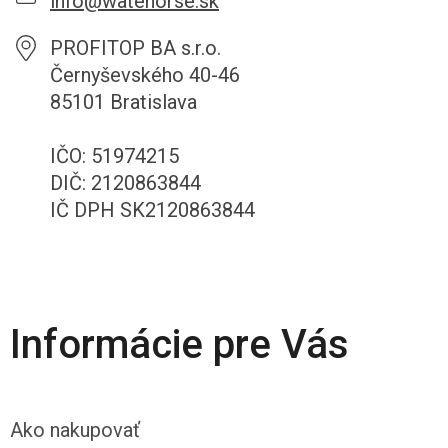
info@watehorse.sk
PROFITOP BA s.r.o.
Černyševského 40-46
85101 Bratislava
IČO: 51974215
DIČ: 2120863844
IČ DPH SK2120863844
Informácie pre Vás
Ako nakupovať