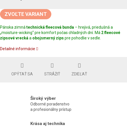
Jednotková
cena:
ZVOĽTE VARIANT
Pánska zimná
technická fleecová bunda
– hrejivá, priedušná a
„moisture-wicking“ pre komfort počas chladných dní. Má
2 fleecové
zipsové vrecká
a
obojsmerný zips
pre pohodlie v sedle.
Detailné informácie
OPÝTAŤ SA
STRÁŽIŤ
ZDIEĽAŤ
Široký výber
Odborné poradenstvo
a profesionálny prístup
Krása aj technika