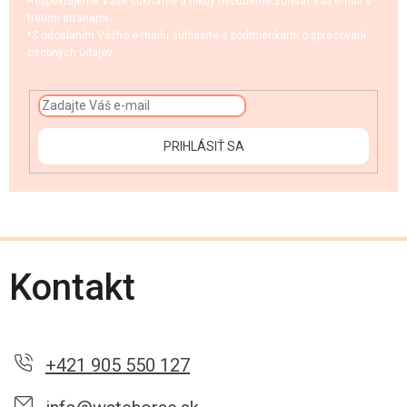
Rešpektujeme Vaše súkromie a nikdy nebudeme zdieľať Váš email s
tretími stranami.
*S odoslaním Vášho e-mailu súhlasíte s podmienkami o spracovaní
osobných údajov.
PRIHLÁSIŤ SA
Kontakt
+421 905 550 127