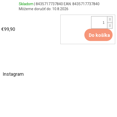
Skladom
| 8435717737840
EAN:
8435717737840
Môžeme doručiť do:
10.8.2026
€99,90
Do košíka
Z
á
Instagram
p
ä
t