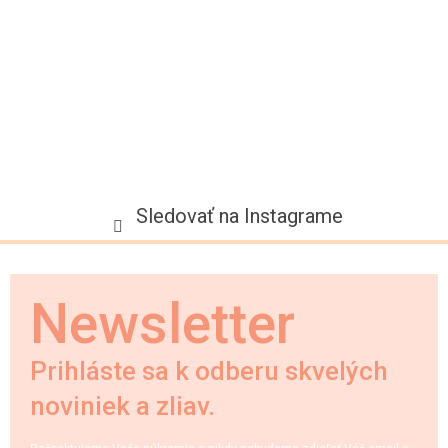
i
e
Sledovať na Instagrame
Newsletter
Prihláste sa k odberu skvelých
noviniek a zliav.