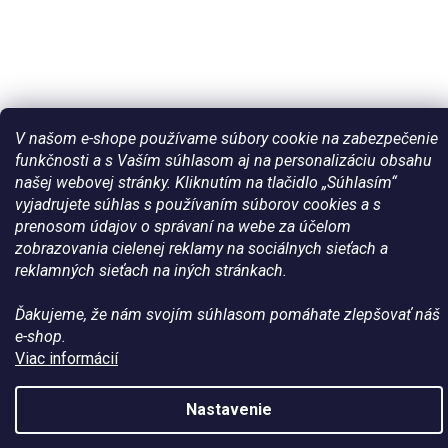
V našom e-shope používame súbory cookie na zabezpečenie
funkčnosti a s Vaším súhlasom aj na personalizáciu obsahu
našej webovej stránky. Kliknutím na tlačidlo „Súhlasím“
vyjadrujete súhlas s používaním súborov cookies a s
Vytvoril Shoptet
prenosom údajov o správaní na webe za účelom
zobrazovania cielenej reklamy na sociálnych sieťach a
reklamných sieťach na iných stránkach.
Copyright 2026
Všetko pre vaše kone - WateHorse.sk
. Všetky
práva vyhradené.
Ďakujeme, že nám svojím súhlasom pomáhate zlepšovať náš
e-shop.
Viac informácií
Nastavenie