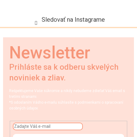
Sledovať na Instagrame
Newsletter
Prihláste sa k odberu skvelých
noviniek a zliav.
Rešpektujeme Vaše súkromie a nikdy nebudeme zdieľať Váš email s
tretími stranami.
*S odoslaním Vášho e-mailu súhlasíte s podmienkami o spracovaní
osobných údajov.