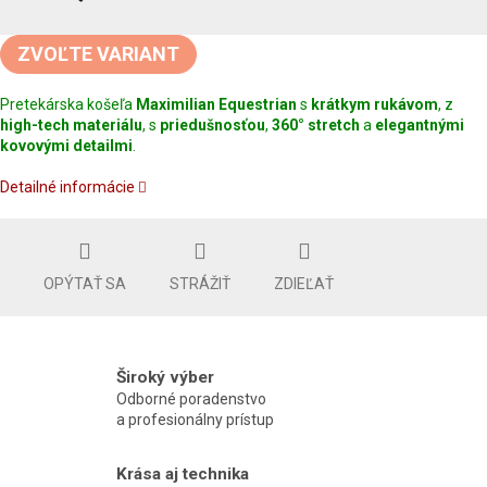
Jednotková
cena:
ZVOĽTE VARIANT
Pretekárska košeľa
Maximilian Equestrian
s
krátkym rukávom
, z
high-tech materiálu
, s
priedušnosťou
,
360° stretch
a
elegantnými
kovovými detailmi
.
Detailné informácie
OPÝTAŤ SA
STRÁŽIŤ
ZDIEĽAŤ
Široký výber
Odborné poradenstvo
a profesionálny prístup
Krása aj technika