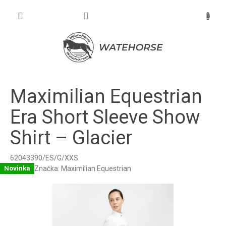
Prejsť
na
NÁKU
obsah
KOŠÍK
Maximilian Equestrian
Era Short Sleeve Show
Shirt – Glacier
62043390/ES/G/XXS
Značka:
Maximilian Equestrian
Novinka