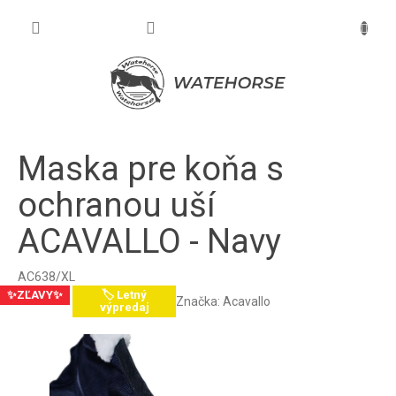
Prejsť
na
NÁKU
obsah
KOŠÍK
Maska pre koňa s
ochranou uší
ACAVALLO - Navy
AC638/XL
✨ZĽAVY✨
🏷️ Letný
Značka:
Acavallo
výpredaj