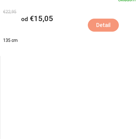
€22,95
€15,05
od
Detail
135 cm