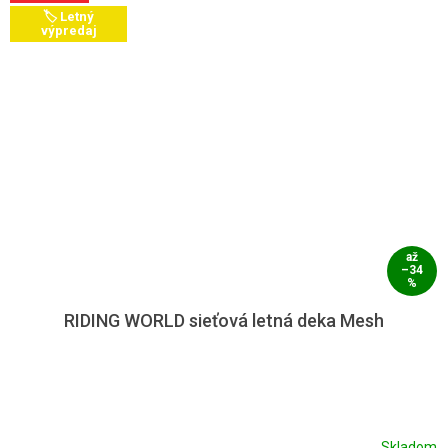
🏷️ Letný
výpredaj
až
–34
%
RIDING WORLD sieťová letná deka Mesh
Skladom