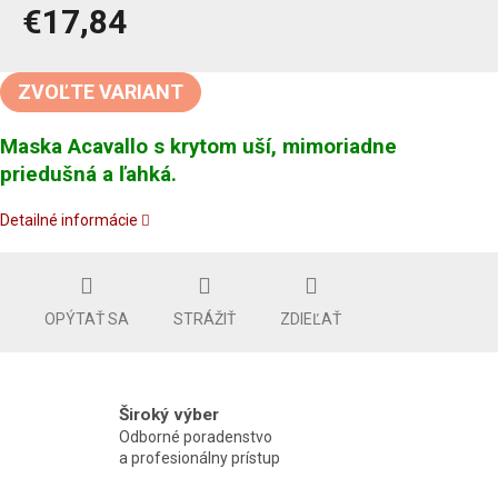
€17,84
Jednotková
cena:
ZVOĽTE VARIANT
Maska ​​Acavallo s krytom uší, mimoriadne
priedušná a ľahká.
Detailné informácie
OPÝTAŤ SA
STRÁŽIŤ
ZDIEĽAŤ
Široký výber
Odborné poradenstvo
a profesionálny prístup