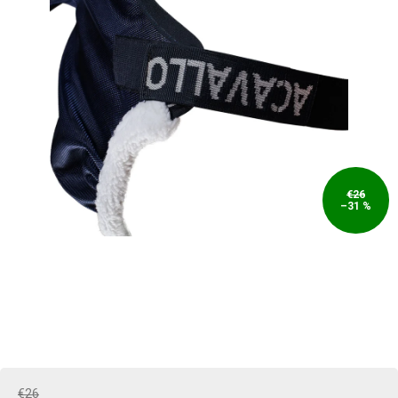
€26
–31 %
€26