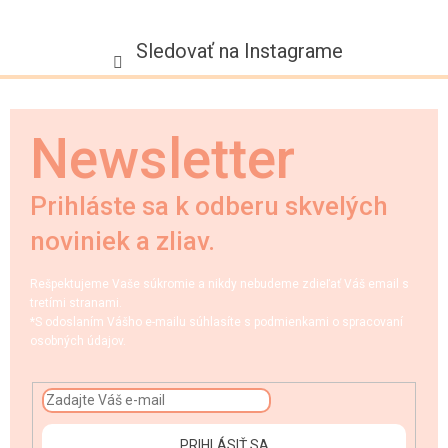
Sledovať na Instagrame
Newsletter
Prihláste sa k odberu skvelých
noviniek a zliav.
Rešpektujeme Vaše súkromie a nikdy nebudeme zdieľať Váš email s
tretími stranami.
*S odoslaním Vášho e-mailu súhlasíte s podmienkami o spracovaní
osobných údajov.
PRIHLÁSIŤ SA