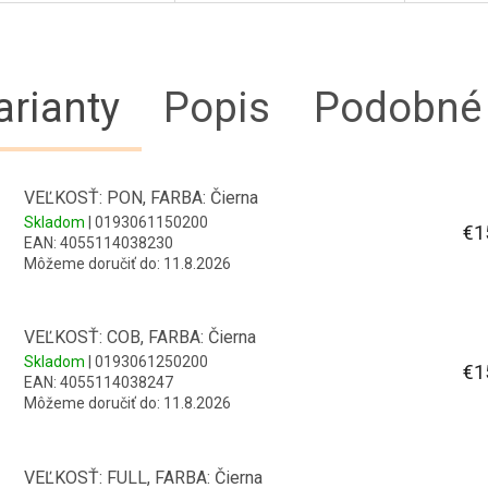
arianty
Popis
Podobné 
VEĽKOSŤ: PON, FARBA: Čierna
Skladom
| 0193061150200
€1
EAN:
4055114038230
Môžeme doručiť do:
11.8.2026
VEĽKOSŤ: COB, FARBA: Čierna
Skladom
| 0193061250200
€1
EAN:
4055114038247
Môžeme doručiť do:
11.8.2026
VEĽKOSŤ: FULL, FARBA: Čierna