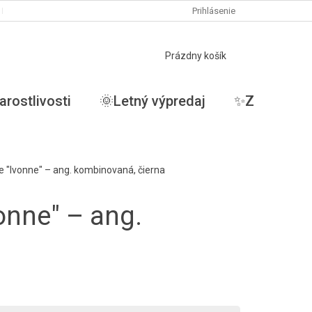
PODMIENKY OCHRANY OSOBNÝCH ÚDAJOV
Prihlásenie
MOJA OBJEDNÁVKA
NÁKUPNÝ
Prázdny košík
KOŠÍK
arostlivosti
🌞Letný výpredaj
✨ZĽAVY✨
"Ivonne" – ang. kombinovaná, čierna
onne" – ang.