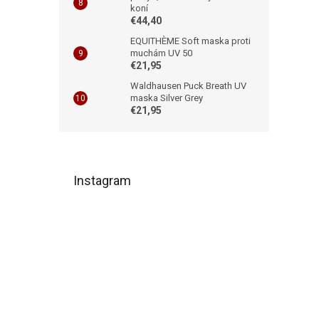
koní
€44,40
EQUITHÈME Soft maska proti
muchám UV 50
€21,95
Waldhausen Puck Breath UV
maska Silver Grey
€21,95
Z
á
Instagram
p
ä
t
i