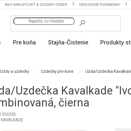
AKO NAKUPOVAŤ A OSOBNÝ ODBER
OBCHODNÉ PODMIENKY
c
Pre koňa
Stajňa-Čistenie
Produkty st
Uzdy a uzdečky
Uzdečky pre kone
Uzda/Uzdečka Kavalkade 
da/Uzdečka Kavalkade "Iv
mbinovaná, čierna
1350200
:
KAVALKADE