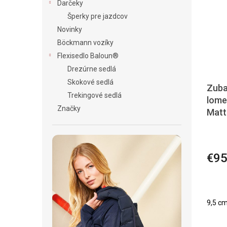
Darčeky
Šperky pre jazdcov
Novinky
Böckmann vozíky
Flexisedlo Baloun®
Drezúrne sedlá
Skokové sedlá
Zuba
Trekingové sedlá
lome
Značky
Matt
€9
9,5 c