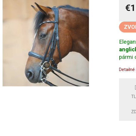
€1
Jedno
cena:
ZVO
Elega
angli
pármi 
Detailné
T
ZD