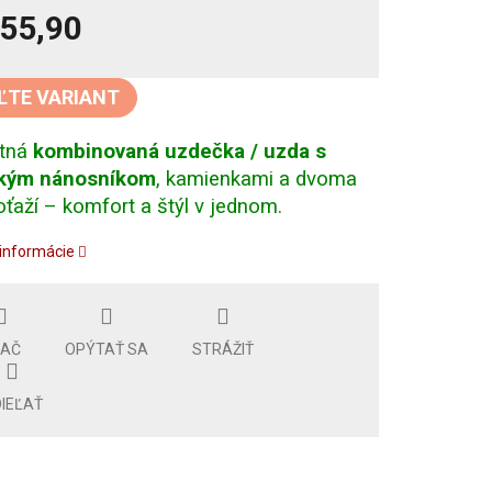
55,90
tková
ĽTE VARIANT
ntná
kombinovaná uzdečka / uzda s
ckým nánosníkom
, kamienkami a dvoma
oťaží – komfort a štýl v jednom.
 informácie
LAČ
OPÝTAŤ SA
STRÁŽIŤ
IEĽAŤ