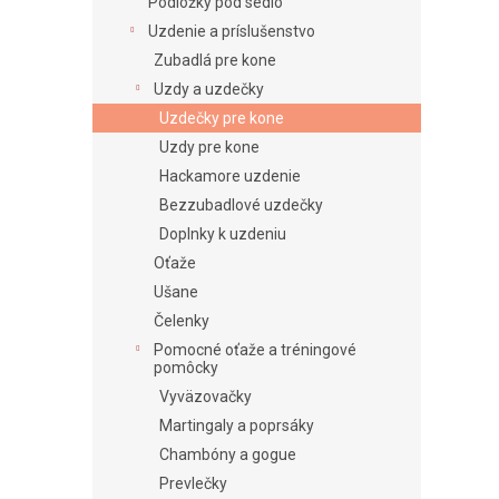
e
Podložky pod sedlo
l
Uzdenie a príslušenstvo
Zubadlá pre kone
Uzdy a uzdečky
Uzdečky pre kone
Uzdy pre kone
Hackamore uzdenie
Bezzubadlové uzdečky
Doplnky k uzdeniu
Oťaže
Ušane
Čelenky
Pomocné oťaže a tréningové
pomôcky
Vyväzovačky
Martingaly a poprsáky
Chambóny a gogue
Prevlečky