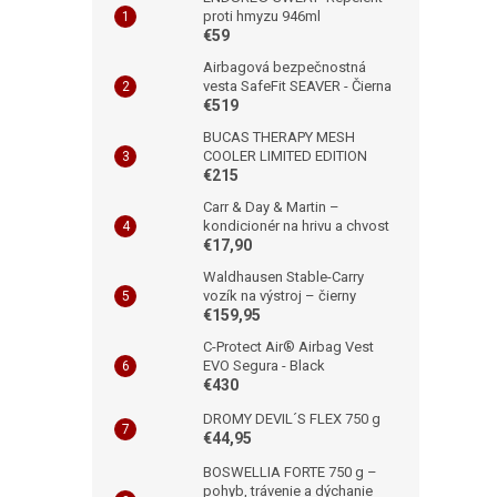
proti hmyzu 946ml
€59
Airbagová bezpečnostná
vesta SafeFit SEAVER - Čierna
€519
BUCAS THERAPY MESH
COOLER LIMITED EDITION
€215
Carr & Day & Martin –
kondicionér na hrivu a chvost
€17,90
Waldhausen Stable-Carry
vozík na výstroj – čierny
€159,95
C-Protect Air® Airbag Vest
EVO Segura - Black
€430
DROMY DEVIL´S FLEX 750 g
€44,95
BOSWELLIA FORTE 750 g –
pohyb, trávenie a dýchanie