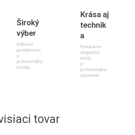
Krása aj
Široký
technik
výber
a
Odborné
Ponúkame
poradenstvo
elegantnú
a
módu
profesionálny
a
prístup
profesionálne
vybavenie
isiaci tovar