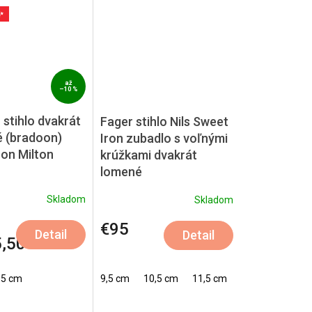
✨
až
–10 %
stihlo dvakrát
Fager stihlo Nils Sweet
 (bradoon)
Iron zubadlo s voľnými
ron Milton
krúžkami dvakrát
lomené
Skladom
Skladom
€95
Detail
Detail
,50
15 cm
14,5 cm
9,5 cm
10,5 cm
11,5 cm
12,5 cm
14,5