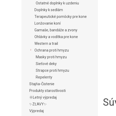
Ostatné doplnky k uzdeniu
Doplnky k sedlám
Terapeutické pomôcky pre kone
Lonžovanie koní
Gamaše, bandáže a zvony
Ohlávky a vodítka pre kone
Western a trail
Ochrana proti hmyzu
Masky proti hmyzu
Sieťové deky
Strapce proti hmyzu
Repelenty
Stajňa-Čistenie
Produkty starostlivosti
🌞Letný výpredaj
Súv
✨ZĽAVY✨
Výpredaj