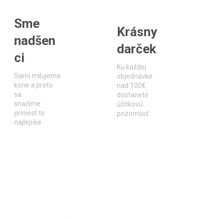
Sme
Krásny
nadšen
darček
ci
Ku každej
Sami milujeme
objednávke
kone a preto
nad 100€
sa
dostanete
snažíme
úžitkovú
priniesť to
pozornosť
najlepšie