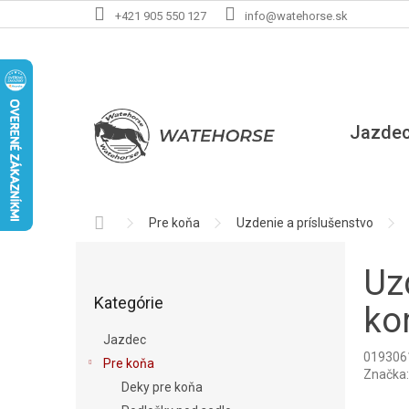
Prejsť
+421 905 550 127
info@watehorse.sk
na
obsah
Jazde
Domov
Pre koňa
Uzdenie a príslušenstvo
B
o
Uz
Preskočiť
č
Kategórie
kategórie
n
ko
ý
Jazdec
p
019306
Pre koňa
a
Značka
Deky pre koňa
n