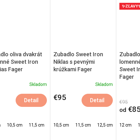
✨ZĽAVY
dlo oliva dvakrát
Zubadlo Sweet Iron
Zubadlo 
nné Sweet Iron
Niklas s pevnými
lomenné
ias Fager
krúžkami Fager
Sweet I
Fager
Skladom
Skladom
5
€95
Detail
Detail
€95
€85
od
m
10,5 cm
11,5 cm
12,5 cm
10,5 cm
13,5 cm
11,5 cm
14,5 cm
12,5 cm
13,5 cm
12 cm