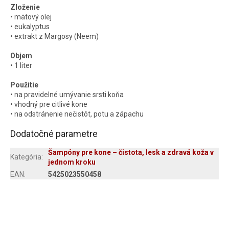
Zloženie
• mätový olej
• eukalyptus
• extrakt z Margosy (Neem)
Objem
• 1 liter
Použitie
• na pravidelné umývanie srsti koňa
• vhodný pre citlivé kone
• na odstránenie nečistôt, potu a zápachu
Dodatočné parametre
Šampóny pre kone – čistota, lesk a zdravá koža v
Kategória
:
jednom kroku
EAN
:
5425023550458
Z