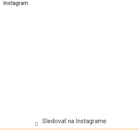
á
Instagram
p
ä
t
i
e
Sledovať na Instagrame