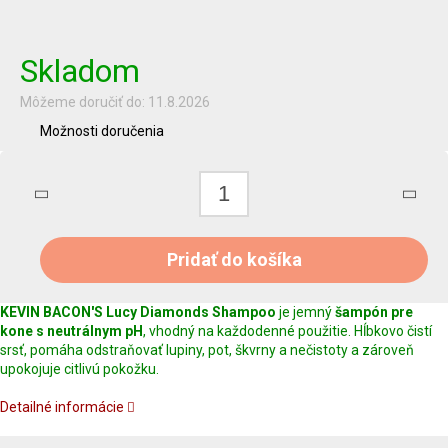
Jednotková
cena:
Skladom
Môžeme doručiť do:
11.8.2026
Možnosti doručenia
Pridať do košíka
KEVIN BACON'S Lucy Diamonds Shampoo
je jemný
šampón pre
kone s neutrálnym pH
, vhodný na každodenné použitie. Hĺbkovo čistí
srsť, pomáha odstraňovať lupiny, pot, škvrny a nečistoty a zároveň
upokojuje citlivú pokožku.
Detailné informácie