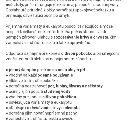
nečistoty
, pričom funguje efektívne aj pri použití studenej vody.
Obsiahnuté prírodné zložky pomáhajú upokojovať pokožku a
prinášajú osviežujúci pocit po umytí.
Príjemná vôňa mäty a eukalyptu pôsobí osviežujúco a môže
prispieť k celkovému komfortu koňa počas starostlivosti.
Šampón zároveň uľahčuje
rozčesávanie hrivy a chvosta
, čím
zanecháva srsť čistú, lesklú a ľahko upraviteľnú.
Odporúča sa najmä pre kone s
citlivou pokožkou
, pri silnejšom
znečistení srsti alebo pri nepríjemnom zápachu.
●
jemný šampón pre kone s neutrálnym pH
● vhodný na
každodenné používanie
● hĺbkovo čistí srsť a pokožku
● pomáha odstraňovať
pot, lupiny, škvrny a nečistoty
● účinný aj pri použití
studenej vody
● vhodný pre kone s
citlivou pokožkou
● osviežujúca vôňa mäty a eukalyptu
● uľahčuje
rozčesávanie hrivy a chvosta
● pomáha eliminovať nepríjemné pachy
● zanecháva srsť čistú, lesklú a sviežu