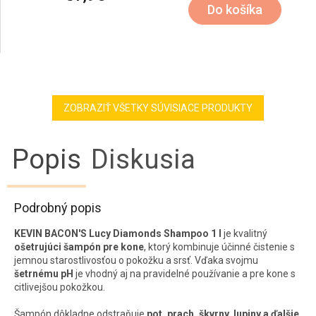
Do košíka
ZOBRAZIŤ VŠETKY SÚVISIACE PRODUKTY
Popis
Diskusia
Podrobný popis
KEVIN BACON'S Lucy Diamonds Shampoo 1 l
je kvalitný
ošetrujúci šampón pre kone
, ktorý kombinuje účinné čistenie s
jemnou starostlivosťou o pokožku a srsť. Vďaka svojmu
šetrnému pH
je vhodný aj na pravidelné používanie a pre kone s
citlivejšou pokožkou.
Šampón dôkladne odstraňuje
pot, prach, škvrny, lupiny a ďalšie