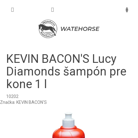
Prejsť
na
NÁKU
obsah
KOŠÍK
KEVIN BACON'S Lucy
Diamonds šampón pre
kone 1 l
10202
Značka:
KEVIN BACON'S