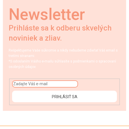
Newsletter
Prihláste sa k odberu skvelých
noviniek a zliav.
Rešpektujeme Vaše súkromie a nikdy nebudeme zdieľať Váš email s
tretími stranami.
*S odoslaním Vášho e-mailu súhlasíte s podmienkami o spracovaní
osobných údajov.
PRIHLÁSIŤ SA