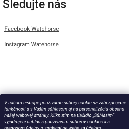
Sledujte nás
Facebook Watehorse
Instagram Watehorse
V našom e-shope používame súbory cookie na zabezpečenie
funkčnosti a s Vaším súhlasom aj na personalizáciu obsahu
Vytvoril Shoptet
našej webovej stránky. Kliknutím na tlačidlo „Súhlasím“
vyjadrujete súhlas s používaním súborov cookies a s
prenosom údajov o správaní na webe za účelom