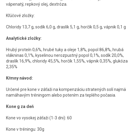
vápenatý, repkový olej, dextróza.
Kľúčové zložky:
Chloridy 13,7 g, sodík 6,0 g, draslík 5,1 g, horčík 0,5 g, vápnik 0,1 g
Analytické zložky:
Hrubý proteín 0,6%, hrubé tuky a oleje 1,8%, popol 86,8%, hrubá
vlákninas 0,1%, kyselinou nerozpustný popol 0,1%, sodík 20,0%,
draslík 16,9%, chloridy 45,5%, horčík 1,55%, vápnik 0,35%, glukóza
2,35%
Kŕmny návod:
Určené pre kone v záťaži na kompenzáciu stratených solí najmä
namáhavým tréningom alebo potením za teplého počasia.
Kone g za deň
Kone vo vysokej záťaži (1-3 dni): 60
Kone v tréningu: 30g