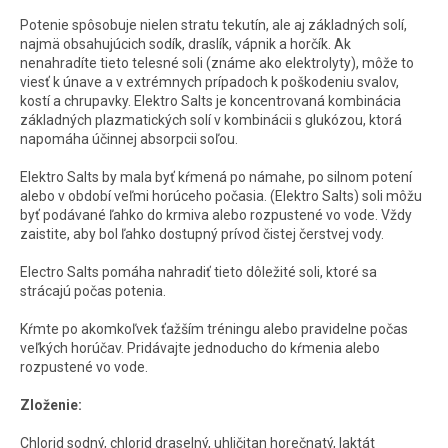
Potenie spôsobuje nielen stratu tekutín, ale aj základných solí,
najmä obsahujúcich sodík, draslík, vápnik a horčík. Ak
nenahradíte tieto telesné soli (známe ako elektrolyty), môže to
viesť k únave a v extrémnych prípadoch k poškodeniu svalov,
kostí a chrupavky. Elektro Salts je koncentrovaná kombinácia
základných plazmatických solí v kombinácii s glukózou, ktorá
napomáha účinnej absorpcii soľou.
Elektro Salts by mala byť kŕmená po námahe, po silnom potení
alebo v období veľmi horúceho počasia. (Elektro Salts) soli môžu
byť podávané ľahko do krmiva alebo rozpustené vo vode. Vždy
zaistite, aby bol ľahko dostupný prívod čistej čerstvej vody.
Electro Salts pomáha nahradiť tieto dôležité soli, ktoré sa
strácajú počas potenia.
Kŕmte po akomkoľvek ťažším tréningu alebo pravidelne počas
veľkých horúčav. Pridávajte jednoducho do kŕmenia alebo
rozpustené vo vode.
Zloženie:
Chlorid sodný, chlorid draselný, uhličitan horečnatý, laktát