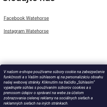
Facebook Watehorse
Instagram Watehorse
V našom e-shope používame súbory cookie na zabezpečenie
funkčnosti a s Vaším súhlasom aj na personalizáciu obsahu
našej webovej stránky. Kliknutím na tlačidlo „Súhlasím“
vyjadrujete súhlas s používaním súborov cookies a s
Vytvoril Shoptet
prenosom údajov o správaní na webe za účelom
zobrazovania cielenej reklamy na sociálnych sieťach a
Copyright 2026
Všetko pre vaše kone - WateHorse.sk
. Všetky
reklamných sieťach na iných stránkach.