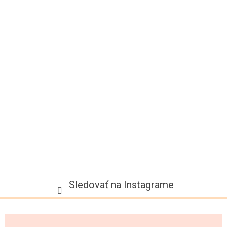
p
ä
t
i
e
Sledovať na Instagrame