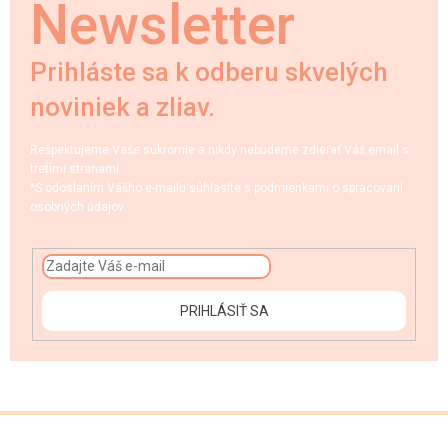
Newsletter
Prihláste sa k odberu skvelých
noviniek a zliav.
Rešpektujeme Vaše súkromie a nikdy nebudeme zdieľať Váš email s
tretími stranami.
*S odoslaním Vášho e-mailu súhlasíte s podmienkami o spracovaní
osobných údajov.
PRIHLÁSIŤ SA