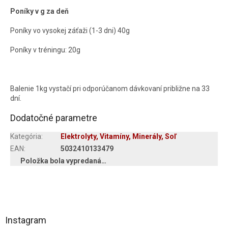
Poníky v g za deň
Poníky vo vysokej záťaži (1-3 dni) 40g
Poníky v tréningu: 20g
Balenie 1kg vystačí pri odporúčanom dávkovaní približne na 33
dní.
Dodatočné parametre
Kategória
:
Elektrolyty, Vitamíny, Minerály, Soľ
EAN
:
5032410133479
Položka bola vypredaná…
Z
á
Instagram