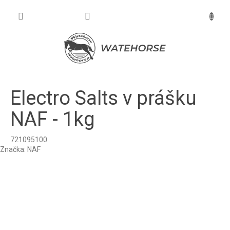
Prejsť
na
NÁKU
obsah
KOŠÍK
Electro Salts v prášku
NAF - 1kg
721095100
Značka:
NAF