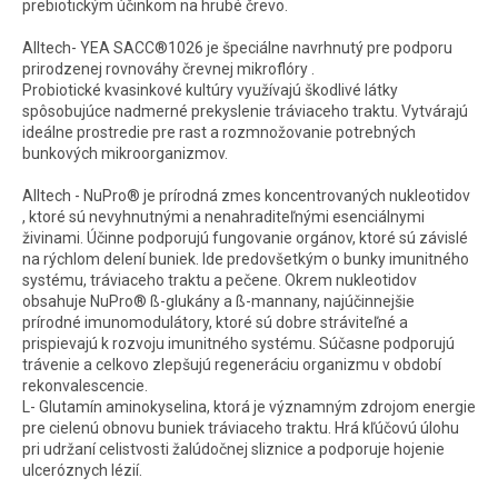
prebiotickým účinkom na hrubé črevo.
Alltech- YEA SACC®1026 je špeciálne navrhnutý pre podporu
prirodzenej rovnováhy črevnej mikroflóry .
Probiotické kvasinkové kultúry využívajú škodlivé látky
spôsobujúce nadmerné prekyslenie tráviaceho traktu. Vytvárajú
ideálne prostredie pre rast a rozmnožovanie potrebných
bunkových mikroorganizmov.
Alltech - NuPro® je prírodná zmes koncentrovaných nukleotidov
, ktoré sú nevyhnutnými a nenahraditeľnými esenciálnymi
živinami. Účinne podporujú fungovanie orgánov, ktoré sú závislé
na rýchlom delení buniek. Ide predovšetkým o bunky imunitného
systému, tráviaceho traktu a pečene. Okrem nukleotidov
obsahuje NuPro® ß-glukány a ß-mannany, najúčinnejšie
prírodné imunomodulátory, ktoré sú dobre stráviteľné a
prispievajú k rozvoju imunitného systému. Súčasne podporujú
trávenie a celkovo zlepšujú regeneráciu organizmu v období
rekonvalescencie.
L- Glutamín aminokyselina, ktorá je významným zdrojom energie
pre cielenú obnovu buniek tráviaceho traktu. Hrá kľúčovú úlohu
pri udržaní celistvosti žalúdočnej sliznice a podporuje hojenie
ulceróznych lézií.