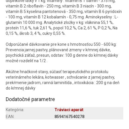
doplnkové látky v 1 kg: vitamíny : vitamín B 1 tiamín - 375 mg,
vitamín B 2 riboflavín - 250 mg, vitamín B 3 niacín - 300 mg,
vitamín B 5 kyselina pantotenová - 350 mg, vitamín B 6 pyridoxín
- 100 mg, vitamín B 12 kobalamín - 0,75 mg. Aminokyseliny : L-
glutamín 10 000 mg. Analytické zložky v kg: vláknina 55,1 %,
proteín 11,6 %, tuk 2,61 %, popol 10,2 %, Ca 2, 61 %, P 0,2 %, Na
0,15 %, škrob 3, 4 %, cukry 0,55 %.
Odporúčané dávkovanie pre kone s hmotnosťou 550 - 600 kg:
Prevencia jarnej pastvy, plánované zmeny v kŕmnej dávke,
psychická záťaž, presun, odstav: 100 g denne do kŕmnej dávky
možné rozdeliť na 1/2 .
Akútne hnačkové stavy, súčasť terapeutického protokolu
veterinárneho lekára, kotwasser , schvácanie z jarnej pastvy,
prekŕmenie jadrom, ranná laminitída , intoxikácia : 200 g na deň
do kŕmnej dávky
Dodatočné parametre
Kategória
:
Tráviaci aparát
EAN
:
8594167540278