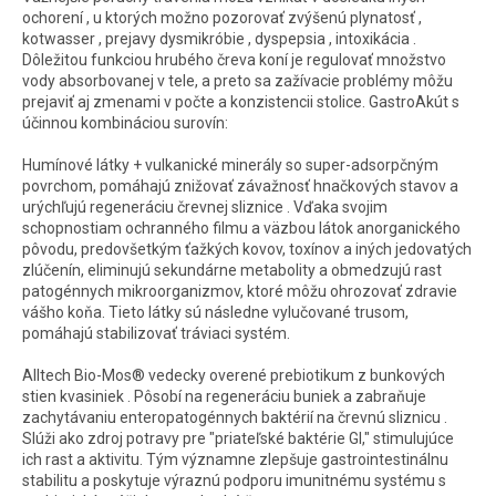
ochorení , u ktorých možno pozorovať zvýšenú plynatosť ,
kotwasser , prejavy dysmikróbie , dyspepsia , intoxikácia .
Dôležitou funkciou hrubého čreva koní je regulovať množstvo
vody absorbovanej v tele, a preto sa zažívacie problémy môžu
prejaviť aj zmenami v počte a konzistencii stolice. GastroAkút s
účinnou kombináciou surovín:
Humínové látky + vulkanické minerály so super-adsorpčným
povrchom, pomáhajú znižovať závažnosť hnačkových stavov a
urýchľujú regeneráciu črevnej sliznice . Vďaka svojim
schopnostiam ochranného filmu a väzbou látok anorganického
pôvodu, predovšetkým ťažkých kovov, toxínov a iných jedovatých
zlúčenín, eliminujú sekundárne metabolity a obmedzujú rast
patogénnych mikroorganizmov, ktoré môžu ohrozovať zdravie
vášho koňa. Tieto látky sú následne vylučované trusom,
pomáhajú stabilizovať tráviaci systém.
Alltech Bio-Mos® vedecky overené prebiotikum z bunkových
stien kvasiniek . Pôsobí na regeneráciu buniek a zabraňuje
zachytávaniu enteropatogénnych baktérií na črevnú sliznicu .
Slúži ako zdroj potravy pre "priateľské baktérie GI," stimulujúce
ich rast a aktivitu. Tým významne zlepšuje gastrointestinálnu
stabilitu a poskytuje výraznú podporu imunitnému systému s