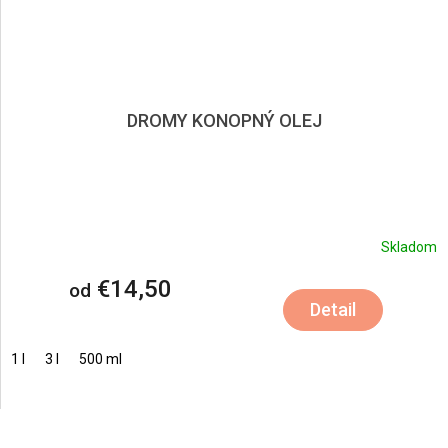
DROMY KONOPNÝ OLEJ
Skladom
€14,50
od
Detail
1 l
3 l
500 ml