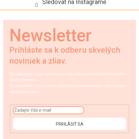
Sledovať na Instagrame
Newsletter
Prihláste sa k odberu skvelých
noviniek a zliav.
Rešpektujeme Vaše súkromie a nikdy nebudeme zdieľať Váš email s
tretími stranami.
*S odoslaním Vášho e-mailu súhlasíte s podmienkami o spracovaní
osobných údajov.
PRIHLÁSIŤ SA