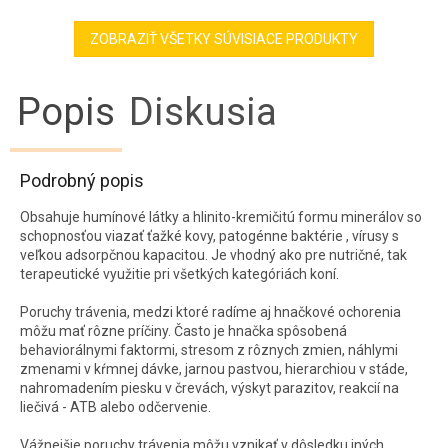
ZOBRAZIŤ VŠETKY SÚVISIACE PRODUKTY
Popis
Diskusia
Podrobný popis
Obsahuje humínové látky a hlinito-kremičitú formu minerálov so
schopnosťou viazať ťažké kovy, patogénne baktérie , vírusy s
veľkou adsorpčnou kapacitou. Je vhodný ako pre nutričné, tak
terapeutické využitie pri všetkých kategóriách koní.
Poruchy trávenia, medzi ktoré radíme aj hnačkové ochorenia
môžu mať rôzne príčiny. Často je hnačka spôsobená
behaviorálnymi faktormi, stresom z rôznych zmien, náhlymi
zmenami v kŕmnej dávke, jarnou pastvou, hierarchiou v stáde,
nahromadením piesku v črevách, výskyt parazitov, reakcií na
liečivá - ATB alebo odčervenie.
Vážnejšie poruchy trávenia môžu vznikať v dôsledku iných