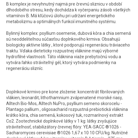
B komplex je nevyhnutný najmä pre črevnú sliznicu v období
dlhodobého stresu, kedy dochádza k vyčerpaniu zásob všetkých
vitamínov B. Má kľúčovú úlohu pri udržaní energetického
metabolizmu a optimálnych funkcií imunitného systému.
Bylinný komplex: psyllium osemenie, dubová kôra a chia semená
sú neoddeliteľnou súčasťou doplnkového krmiva. Obsahujú
biologicky aktívne látky , ktoré podporujú regeneráciu tráviaceho
traktu. Vďaka dieteticky rozpustnej vláknine majú výborné
hydrofilné vlastnosti. Táto vláknina viaže prebytočnú vodu a
vytvára ľahko stráviteľný gél, ktorý vytvára podmienky na
regeneráciu slizníc.
Doplnkové krmivo pre kone zloženie: koncentrát fibrilovaných
vlákien, leonardit, lithothamnium zvápenatené morské riasy,
Alltech Bio-Mos, Alltech NuPro, psyllium semeno skorocelu -
Plantago pallium , oligosacharid rozpustná prebiotická vláknina
krátko kôra, chia semená, kokosový tuk, rozmarínový extrakt
Co2. Zootechnické doplnkové látky v 1 kg: látky zvyšujúce
stráviteľnosť, stabilizátory črevnej flóry: YEA-SACC ®1026 -
Sacharomyces cerevisiae ®1026 1,67 x 10 10 CFU/kg. Nutričné ​​