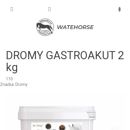
Prejsť
na
NÁKU
obsah
KOŠÍK
DROMY GASTROAKUT 2
kg
110
Značka:
Dromy