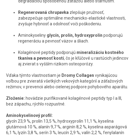
degradáciou spôsobenou záťažou alebo starnutím.
Regenerovaná chrupavka
zlepšuje pružnosť,
zabezpečuje optimálne mechanicko-elastické vlastnosti,
zvyšuje hybnosť a odolnosť voči poškodeniu.
Aminokyseliny
glycín, prolín, hydroxyprolín
podporujú
regeneráciu a pevnosť väzov a šliach.
Kolagénové peptidy podporujú
mineralizáciu kostného
tkaniva a pevnosť kostí
, čo je kľúčové u rastúcich jedincov
aj zvierat s vyšším rizikom osteoporózy.
Vďaka týmto vlastnostiam je
Dromy Collagen
vynikajúcou
voľbou pre zvieratá všetkých vekových kategórií a záťažových
režimov, v prevencii alebo cielenej podpore pohybového aparátu.
Zloženie:
hovädzie purifikované kolagénové peptidy typ I a III,
bez zápachu, rýchlo rozpustné.
Aminokyselinový profil:
glycín 23,9 %, prolín 13,5 %, hydroxyprolín 11,1 %, kyselina
glutámová 10 %, alanín 9,7 %, arginín 8,2 %, kyselina asparágová
6,1 %, lyzín 3,8 %, serín 3 %, leucín 2,9 %, valín 2,2 %, fenylalanín