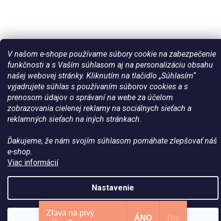
V našom e-shope používame súbory cookie na zabezpečenie
funkčnosti a s Vaším súhlasom aj na personalizáciu obsahu
Vytvoril Shoptet
našej webovej stránky. Kliknutím na tlačidlo „Súhlasím“
vyjadrujete súhlas s používaním súborov cookies a s
Copyright 2026
Všetko pre vaše kone - WateHorse.sk
. Všetky
prenosom údajov o správaní na webe za účelom
práva vyhradené.
zobrazovania cielenej reklamy na sociálnych sieťach a
reklamných sieťach na iných stránkach.
Ďakujeme, že nám svojím súhlasom pomáhate zlepšovať náš
e-shop.
Viac informácií
Nastavenie
Zľava na prvý
ÁNO
Nie
Súhlasím