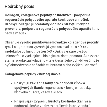
Podrobný popis
Collagen, kolagénové peptidy
na
intenzívnu podporu a
regeneráciu pohybového aparátu koní, psov a mačiek
.
Dromy Collagen
je
prémiový doplnok stravy
určený na
prevenciu, podporu a regeneráciu pohybového aparátu
koní,
psov a mačiek.
Obsahuje
vysoko purifikované hovädzie kolagénové peptidy
typu I a III
, ktoré sa vyznačujú vysokou kvalitou s
nízkou
molekulovou hmotnosťou (~3 kDa)
, s výrazne vyššou
účinnosťou a vynikajúcou biologickou dostupnosťou. Ako zviera
starne, produkcia kolagénu v tele klesá. Jeho pohyblivosť môže
byť obmedzená a spôsobiť stuhnutosť alebo zvýšenú citlivosť.
Kolagénové peptidy v kŕmnej dávke:
Poskytujú
základné látky pre podporu kĺbov a
spojivových tkanív
, regeneráciu kĺbovej chrupavky,
kĺbového púzdra, väzov a šliach.
Prispievajú k
zvýšeniu hustoty kostného tkaniva
a
podporujú lepšie väzby minerálnych látok, zlepšujú