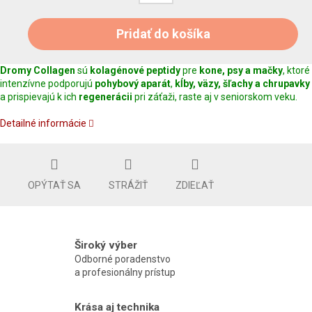
Pridať do košíka
Dromy Collagen
sú
kolagénové peptidy
pre
kone, psy a mačky
, ktoré
intenzívne podporujú
pohybový aparát
,
kĺby, väzy, šľachy a chrupavky
a prispievajú k ich
regenerácii
pri záťaži, raste aj v seniorskom veku.
Detailné informácie
OPÝTAŤ SA
STRÁŽIŤ
ZDIEĽAŤ
Široký výber
Odborné poradenstvo
a profesionálny prístup
Krása aj technika