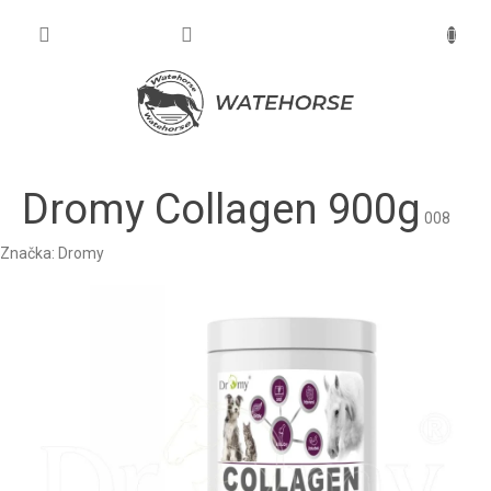
Prejsť
na
NÁKU
obsah
KOŠÍK
Dromy Collagen 900g
008
Značka:
Dromy