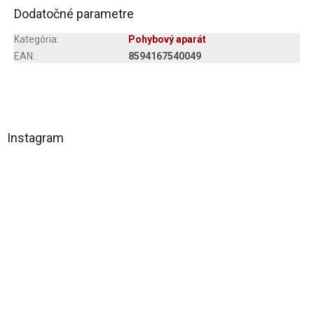
Dodatočné parametre
Kategória
:
Pohybový aparát
EAN
:
8594167540049
Z
á
Instagram
p
ä
t
i
e