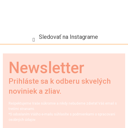
Sledovať na Instagrame
Newsletter
Prihláste sa k odberu skvelých
noviniek a zliav.
Rešpektujeme Vaše súkromie a nikdy nebudeme zdieľať Váš email s
tretími stranami.
*S odoslaním Vášho e-mailu súhlasíte s podmienkami o spracovaní
osobných údajov.