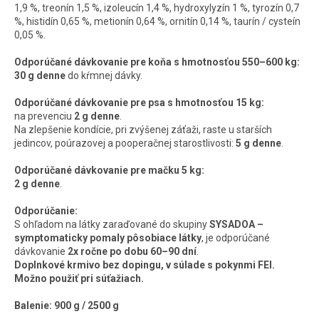
1,9 %, treonín 1,5 %, izoleucín 1,4 %, hydroxylyzín 1 %, tyrozín 0,7
%, histidín 0,65 %, metionín 0,64 %, ornitín 0,14 %, taurín / cysteín
0,05 %.
Odporúčané dávkovanie pre koňa s hmotnosťou 550–600 kg:
30 g denne
do kŕmnej dávky.
Odporúčané dávkovanie pre psa s hmotnosťou 15 kg:
na prevenciu
2 g denne
.
Na zlepšenie kondície, pri zvýšenej záťaži, raste u starších
jedincov, poúrazovej a pooperačnej starostlivosti:
5 g denne
.
Odporúčané dávkovanie pre mačku 5 kg:
2 g denne
.
Odporúčanie:
S ohľadom na látky zaraďované do skupiny
SYSADOA –
symptomaticky pomaly pôsobiace látky
, je odporúčané
dávkovanie
2x ročne po dobu 60–90 dní
.
Doplnkové krmivo bez dopingu, v súlade s pokynmi FEI.
Možno použiť pri súťažiach.
Balenie:
900 g / 2500 g