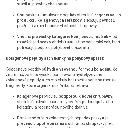
stabilitu pohybového aparátu.
Chrupavkou kumulované peptidy stimulujú
regeneráciu a
produkciu kolagénových reťazcov
, zlepšujú pevnosť,
pružnosť a mechanické vlastnosti chrupavky.
Vhodné pre
všetky kategórie koní, psov a mačiek
– od
mladých jedincov v období rastu až po seniorský vek, ktorí
potrebujú podporu pohybového aparátu.
Kolagénové peptidy a ich účinky na pohybový aparát:
Kolagénové peptidy sú
hydrolyzovanou formou kolagénu
, čo
znamená, že tieto vysoko purifikované hydrolyzované
kolagénové peptidy a ich molekuly boli rozštiepené na menšie
fragmenty, ktoré organizmus ľahko vstrebáva.
Kolagénové peptidy sú
podporou kĺbovej chrupavky
,
stimulujú aktivitu chondrocytov, čím podporujú tvorbu
kolagénu a regeneráciu nového tkaniva.
Pravidelný prísun kolagénových peptidov poskytuje
prevenciu opotrebovania
s ochranou chrupavky pred