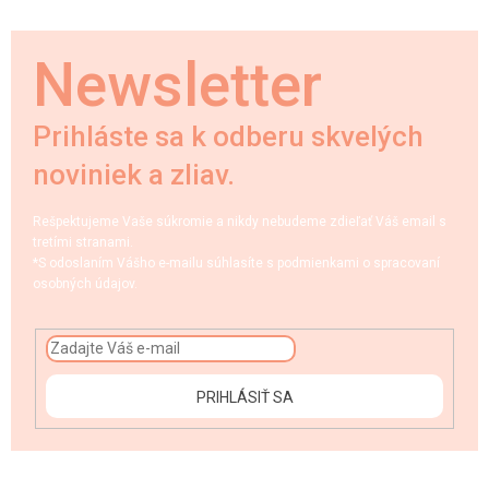
Newsletter
Prihláste sa k odberu skvelých
noviniek a zliav.
Rešpektujeme Vaše súkromie a nikdy nebudeme zdieľať Váš email s
tretími stranami.
*S odoslaním Vášho e-mailu súhlasíte s podmienkami o spracovaní
osobných údajov.
PRIHLÁSIŤ SA