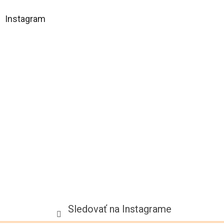
á
Instagram
p
ä
t
i
e
Sledovať na Instagrame