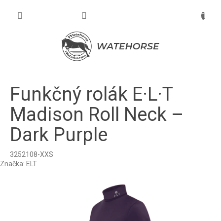
Prejsť
na
NÁKU
obsah
KOŠÍK
Funkčný rolák E·L·T
Madison Roll Neck –
Dark Purple
3252108-XXS
Značka:
ELT