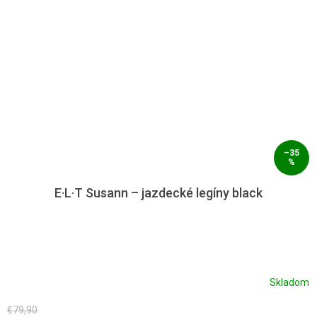
–35
%
E·L·T Susann – jazdecké legíny black
Skladom
€79,90