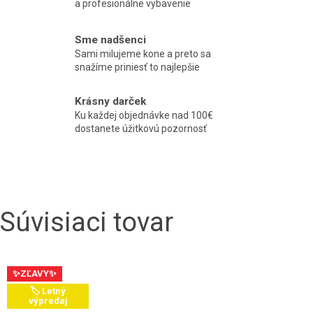
a profesionálne vybavenie
Sme nadšenci
Sami milujeme kone a preto sa
snažíme priniesť to najlepšie
Krásny darček
Ku každej objednávke nad 100€
dostanete úžitkovú pozornosť
Súvisiaci tovar
✨ZĽAVY✨
🏷️ Letný
výpredaj