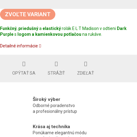
Jednotková
cena:
ZVOĽTE VARIANT
Funkčný
,
priedušný
a
elastický
rolák E·L·T Madison v odtieni
Dark
Purple
s
logom a kamienkovou potlačou
na rukáve.
Detailné informácie
OPÝTAŤ SA
STRÁŽIŤ
ZDIEĽAŤ
Široký výber
Odborné poradenstvo
a profesionálny prístup
Krása aj technika
Ponúkame elegantnú módu