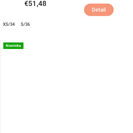
€51,48
Detail
XS/34
S/36
Novinka