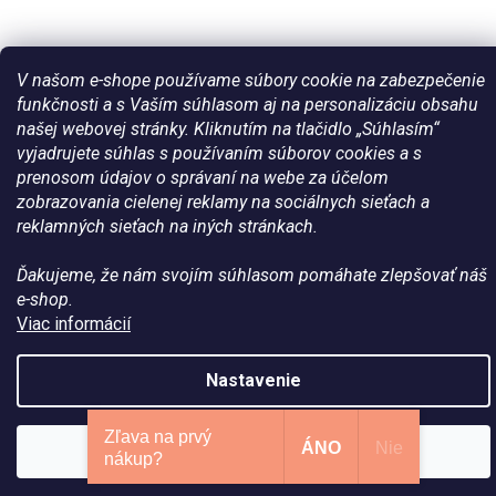
V našom e-shope používame súbory cookie na zabezpečenie
funkčnosti a s Vaším súhlasom aj na personalizáciu obsahu
našej webovej stránky. Kliknutím na tlačidlo „Súhlasím“
Vytvoril Shoptet
vyjadrujete súhlas s používaním súborov cookies a s
prenosom údajov o správaní na webe za účelom
Copyright 2026
Všetko pre vaše kone - WateHorse.sk
. Všetky
zobrazovania cielenej reklamy na sociálnych sieťach a
práva vyhradené.
reklamných sieťach na iných stránkach.
Ďakujeme, že nám svojím súhlasom pomáhate zlepšovať náš
e-shop.
Viac informácií
Nastavenie
Zľava na prvý
ÁNO
Nie
Súhlasím
nákup?