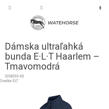
Prejsť
na
NÁKU
obsah
KOŠÍK
Dámska ultraľahká
bunda E·L·T Haarlem –
Tmavomodrá
3238255-XS
Značka:
ELT