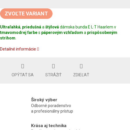
Jednotková
cena:
ZVOĽTE VARIANT
Ultraľahká
,
priedušná
a
štýlová
dámska bunda E·L·T Haarlem v
tmavomodrej farbe
s
páperovým vzhľadom
a
prispôsobeným
strihom
.
Detailné informácie
OPÝTAŤ SA
STRÁŽIŤ
ZDIEĽAŤ
Široký výber
Odborné poradenstvo
a profesionálny prístup
Krása aj technika