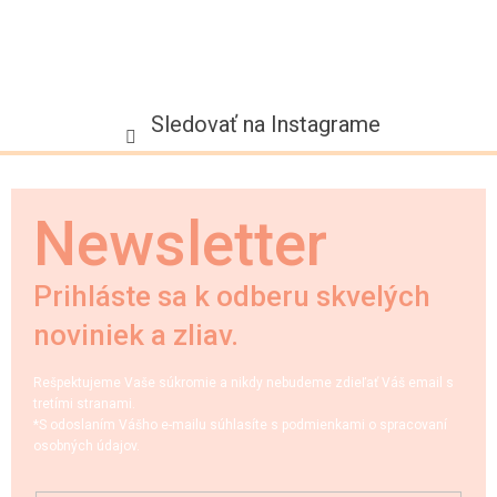
Sledovať na Instagrame
Newsletter
Prihláste sa k odberu skvelých
noviniek a zliav.
Rešpektujeme Vaše súkromie a nikdy nebudeme zdieľať Váš email s
tretími stranami.
*S odoslaním Vášho e-mailu súhlasíte s podmienkami o spracovaní
osobných údajov.