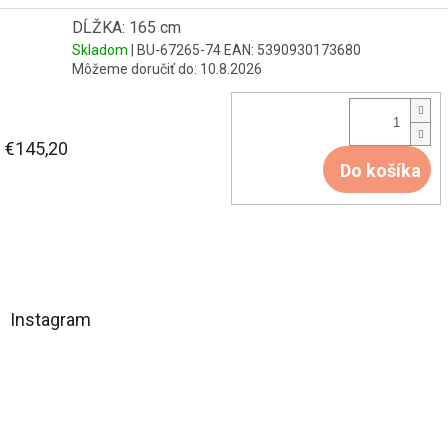
DĹŽKA: 165 cm
Skladom
| BU-67265-74
EAN:
5390930173680
Môžeme doručiť do:
10.8.2026
€145,20
Do košíka
Z
á
Instagram
p
ä