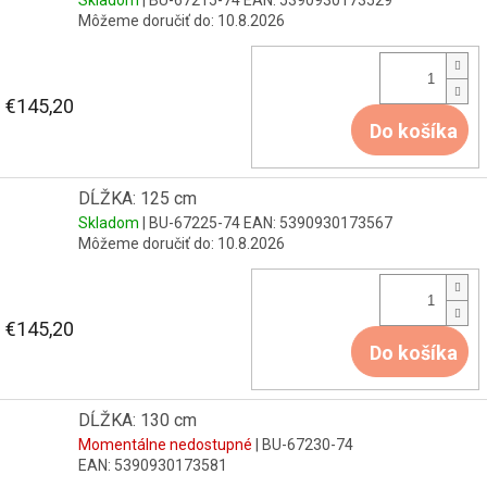
Skladom
| BU-67215-74
EAN:
5390930173529
Môžeme doručiť do:
10.8.2026
€145,20
Do košíka
DĹŽKA: 125 cm
Skladom
| BU-67225-74
EAN:
5390930173567
Môžeme doručiť do:
10.8.2026
€145,20
Do košíka
DĹŽKA: 130 cm
Momentálne nedostupné
| BU-67230-74
EAN:
5390930173581