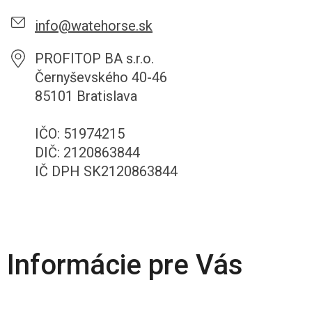
info@watehorse.sk
PROFITOP BA s.r.o.
Černyševského 40-46
85101 Bratislava
IČO: 51974215
DIČ: 2120863844
IČ DPH SK2120863844
Informácie pre Vás