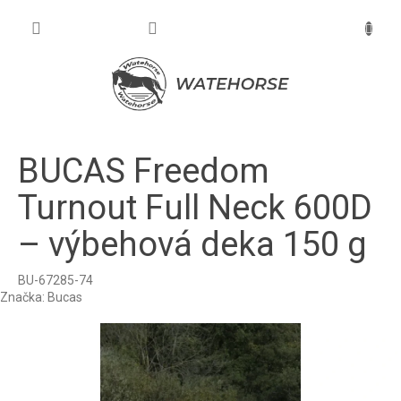
Prejsť
na
NÁKU
obsah
KOŠÍK
BUCAS Freedom
Turnout Full Neck 600D
– výbehová deka 150 g
BU-67285-74
Značka:
Bucas