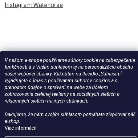
Instagram Watehorse
V našom e-shope používame súbory cookie na zabezpečenie
funkčnosti a s Vaším súhlasom aj na personalizáciu obsahu
našej webovej stránky. Kliknutím na tlačidlo „Súhlasím“
Vytvoril Shoptet
vyjadrujete súhlas s používaním súborov cookies a s
prenosom údajov o správaní na webe za účelom
zobrazovania cielenej reklamy na sociálnych sieťach a
Copyright 2026
Všetko pre vaše kone - WateHorse.sk
. Všetky
reklamných sieťach na iných stránkach.
práva vyhradené.
Ďakujeme, že nám svojím súhlasom pomáhate zlepšovať náš
e-shop.
Viac informácií