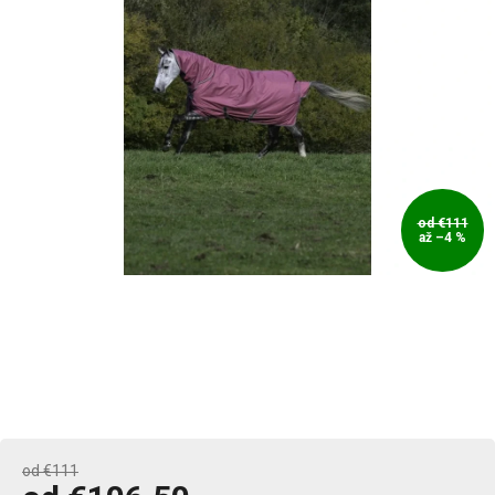
od €111
až –4 %
od €111