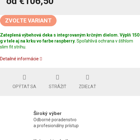
od
€106,50
Jednotková
cena:
ZVOĽTE VARIANT
Zateplená výbehová deka s integrovaným krčným dielom. Výplň 150
g v tele aj na krku vo farbe
raspberry
.
Spoľahlivá ochrana v štíhlom
slim fit strihu.
Detailné informácie
OPÝTAŤ SA
STRÁŽIŤ
ZDIEĽAŤ
Široký výber
Odborné poradenstvo
a profesionálny prístup