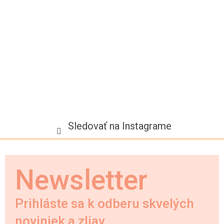
t
i
e
Sledovať na Instagrame
Newsletter
Prihláste sa k odberu skvelých
noviniek a zliav.