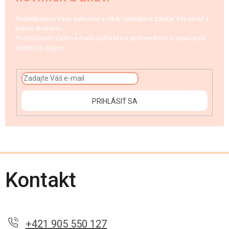
Rešpektujeme Vaše súkromie a nikdy nebudeme zdieľať Váš email s
tretími stranami.
*S odoslaním Vášho e-mailu súhlasíte s podmienkami o spracovaní
osobných údajov.
PRIHLÁSIŤ SA
Kontakt
+421 905 550 127