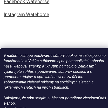
Facebook Watehorse
Instagram Watehorse
V našom e-shope používame súbory cookie na zabezpečenie
funkčnosti a s Vaším súhlasom aj na personalizáciu obsahu
našej webovej stránky. Kliknutím na tlačidlo „Súhlasím“
vyjadrujete súhlas s používaním súborov cookies a s
Vytvoril Shoptet
prenosom údajov o správaní na webe za účelom
zobrazovania cielenej reklamy na sociálnych sieťach a
Copyright 2026
Všetko pre vaše kone - WateHorse.sk
. Všetky
reklamných sieťach na iných stránkach.
práva vyhradené.
Ďakujeme, že nám svojím súhlasom pomáhate zlepšovať náš
e-shop.