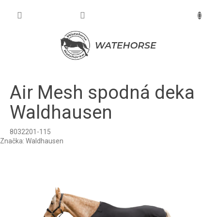
Prejsť
na
NÁKU
obsah
KOŠÍK
Air Mesh spodná deka
Waldhausen
8032201-115
Značka:
Waldhausen