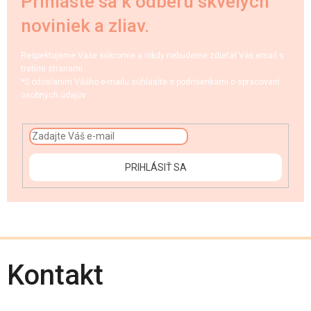
Prihláste sa k odberu skvelých
noviniek a zliav.
Rešpektujeme Vaše súkromie a nikdy nebudeme zdieľať Váš email s
tretími stranami.
*S odoslaním Vášho e-mailu súhlasíte s podmienkami o spracovaní
osobných údajov.
PRIHLÁSIŤ SA
Kontakt