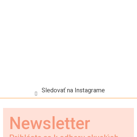
t
i
e
Sledovať na Instagrame
Newsletter