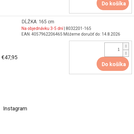
Do košíka
DĹŽKA: 165 cm
Na objednávku 3-5 dní
| 8032201-165
EAN:
4057962206465
Môžeme doručiť do:
14.8.2026
€47,95
Do košíka
Z
á
Instagram
p
ä