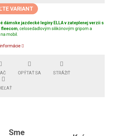
ĽTE VARIANT
 dámske jazdecké legíny ELLA v zateplenej verzii s
m fleecom
, celosedadlovým silikónovým gripom a
na mobil.
 informácie
LAČ
OPÝTAŤ SA
STRÁŽIŤ
IEĽAŤ
Sme