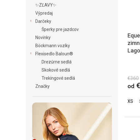
✨ZĽAVY✨
Výpredaj
Darčeky
Šperky pre jazdcov
Eque
Novinky
zimn
Böckmann vozíky
Lago
Flexisedlo Baloun®
Drezúrne sedlá
Skokové sedlá
€360
Trekingové sedlá
€
od
Značky
XS