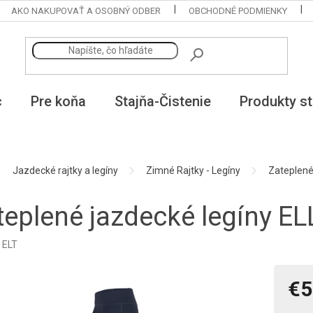
AKO NAKUPOVAŤ A OSOBNÝ ODBER
OBCHODNÉ PODMIENKY
c
Pre koňa
Stajňa-Čistenie
Produkty st
Jazdecké rajtky a legíny
Zimné Rajtky - Legíny
Zateplené
teplené jazdecké legíny E
:
ELT
€5
Jedno