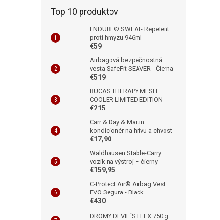
Top 10 produktov
ENDURE® SWEAT- Repelent
proti hmyzu 946ml
€59
Airbagová bezpečnostná
vesta SafeFit SEAVER - Čierna
€519
BUCAS THERAPY MESH
COOLER LIMITED EDITION
€215
Carr & Day & Martin –
kondicionér na hrivu a chvost
€17,90
Waldhausen Stable-Carry
vozík na výstroj – čierny
€159,95
C-Protect Air® Airbag Vest
EVO Segura - Black
€430
DROMY DEVIL´S FLEX 750 g