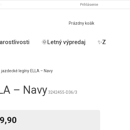
PODMIENKY OCHRANY OSOBNÝCH ÚDAJOV
Prihlásenie
MOJA OBJEDNÁVKA
NÁKUPNÝ
Prázdny košík
KOŠÍK
arostlivosti
🌞Letný výpredaj
✨ZĽAVY✨
 jazdecké legíny ELLA – Navy
LLA – Navy
3242455-D36/3
9,90
tková