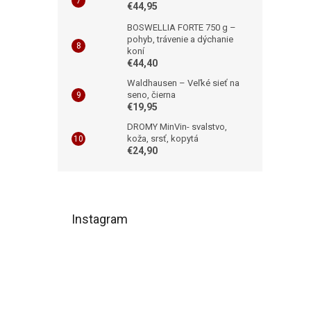
€44,95
BOSWELLIA FORTE 750 g –
pohyb, trávenie a dýchanie
koní
€44,40
Waldhausen – Veľké sieť na
seno, čierna
€19,95
DROMY MinVin- svalstvo,
koža, srsť, kopytá
€24,90
Z
á
Instagram
p
ä
t