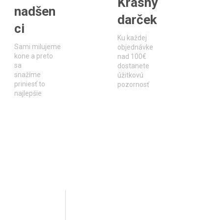
Krásny
nadšen
darček
ci
Ku každej
Sami milujeme
objednávke
kone a preto
nad 100€
sa
dostanete
snažíme
úžitkovú
priniesť to
pozornosť
najlepšie