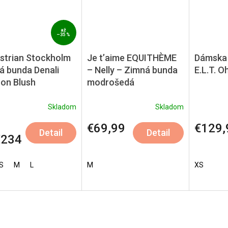
až
–35 %
strian Stockholm
Je t’aime EQUITHÈME
Dámska 
á bunda Denali
– Nelly – Zimná bunda
E.L.T. O
on Blush
modrošedá
Skladom
Skladom
€69,99
€129,
Detail
Detail
234
S
M
L
M
XS