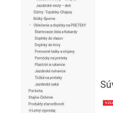
Jazdecké vesty – deti
Čižmy -Topánky-Chapsy
Bičíky-Šporne
Oblečenie a doplnky na PRETEKY
Štartovacie čísla a Kokardy
Doplnky do vlasov
Doplnky do hrivy
Prenosné tašky a stojany
Pomôcky na preteky
Plastrón a rukavice
Jazdecké nohavice
Tričká na preteky
Súv
Jazdecké saká
Pre koňa
Stajňa-Čistenie
✨ZĽ
Produkty starostlivosti
🌞Letný výpredaj