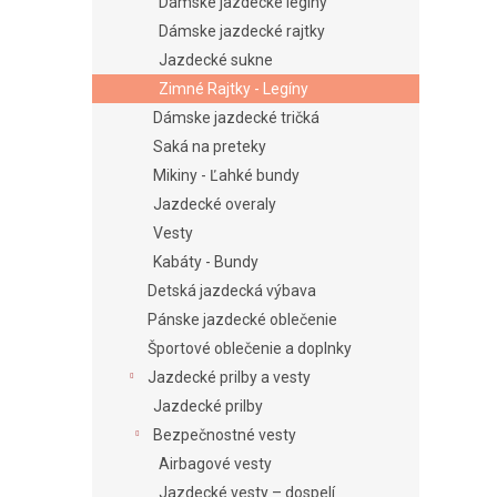
e
Dámske jazdecké legíny
l
Dámske jazdecké rajtky
Jazdecké sukne
Zimné Rajtky - Legíny
Dámske jazdecké tričká
Saká na preteky
Mikiny - Ľahké bundy
Jazdecké overaly
Vesty
Kabáty - Bundy
Detská jazdecká výbava
Pánske jazdecké oblečenie
Športové oblečenie a doplnky
Jazdecké prilby a vesty
Jazdecké prilby
Bezpečnostné vesty
Airbagové vesty
Jazdecké vesty – dospelí