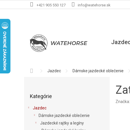
Prejsť
+421 905 550 127
info@watehorse.sk
na
obsah
Jazde
Domov
Jazdec
Dámske jazdecké oblečenie
B
o
Za
Preskočiť
č
Kategórie
kategórie
n
Značka
ý
Jazdec
p
Dámske jazdecké oblečenie
a
Jazdecké rajtky a legíny
n