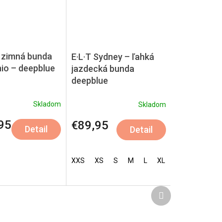
zimná bunda
E·L·T Sydney – ľahká
hio – deepblue
jazdecká bunda
deepblue
Skladom
Skladom
95
€89,95
Detail
Detail
XXS
XS
S
M
L
XL
XXL
Ďalší
produkt