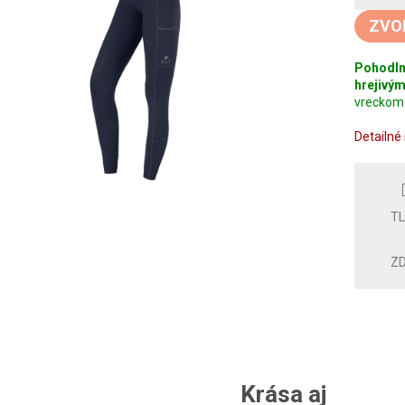
cena:
ZVO
Pohodlné
hrejivý
vreckom 
Detailné
T
ZD
Krása aj