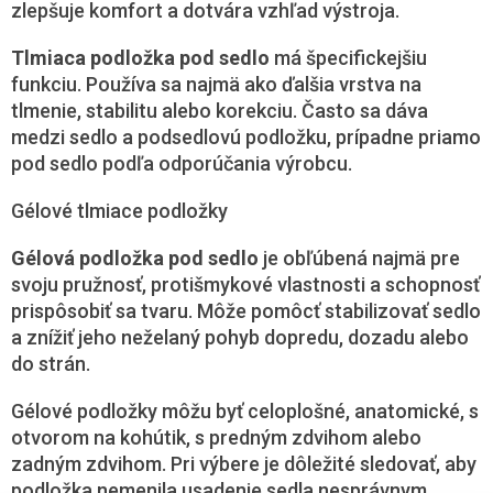
zlepšuje komfort a dotvára vzhľad výstroja.
Tlmiaca podložka pod sedlo
má špecifickejšiu
funkciu. Používa sa najmä ako ďalšia vrstva na
tlmenie, stabilitu alebo korekciu. Často sa dáva
medzi sedlo a podsedlovú podložku, prípadne priamo
pod sedlo podľa odporúčania výrobcu.
Gélové tlmiace podložky
Gélová podložka pod sedlo
je obľúbená najmä pre
svoju pružnosť, protišmykové vlastnosti a schopnosť
prispôsobiť sa tvaru. Môže pomôcť stabilizovať sedlo
a znížiť jeho neželaný pohyb dopredu, dozadu alebo
do strán.
Gélové podložky môžu byť celoplošné, anatomické, s
otvorom na kohútik, s predným zdvihom alebo
zadným zdvihom. Pri výbere je dôležité sledovať, aby
podložka nemenila usadenie sedla nesprávnym