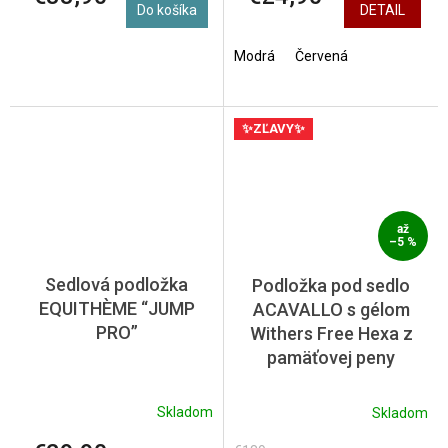
Do košíka
DETAIL
Modrá
Červená
✨ZĽAVY✨
až
–5 %
Sedlová podložka
Podložka pod sedlo
EQUITHÈME “JUMP
ACAVALLO s gélom
PRO”
Withers Free Hexa z
pamäťovej peny
Skladom
Skladom