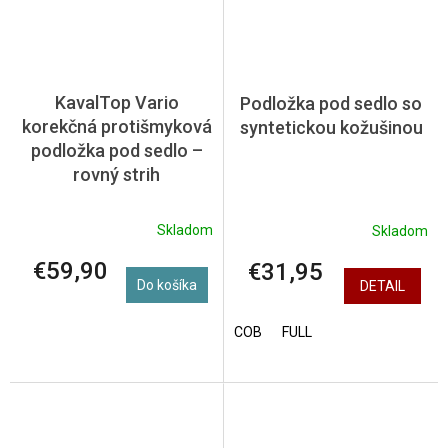
KavalTop Vario
Podložka pod sedlo so
korekčná protišmyková
syntetickou kožušinou
podložka pod sedlo –
rovný strih
Skladom
Skladom
€59,90
€31,95
Do košíka
DETAIL
COB
FULL