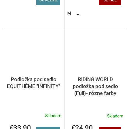
DETAIL
M
L
Podložka pod sedlo
RIDING WORLD
EQUITHÈME "INFINITY"
podložka pod sedlo
(Full)- rôzne farby
Skladom
Skladom
€33,90
€24,90