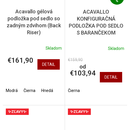
%
Acavallo gélová
ACAVALLO
podložka pod sedlo so
KONFIGURAČNÁ
zadným zdvihom (Back
PODLOŽKA POD SEDLO
Riser)
S BARANČEKOM
Skladom
Skladom
€161,90
€159,90
DETAIL
od
€103,94
DETAIL
Modrá
Čierna
Hnedá
Čierna
✨ZĽAVY✨
✨ZĽAVY✨