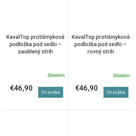
KavalTop protišmyková
KavalTop protišmyková
podložka pod sedlo –
podložka pod sedlo –
zaoblený strih
rovný strih
Skladom
Skladom
€46,90
€46,90
Do košíka
Do košíka