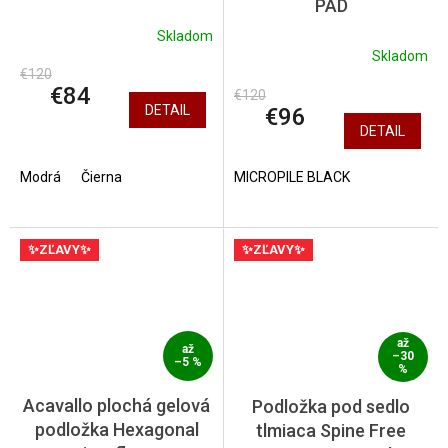
PAD
Skladom
Skladom
€120
€84
€120
DETAIL
€96
DETAIL
Modrá
Čierna
MICROPILE BLACK
✨ZĽAVY✨
✨ZĽAVY✨
až
až
–30
–5 %
%
Acavallo plochá gelová
Podložka pod sedlo
podložka Hexagonal
tlmiaca Spine Free