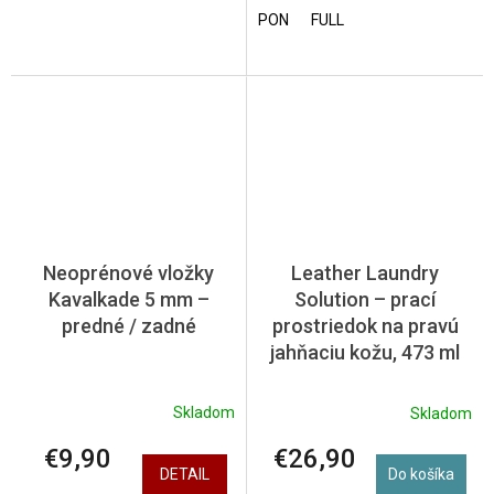
PON
FULL
Neoprénové vložky
Leather Laundry
Kavalkade 5 mm –
Solution – prací
predné / zadné
prostriedok na pravú
jahňaciu kožu, 473 ml
Skladom
Skladom
€9,90
€26,90
DETAIL
Do košíka