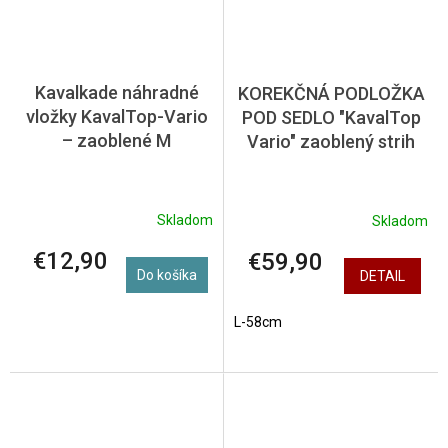
Kavalkade náhradné
KOREKČNÁ PODLOŽKA
vložky KavalTop-Vario
POD SEDLO "KavalTop
– zaoblené M
Vario" zaoblený strih
Skladom
Skladom
€12,90
€59,90
Do košíka
DETAIL
L-58cm