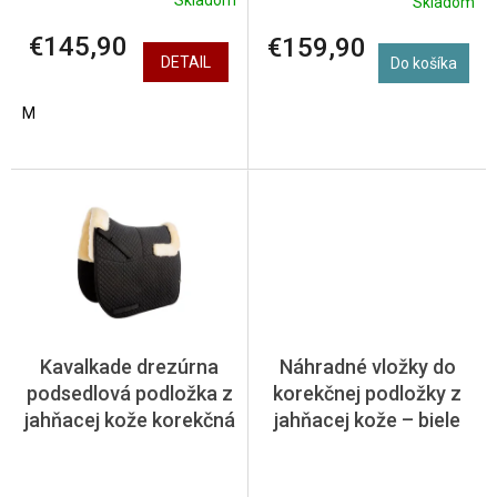
Skladom
Skladom
€145,90
€159,90
DETAIL
Do košíka
M
Kavalkade drezúrna
Náhradné vložky do
podsedlová podložka z
korekčnej podložky z
jahňacej kože korekčná
jahňacej kože – biele