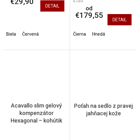
€29,90
€189
DETAIL
od
€179,55
DETAIL
Biela
Červená
Čierna
Hnedá
Acavallo slim gelový
Poťah na sedlo z pravej
kompenzátor
jahňacej kože
Hexagonal – kohútik