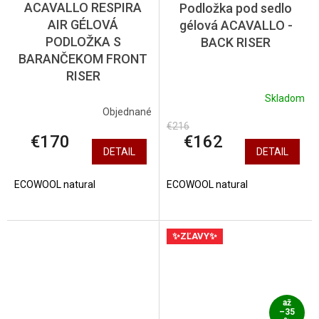
ACAVALLO RESPIRA
Podložka pod sedlo
AIR GÉLOVÁ
gélová ACAVALLO -
PODLOŽKA S
BACK RISER
BARANČEKOM FRONT
RISER
Skladom
Objednané
€216
€162
€170
DETAIL
DETAIL
ECOWOOL natural
ECOWOOL natural
✨ZĽAVY✨
až
–35