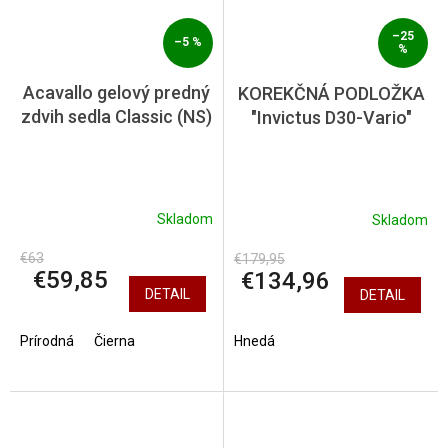
–25
–5 %
%
Acavallo gelový predný
KOREKČNÁ PODLOŽKA
zdvih sedla Classic (NS)
"Invictus D30-Vario"
Skladom
Skladom
€63
€179,95
€59,85
€134,96
DETAIL
DETAIL
Prírodná
Čierna
Hnedá