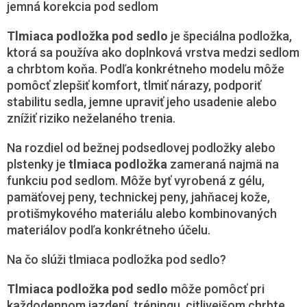
á
jemná korekcia pod sedlom
d
a
Tlmiaca podložka pod sedlo
je špeciálna podložka,
c
ktorá sa používa ako doplnková vrstva medzi sedlom
i
e
a chrbtom koňa. Podľa konkrétneho modelu môže
p
pomôcť zlepšiť komfort, tlmiť nárazy, podporiť
r
stabilitu sedla, jemne upraviť jeho usadenie alebo
v
k
znížiť riziko neželaného trenia.
y
v
Na rozdiel od bežnej podsedlovej podložky alebo
ý
plstenky je
tlmiaca podložka
zameraná najmä na
p
funkciu pod sedlom. Môže byť vyrobená z gélu,
i
s
pamäťovej peny, technickej peny, jahňacej kože,
u
protišmykového materiálu alebo kombinovaných
materiálov podľa konkrétneho účelu.
Na čo slúži tlmiaca podložka pod sedlo?
Tlmiaca podložka pod sedlo
môže pomôcť pri
každodennom jazdení, tréningu, citlivejšom chrbte