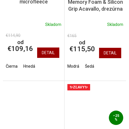
microfleece
Memory Foam & Silicon
Grip Acavallo, drezúrna
Skladom
Skladom
€114,90
€165
od
od
€109,16
€115,50
DETAIL
DETAIL
Čierna
Hnedá
Modrá
Šedá
✨ZĽAVY✨
–25
%