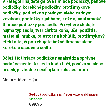
V kategórii nájdete
gélové tlmiace podložky, penové
podložky, korekčné podložky, protišmykové
podložky, podložky s predným alebo zadným
zdvihom, podložky z jahňacej kože aj anatomické
tlmiace podložky pod sedlo
. Pri výbere sledujte
najmä
typ sedla, tvar chrbta koňa, účel použitia,
materiál, hrúbku, priestor na kohútik, protišmykový
efekt a to, či potrebujete bežné tlmenie alebo
korekciu usadenia sedla
.
Dôležité:
tlmiaca podložka
nenahrádza správne
padnúce sedlo
. Ak sedlo koňa tlačí, posúva sa alebo
nesedí, je vhodné riešiť aj kontrolu sedlárom.
Najpredávanejšie
Sedlová podložka z jahňacej kože Waldhausen
Skladom
€99,95