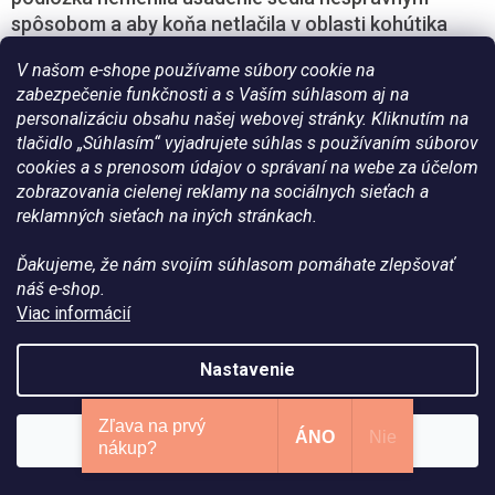
spôsobom a aby koňa netlačila v oblasti kohútika
alebo chrbtice.
V našom e-shope používame súbory cookie na
zabezpečenie funkčnosti a s Vaším súhlasom aj na
Penové a pamäťové tlmiace podložky
personalizáciu obsahu našej webovej stránky. Kliknutím na
tlačidlo „Súhlasím“ vyjadrujete súhlas s používaním súborov
Penové tlmiace podložky
a podložky z pamäťovej
cookies a s prenosom údajov o správaní na webe za účelom
peny môžu poskytnúť mäkkší kontakt medzi sedlom
zobrazovania cielenej reklamy na sociálnych sieťach a
a chrbtom koňa. Sú vhodné tam, kde je potrebná
reklamných sieťach na iných stránkach.
prispôsobivá, ľahká a komfortná vrstva pod sedlo.
Ďakujeme, že nám svojím súhlasom pomáhate zlepšovať
Pamäťová pena sa môže lepšie prispôsobiť tvaru
náš e-shop.
chrbta koňa a sedla, no aj pri nej platí, že nesmie
Viac informácií
vytvárať nadmerný tlak alebo meniť rovnováhu sedla
nevhodným smerom.
Nastavenie
Korekčné podložky pod sedlo
Zľava na prvý
ÁNO
Nie
Súhlasím
Korekčná podložka pod sedlo
sa používa na jemné
nákup?
doladenie usadenia sedla. Môže mať vrecká na