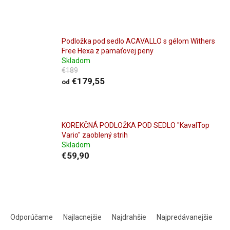
Podložka pod sedlo ACAVALLO s gélom Withers
Free Hexa z pamäťovej peny
Skladom
€189
€179,55
od
KOREKČNÁ PODLOŽKA POD SEDLO "KavalTop
Vario" zaoblený strih
Skladom
€59,90
R
a
Odporúčame
Najlacnejšie
Najdrahšie
Najpredávanejšie
d