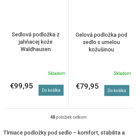
Sedlová podložka z
Gelová podložka pod
jahňacej kože
sedlo s umelou
Waldhausen
kožušinou
Skladom
Skladom
€99,95
€79,95
Do košíka
Do košíka
48
položiek celkom
O
v
l
Tlmiace podložky pod sedlo – komfort, stabilita a