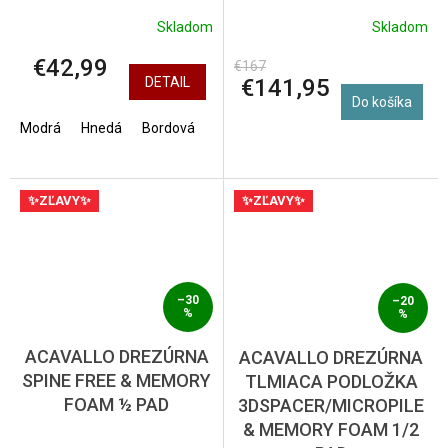
Skladom
Skladom
€42,99
€167
€141,95
DETAIL
Do košíka
Modrá
Hnedá
Bordová
✨ZĽAVY✨
✨ZĽAVY✨
–30
–20
%
%
ACAVALLO DREZÚRNA
ACAVALLO DREZÚRNA
SPINE FREE & MEMORY
TLMIACA PODLOŽKA
FOAM ½ PAD
3DSPACER/MICROPILE
& MEMORY FOAM 1/2