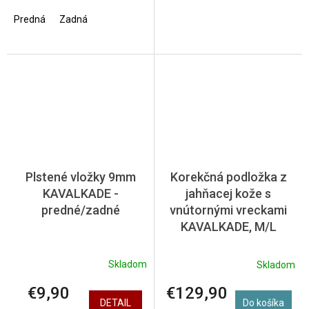
Predná
Zadná
Plstené vložky 9mm
Korekčná podložka z
KAVALKADE -
jahňacej kože s
predné/zadné
vnútornými vreckami
KAVALKADE, M/L
Skladom
Skladom
€9,90
€129,90
DETAIL
Do košíka