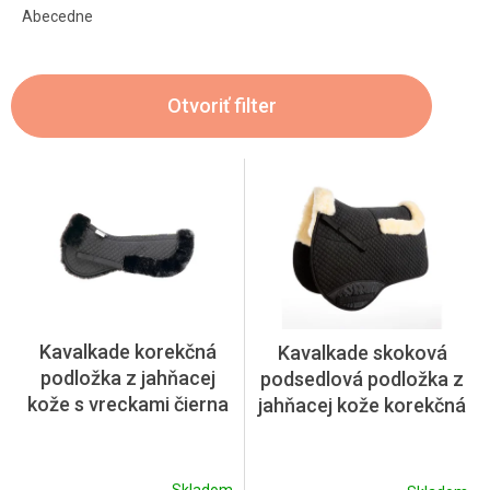
e
Abecedne
n
i
e
Otvoriť filter
p
r
o
V
d
ý
u
p
k
i
t
s
o
p
v
r
o
Kavalkade korekčná
Kavalkade skoková
d
podložka z jahňacej
podsedlová podložka z
u
kože s vreckami čierna
jahňacej kože korekčná
k
t
o
v